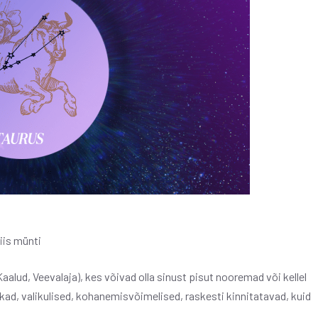
iis münti
alud, Veevalaja), kes võivad olla sinust pisut nooremad või kellel
kad, valikulised, kohanemisvõimelised, raskesti kinnitatavad, kuid