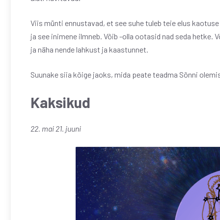
Viis münti ennustavad, et see suhe tuleb teie elus kaotuse 
ja see inimene ilmneb. Võib -olla ootasid nad seda hetke. 
ja näha nende lahkust ja kaastunnet.
Suunake siia kõige jaoks, mida peate teadma Sõnni olemi
Kaksikud
22. mai 21. juuni