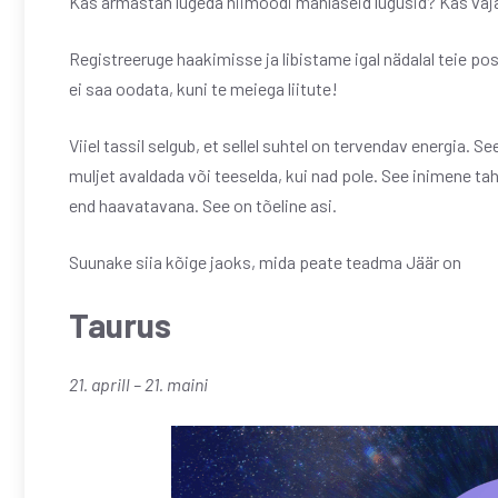
Kas armastan lugeda niimoodi mahlaseid lugusid? Kas va
Registreeruge haakimisse ja libistame igal nädalal teie p
ei saa oodata, kuni te meiega liitute!
Viiel tassil selgub, et sellel suhtel on tervendav energia. Se
muljet avaldada või teeselda, kui nad pole. See inimene t
end haavatavana. See on tõeline asi.
Suunake siia kõige jaoks, mida peate teadma Jäär on
Taurus
21. aprill – 21. maini