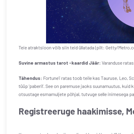
Teie atraktsioon võib siin teid üllatada (pilt: Getty/Metro.c
Suvine armastus tarot -kaardid
Jäär:
Varanduse ratas,
Tähendus:
Fortune’i ratas toob teile kas Tauruse, Leo, Sc
tüüp ‘paberil’. See on paremuse jaoks suunamuutus, kuid kü
otsustage esmamuljete põhjal, tutvuge selle inimesega pa
Registreeruge haakimisse, Me