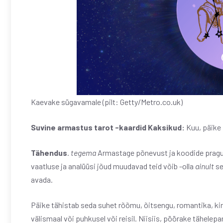
Kaevake sügavamale (pilt: Getty/Metro.co.uk)
Suvine armastus tarot -kaardid
Kaksikud:
Kuu, päike
Tähendus
.
tegema
Armastage põnevust ja koodide pragun
vaatluse ja analüüsi jõud muudavad teid võib -olla
ainult
se
avada.
Päike tähistab seda suhet rõõmu, õitsengu, romantika, ki
välismaal või puhkusel või reisil. Niisiis, pöörake tähelepa