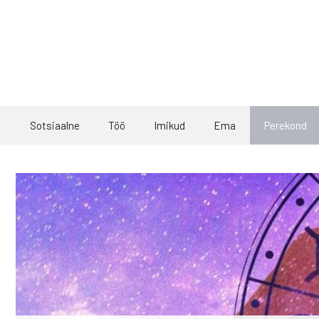
Skip
to
content
Sotsiaalne
Töö
Imikud
Ema
Perekond