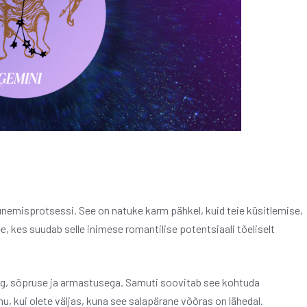
emisprotsessi. See on natuke karm pähkel, kuid teie küsitlemise,
e, kes suudab selle inimese romantilise potentsiaali tõeliselt
rg, sõpruse ja armastusega. Samuti soovitab see kohtuda
nu, kui olete väljas, kuna see salapärane võõras on lähedal.