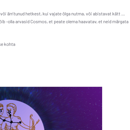
või ärritunud hetkest, kui vajate õlga nutma, või abistavat kätt …
Võib -olla arvasid Cosmos, et peate olema haavatav, et neid märgata
se kohta