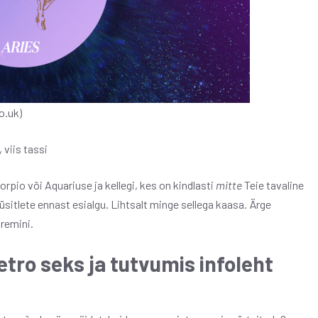
o.uk)
 viis tassi
orpio või Aquariuse ja kellegi, kes on kindlasti
mitte
Teie tavaline
sitlete ennast esialgu. Lihtsalt minge sellega kaasa. Ärge
remini.
tro seks ja tutvumis infoleht