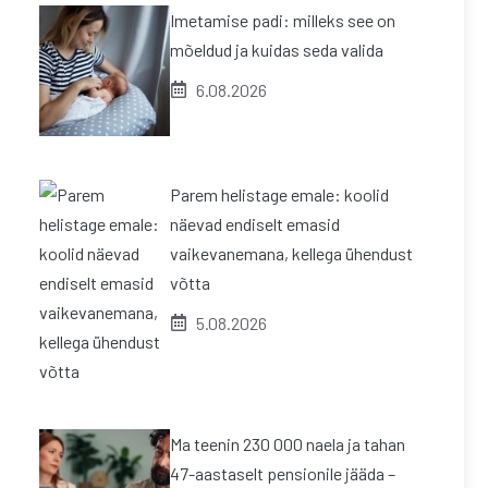
Imetamise padi: milleks see on
mõeldud ja kuidas seda valida
6.08.2026
Parem helistage emale: koolid
näevad endiselt emasid
vaikevanemana, kellega ühendust
võtta
5.08.2026
Ma teenin 230 000 naela ja tahan
47-aastaselt pensionile jääda –