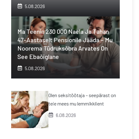
5.08.2026
Ma Teenin 230 000 Naela Ja Tahan
47-Aastaselt Pensionile Jääda – Mu
Noorema Tüdruksõbra Arvates On
See Ebaõiglane
5.08.2026
Olen seksitöötaja – seepärast on
teie mees mu lemmikklient
6.08.2026