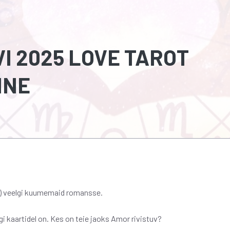
I 2025 LOVE TAROT
INE
sti) veelgi kuumemaid romansse.
i kaartidel on. Kes on teie jaoks Amor rivistuv?