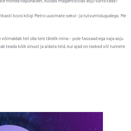
jate mõnda näpunäidet, kuidas magamistoas asju vürtsitada?
ostkasti koos kõigi Metro uusimate seksi- ja tutvumislugudega. Me
e võimaldab teil olla teie täielik mina – pole fassaad ega vaja asju
ahab teada
kõik
sinust ja aidata teid, kui ajad on rasked või tunnete