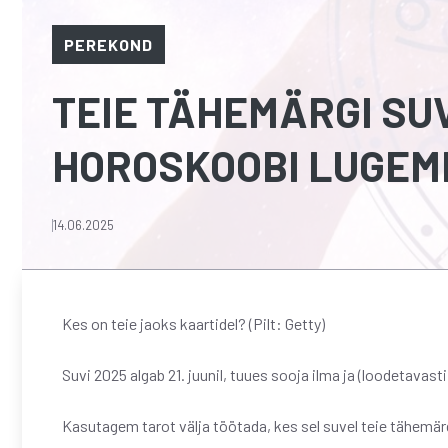
PEREKOND
TEIE TÄHEMÄRGI SUV
HOROSKOOBI LUGEM
14.06.2025
Kes on teie jaoks kaartidel? (Pilt: Getty)
Suvi 2025 algab 21. juunil, tuues sooja ilma ja (loodetava
Kasutagem tarot välja töötada, kes sel suvel teie tähemärg