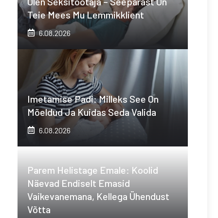
Olen Seksitöötaja – Seepärast On
Teie Mees Mu Lemmikklient
6.08.2026
Imetamise Padi: Milleks See On
Mõeldud Ja Kuidas Seda Valida
6.08.2026
Parem Helistage Emale: Koolid
Näevad Endiselt Emasid
Vaikevanemana, Kellega Ühendust
Võtta