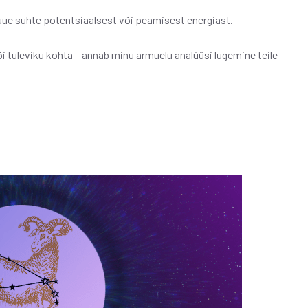
e uue suhte potentsiaalsest või peamisest energiast.
 tuleviku kohta – annab minu armuelu analüüsi lugemine teile