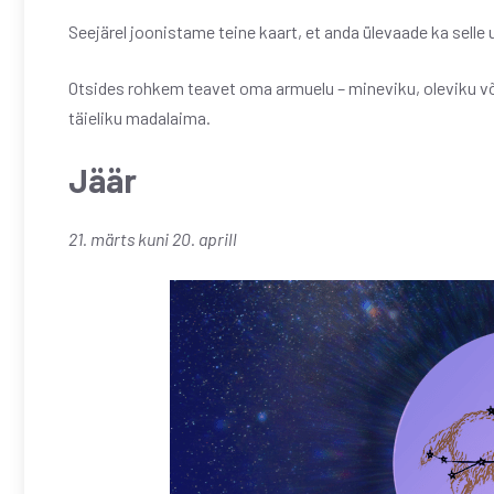
Seejärel joonistame teine ​​kaart, et anda ülevaade ka sell
Otsides rohkem teavet oma armuelu – mineviku, oleviku või
täieliku madalaima.
Jäär
21. märts kuni 20. aprill