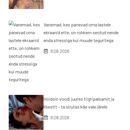
Vanemad, kes panevad oma lastele
ekraanid ette, on rohkem seotud nende
enda stressiga kui muude teguritega
8.08.2026
Hoidsin voodi juures tiigripalsamit ja
libestit – ta sirutas käe vale järele
8.08.2026