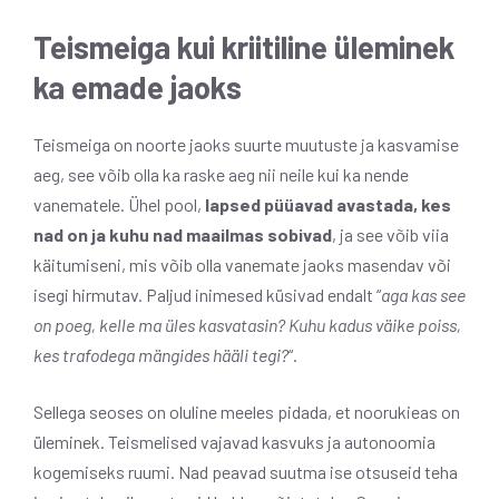
Teismeiga kui kriitiline üleminek
ka emade jaoks
Teismeiga on noorte jaoks suurte muutuste ja kasvamise
aeg, see võib olla ka raske aeg nii neile kui ka nende
vanematele. Ühel pool,
lapsed püüavad avastada, kes
nad on ja kuhu nad maailmas sobivad
, ja see võib viia
käitumiseni, mis võib olla vanemate jaoks masendav või
isegi hirmutav. Paljud inimesed küsivad endalt “
aga kas see
on poeg, kelle ma üles kasvatasin? Kuhu kadus väike poiss,
kes trafodega mängides hääli tegi?
“.
Sellega seoses on oluline meeles pidada, et noorukieas on
üleminek. Teismelised vajavad kasvuks ja autonoomia
kogemiseks ruumi. Nad peavad suutma ise otsuseid teha