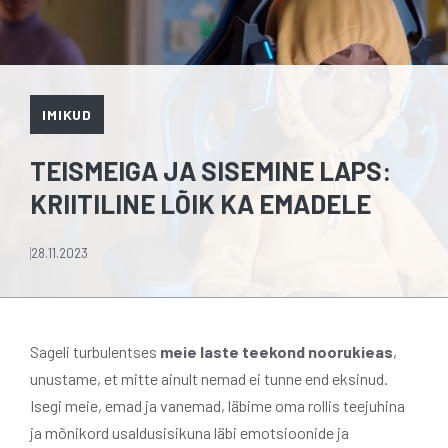
IMIKUD
TEISMEIGA JA SISEMINE LAPS:
KRIITILINE LÕIK KA EMADELE
28.11.2023
Sageli turbulentses
meie laste teekond noorukieas
,
unustame, et mitte ainult nemad ei tunne end eksinud.
Isegi meie, emad ja vanemad, läbime oma rollis teejuhina
ja mõnikord usaldusisikuna läbi emotsioonide ja