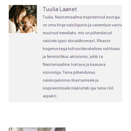
Tuulia Laanet
Tuulia, Naistemaailma inspireeritud asutaja,
on oma kirge naisõiguste ja vanemluse vastu
muutnud meediaks, mis on pühendatud
naistele igast eluvaldkonnast. Rikaste
kogemustega kultuuridevahelises suhtluses
ja feministlikus aktivismis, juhib ta
Naistemaailma toetava ja kaasava
visiooniga. Tema pühendumus
naiskogukonna rikastamisele ja
inspireerimisele määratleb iga tema töö
aspekti.