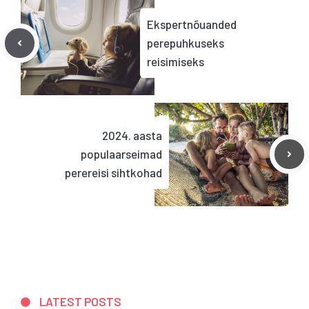
Ekspertnõuanded
perepuhkuseks
reisimiseks
2024. aasta
populaarseimad
perereisi sihtkohad
LATEST POSTS