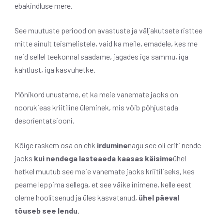
ebakindluse mere.
See muutuste periood on avastuste ja väljakutsete risttee
mitte ainult teismelistele, vaid ka meile, emadele, kes me
neid sellel teekonnal saadame, jagades iga sammu, iga
kahtlust, iga kasvuhetke.
Mõnikord unustame, et ka meie vanemate jaoks on
noorukieas kriitiline üleminek, mis võib põhjustada
desorientatsiooni.
Kõige raskem osa on ehk
irdumine
nagu see oli eriti nende
jaoks
kui nendega lasteaeda kaasas käisime
ühel
hetkel muutub see meie vanemate jaoks kriitiliseks, kes
peame leppima sellega, et see väike inimene, kelle eest
oleme hoolitsenud ja üles kasvatanud,
ühel päeval
tõuseb see lendu
.