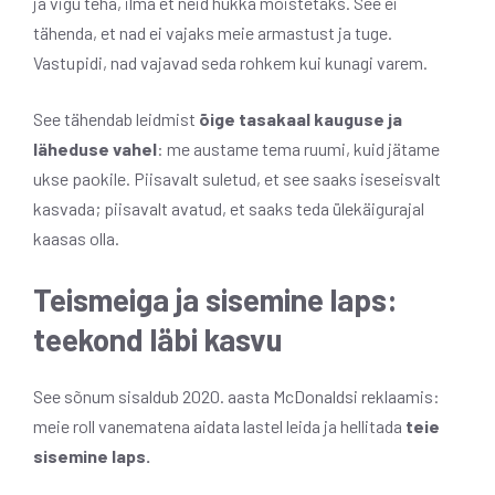
ja vigu teha, ilma et neid hukka mõistetaks. See ei
tähenda, et nad ei vajaks meie armastust ja tuge.
Vastupidi, nad vajavad seda rohkem kui kunagi varem.
See tähendab leidmist
õige tasakaal kauguse ja
läheduse vahel
: me austame tema ruumi, kuid jätame
ukse paokile. Piisavalt suletud, et see saaks iseseisvalt
kasvada; piisavalt avatud, et saaks teda ülekäigurajal
kaasas olla.
Teismeiga ja sisemine laps:
teekond läbi kasvu
See sõnum sisaldub 2020. aasta McDonaldsi reklaamis:
meie roll vanematena aidata lastel leida ja hellitada
teie
sisemine laps.