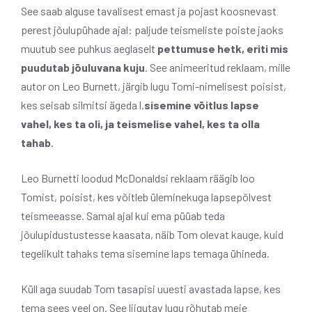
See saab alguse tavalisest emast ja pojast koosnevast
perest jõulupühade ajal: paljude teismeliste poiste jaoks
muutub see puhkus aeglaselt
pettumuse hetk, eriti mis
puudutab jõuluvana kuju
. See animeeritud reklaam, mille
autor on Leo Burnett, järgib lugu Tomi-nimelisest poisist,
kes seisab silmitsi ägeda l.
sisemine võitlus lapse
vahel, kes ta oli, ja teismelise vahel, kes ta olla
tahab
.
Leo Burnetti loodud McDonaldsi reklaam räägib loo
Tomist, poisist, kes võitleb üleminekuga lapsepõlvest
teismeeasse. Samal ajal kui ema püüab teda
jõulupidustustesse kaasata, näib Tom olevat kauge, kuid
tegelikult tahaks tema sisemine laps temaga ühineda.
Küll aga suudab Tom tasapisi uuesti avastada lapse, kes
tema sees veel on. See liigutav lugu rõhutab meie