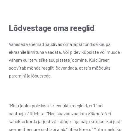
Lõdvestage oma reeglid
Vähesed vanemad naudivad oma lapsi tundide kaupa
ekraanile liimituna vaadata. Või pidev küpsiste või muude
vähem kui tervislike suupistete joomine. Kuid Green
soovitab mõnda reeglit lõdvendada, et reis mööduks
paremini ja lõbutseda.
“Minu jaoks pole lastele lennukis reegleid, eriti sel
aastaajal,” ütleb ta. “Nad saavad vaadata
Külmutatud
kaheksa korda järjest või sööge liiga palju krõpse, kui just
see neid lennureisist läbi ajab,” ütleb Green. “Mulle meeldiks