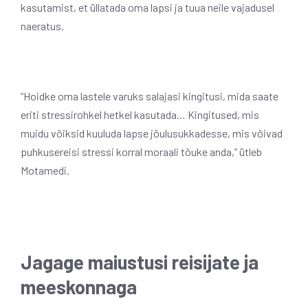
kasutamist, et üllatada oma lapsi ja tuua neile vajadusel
naeratus.
“Hoidke oma lastele varuks salajasi kingitusi, mida saate
eriti stressirohkel hetkel kasutada… Kingitused, mis
muidu võiksid kuuluda lapse jõulusukkadesse, mis võivad
puhkusereisi stressi korral moraali tõuke anda,” ütleb
Motamedi.
Jagage maiustusi reisijate ja
meeskonnaga