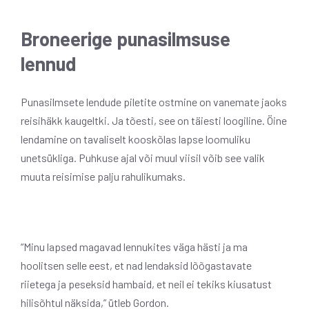
Broneerige punasilmsuse
lennud
Punasilmsete lendude piletite ostmine on vanemate jaoks
reisihäkk kaugeltki. Ja tõesti, see on täiesti loogiline. Öine
lendamine on tavaliselt kooskõlas lapse loomuliku
unetsükliga. Puhkuse ajal või muul viisil võib see valik
muuta reisimise palju rahulikumaks.
“Minu lapsed magavad lennukites väga hästi ja ma
hoolitsen selle eest, et nad lendaksid lõõgastavate
riietega ja peseksid hambaid, et neil ei tekiks kiusatust
hilisõhtul näksida,” ütleb Gordon.