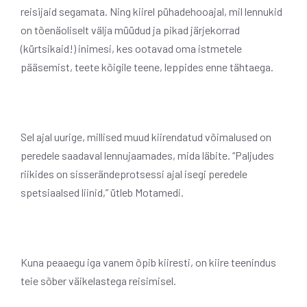
reisijaid segamata. Ning kiirel pühadehooajal, mil lennukid
on tõenäoliselt välja müüdud ja pikad järjekorrad
(kürtsikaid!) inimesi, kes ootavad oma istmetele
pääsemist, teete kõigile teene, leppides enne tähtaega.
Sel ajal uurige, millised muud kiirendatud võimalused on
peredele saadaval lennujaamades, mida läbite. “Paljudes
riikides on sisserändeprotsessi ajal isegi peredele
spetsiaalsed liinid,” ütleb Motamedi.
Kuna peaaegu iga vanem õpib kiiresti, on kiire teenindus
teie sõber väikelastega reisimisel.