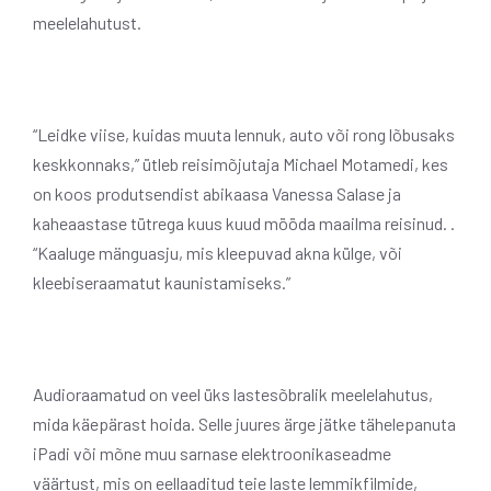
meelelahutust.
“Leidke viise, kuidas muuta lennuk, auto või rong lõbusaks
keskkonnaks,” ütleb reisimõjutaja Michael Motamedi, kes
on koos produtsendist abikaasa Vanessa Salase ja
kaheaastase tütrega kuus kuud mööda maailma reisinud. .
“Kaaluge mänguasju, mis kleepuvad akna külge, või
kleebiseraamatut kaunistamiseks.”
Audioraamatud on veel üks lastesõbralik meelelahutus,
mida käepärast hoida. Selle juures ärge jätke tähelepanuta
iPadi või mõne muu sarnase elektroonikaseadme
väärtust, mis on eellaaditud teie laste lemmikfilmide,