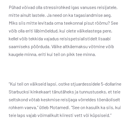
Pühad võivad olla stressirohked igas vanuses reisijatele,
mitte ainult lastele. Ja need on ka tagasiandmise aeg.
Miks siis mitte levitada oma teekonnal pisut rõõmu? See
võib olla eriti läbimõeldud, kui olete väikelastega pere,
kellel võib tekkida vajadus reisispetsialistidelt lisaabi
saamiseks pöörduda. Väike altkäemaksu võtmine võib
kaugele minna, eriti kui teil on pikk tee minna.
“Kui teil on väikseid lapsi, ostke stjuardessidele 5-dollarine
Starbucksi kinkekaart tänutäheks ja tunnustuseks, et teie
seltskond võtab keskmise reisijaga võrreldes tõenäoliselt
rohkem vaeva,” ütleb Motamedi. “See on kasulik ka siis, kui
teie laps vajab võimalikult kiiresti vett või küpsiseid.”