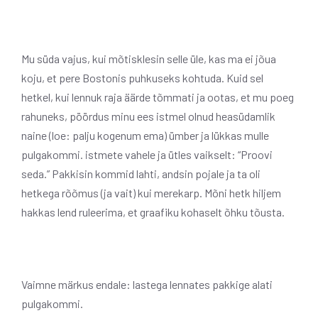
Mu süda vajus, kui mõtisklesin selle üle, kas ma ei jõua
koju, et pere Bostonis puhkuseks kohtuda. Kuid sel
hetkel, kui lennuk raja äärde tõmmati ja ootas, et mu poeg
rahuneks, pöördus minu ees istmel olnud heasüdamlik
naine (loe: palju kogenum ema) ümber ja lükkas mulle
pulgakommi. istmete vahele ja ütles vaikselt: “Proovi
seda.” Pakkisin kommid lahti, andsin pojale ja ta oli
hetkega rõõmus (ja vait) kui merekarp. Mõni hetk hiljem
hakkas lend ruleerima, et graafiku kohaselt õhku tõusta.
Vaimne märkus endale: lastega lennates pakkige alati
pulgakommi.