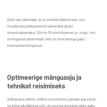
Kõik see tähendab, et on mõned häkkimised, mis
muudavad puhkusereisid vanemate jaoks
stressivabamaks. Siin on 10 reisinõuannet ja -nippi, mis
on kogutud vanematelt, kes on oma lastega palju
kilomeetreid kogunud.
Optimeerige mänguasju ja
tehnikat reisimiseks
Sõltumata sellest, millise reisimisviisi pühade ajal valite,
on kõigi ellujäämise võti, et noortel reisijatel oleks palju