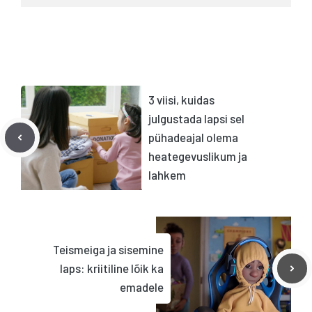
3 viisi, kuidas
julgustada lapsi sel
pühadeajal olema
heategevuslikum ja
lahkem
Teismeiga ja sisemine
laps: kriitiline lõik ka
emadele