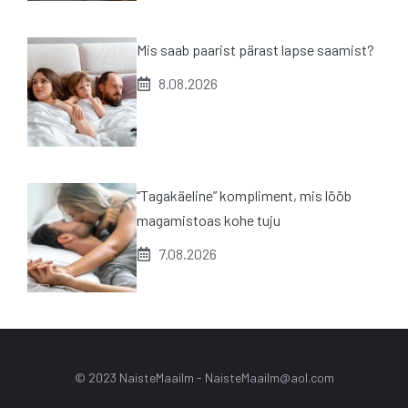
Mis saab paarist pärast lapse saamist?
8.08.2026
“Tagakäeline” kompliment, mis lööb
magamistoas kohe tuju
7.08.2026
© 2023 NaisteMaailm -
NaisteMaailm@aol.com