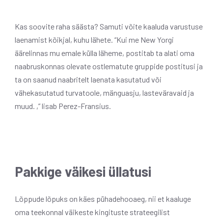
Kas soovite raha säästa? Samuti võite kaaluda varustuse
laenamist kõikjal, kuhu lähete. “Kui me New Yorgi
äärelinnas mu emale külla läheme, postitab ta alati oma
naabruskonnas olevate ostlematute gruppide postitusi ja
ta on saanud naabritelt laenata kasutatud või
vähekasutatud turvatoole, mänguasju, lasteväravaid ja
muud. ,” lisab Perez-Fransius.
Pakkige väikesi üllatusi
Lõppude lõpuks on käes pühadehooaeg, nii et kaaluge
oma teekonnal väikeste kingituste strateegilist