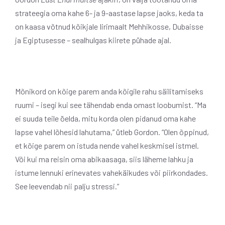
strateegia oma kahe 6- ja 9-aastase lapse jaoks, keda ta
on kaasa võtnud kõikjale Iirimaalt Mehhikosse, Dubaisse
ja Egiptusesse – sealhulgas kiirete pühade ajal.
Mõnikord on kõige parem anda kõigile rahu säilitamiseks
ruumi – isegi kui see tähendab enda omast loobumist. “Ma
ei suuda teile öelda, mitu korda olen pidanud oma kahe
lapse vahel lõhesid lahutama,” ütleb Gordon. “Olen õppinud,
et kõige parem on istuda nende vahel keskmisel istmel.
Või kui ma reisin oma abikaasaga, siis läheme lahku ja
istume lennuki erinevates vahekäikudes või piirkondades.
See leevendab nii palju stressi.”