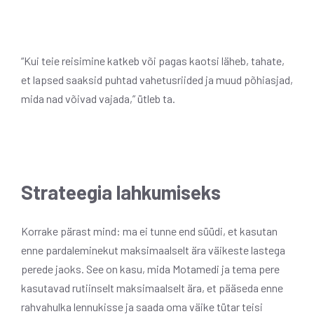
“Kui teie reisimine katkeb või pagas kaotsi läheb, tahate,
et lapsed saaksid puhtad vahetusriided ja muud põhiasjad,
mida nad võivad vajada,” ütleb ta.
Strateegia lahkumiseks
Korrake pärast mind: ma ei tunne end süüdi, et kasutan
enne pardaleminekut maksimaalselt ära väikeste lastega
perede jaoks. See on kasu, mida Motamedi ja tema pere
kasutavad rutiinselt maksimaalselt ära, et pääseda enne
rahvahulka lennukisse ja saada oma väike tütar teisi