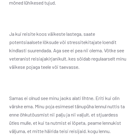
mõned lühikesed tujud.
Ja kui reisite koos väikeste lastega, saate
potentsiaalsete lõksude või stressitekitajate loendit
kindlasti suurendada. Aga see ei pea nii olema. Võtke see
veteranist reisiajakirjanikult, kes sõidab regulaarselt minu
väikese pojaga teele või taevasse.
Samas ei olnud see minu jaoks alati lihtne. Eriti kui olin
värske ema. Minu poja esimesel tänupüha lennul nuttis ta
enne õhkutõusmist nii palju ja nii valjult, et stjuardess
ütles mulle, et kui ta nutmist ei lõpeta, peame lennukist
väljuma, et mitte häirida teisi reisijaid. kogu lennu.