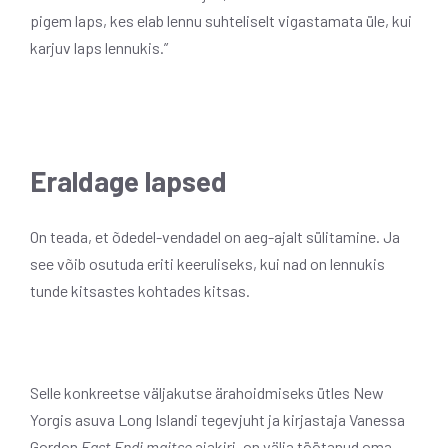
pigem laps, kes elab lennu suhteliselt vigastamata üle, kui
karjuv laps lennukis.”
Eraldage lapsed
On teada, et õdedel-vendadel on aeg-ajalt sülitamine. Ja
see võib osutuda eriti keeruliseks, kui nad on lennukis
tunde kitsastes kohtades kitsas.
Selle konkreetse väljakutse ärahoidmiseks ütles New
Yorgis asuva Long Islandi tegevjuht ja kirjastaja Vanessa
Gordon
East Endi maitse
ajakiri, on välja töötanud oma