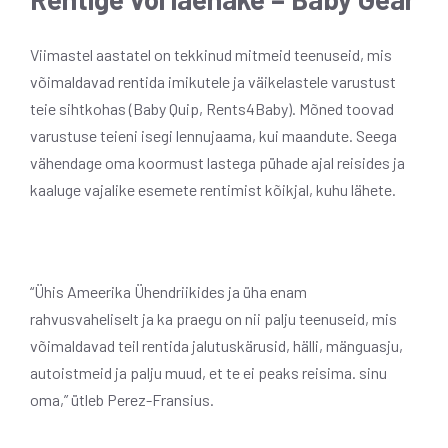
Viimastel aastatel on tekkinud mitmeid teenuseid, mis
võimaldavad rentida imikutele ja väikelastele varustust
teie sihtkohas (Baby Quip, Rents4Baby). Mõned toovad
varustuse teieni isegi lennujaama, kui maandute. Seega
vähendage oma koormust lastega pühade ajal reisides ja
kaaluge vajalike esemete rentimist kõikjal, kuhu lähete.
“Ühis Ameerika Ühendriikides ja üha enam
rahvusvaheliselt ja ka praegu on nii palju teenuseid, mis
võimaldavad teil rentida jalutuskärusid, hälli, mänguasju,
autoistmeid ja palju muud, et te ei peaks reisima. sinu
oma,” ütleb Perez-Fransius.