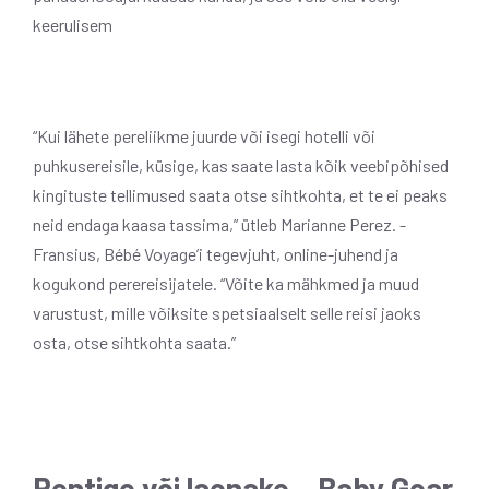
keerulisem
“Kui lähete pereliikme juurde või isegi hotelli või
puhkusereisile, küsige, kas saate lasta kõik veebipõhised
kingituste tellimused saata otse sihtkohta, et te ei peaks
neid endaga kaasa tassima,” ütleb Marianne Perez. -
Fransius, Bébé Voyage’i tegevjuht, online-juhend ja
kogukond perereisijatele. “Võite ka mähkmed ja muud
varustust, mille võiksite spetsiaalselt selle reisi jaoks
osta, otse sihtkohta saata.”
Rentige või laenake – Baby Gear