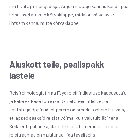
multikate ja mängudega. Ärge unustage kaasas kanda pea
kohal asetatavaid kõrvaklappe, mida on väikelastel
lihtsam kanda, mitte kõrvaklappe.
Aluskott teile, pealispakk
lastele
Reisitehnoloogiafirma Faye reisikindlustuse kaasasutaja
ja kahe väikese tütre isa Daniel Green ütleb, et on
aastatega õppinud, et parem on omada rohkem kui vaja,
et lapsed saaksid reisist võimalikult valutult läbi teha.
Seda eriti pühade ajal, mil lendude hilinemised ja muud
reisitraumad on muutunud liiga tavaliseks.