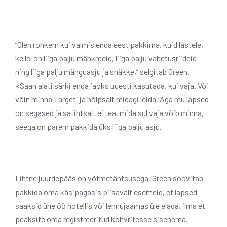
“Olen rohkem kui valmis enda eest pakkima, kuid lastele,
kellel on liiga palju mähkmeid, liiga palju vahetusriideid
ning liiga palju mänguasju ja snäkke,” selgitab Green.
«Saan alati särki enda jaoks uuesti kasutada, kui vaja. Või
võin minna Targeti ja hõlpsalt midagi leida. Aga mu lapsed
on segased ja sa lihtsalt ei tea, mida sul vaja võib minna,
seega on parem pakkida üks liiga palju asju.
Lihtne juurdepääs on võtmetähtsusega. Green soovitab
pakkida oma käsipagasis piisavalt esemeid, et lapsed
saaksid ühe öö hotellis või lennujaamas üle elada, ilma et
peaksite oma registreeritud kohvritesse sisenema.