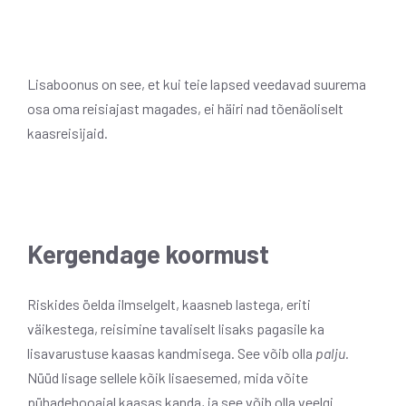
Lisaboonus on see, et kui teie lapsed veedavad suurema
osa oma reisiajast magades, ei häiri nad tõenäoliselt
kaasreisijaid.
Kergendage koormust
Riskides öelda ilmselgelt, kaasneb lastega, eriti
väikestega, reisimine tavaliselt lisaks pagasile ka
lisavarustuse kaasas kandmisega. See võib olla
palju.
Nüüd lisage sellele kõik lisaesemed, mida võite
pühadehooajal kaasas kanda, ja see võib olla veelgi