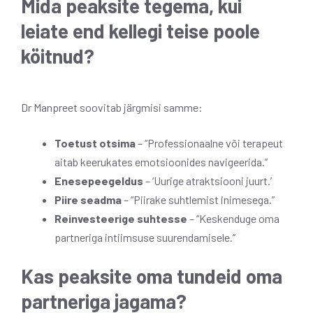
Mida peaksite tegema, kui
leiate end kellegi teise poole
köitnud?
Dr Manpreet soovitab järgmisi samme:
Toetust otsima
– “Professionaalne või terapeut
aitab keerukates emotsioonides navigeerida.”
Enesepeegeldus
– ‘Uurige atraktsiooni juurt.’
Piire seadma
– “Piirake suhtlemist inimesega.”
Reinvesteerige suhtesse
– “Keskenduge oma
partneriga intiimsuse suurendamisele.”
Kas peaksite oma tundeid oma
partneriga jagama?