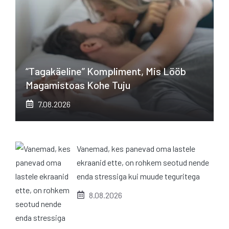
“Tagakäeline” Kompliment, Mis Lööb
Magamistoas Kohe Tuju
7.08.2026
Vanemad, kes panevad oma lastele
ekraanid ette, on rohkem seotud nende
enda stressiga kui muude teguritega
8.08.2026