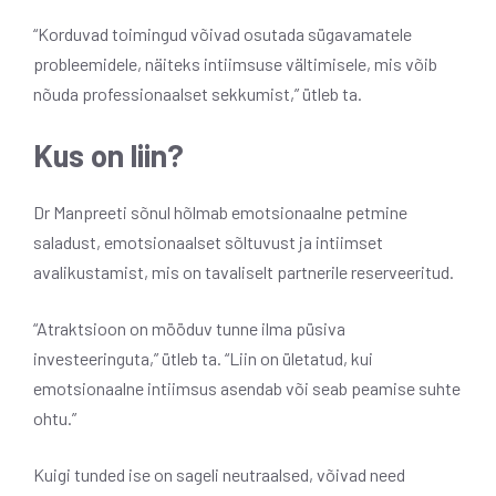
“Korduvad toimingud võivad osutada sügavamatele
probleemidele, näiteks intiimsuse vältimisele, mis võib
nõuda professionaalset sekkumist,” ütleb ta.
Kus on liin?
Dr Manpreeti sõnul hõlmab emotsionaalne petmine
saladust, emotsionaalset sõltuvust ja intiimset
avalikustamist, mis on tavaliselt partnerile reserveeritud.
“Atraktsioon on mööduv tunne ilma püsiva
investeeringuta,” ütleb ta. “Liin on ületatud, kui
emotsionaalne intiimsus asendab või seab peamise suhte
ohtu.”
Kuigi tunded ise on sageli neutraalsed, võivad need