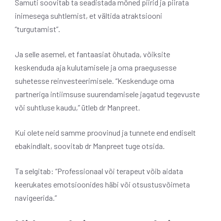
Samuti soovitab ta seadistada mõned piirid ja piirata
inimesega suhtlemist, et vältida atraktsiooni
“turgutamist”.
Ja selle asemel, et fantaasiat õhutada, võiksite
keskenduda aja kulutamisele ja oma praegusesse
suhetesse reinvesteerimisele. “Keskenduge oma
partneriga intiimsuse suurendamisele jagatud tegevuste
või suhtluse kaudu,” ütleb dr Manpreet.
Kui olete neid samme proovinud ja tunnete end endiselt
ebakindlalt, soovitab dr Manpreet tuge otsida.
Ta selgitab: “Professionaal või terapeut võib aidata
keerukates emotsioonides häbi või otsustusvõimeta
navigeerida.”