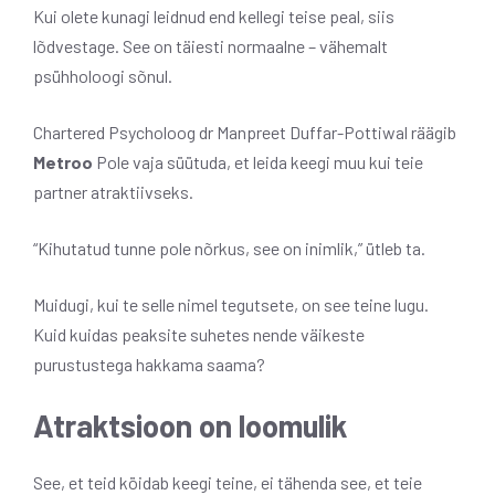
Kui olete kunagi leidnud end kellegi teise peal, siis
lõdvestage. See on täiesti normaalne – vähemalt
psühholoogi sõnul.
Chartered Psycholoog dr Manpreet Duffar-Pottiwal räägib
Metroo
Pole vaja süütuda, et leida keegi muu kui teie
partner atraktiivseks.
“Kihutatud tunne pole nõrkus, see on inimlik,” ütleb ta.
Muidugi, kui te selle nimel tegutsete, on see teine ​​lugu.
Kuid kuidas peaksite suhetes nende väikeste
purustustega hakkama saama?
Atraktsioon on loomulik
See, et teid köidab keegi teine, ei tähenda see, et teie