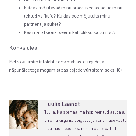
Kuidas mõjutavad minu praegused asjaolud minu
tehtud valikuid? Kuidas see mõjutaks minu
partnerit ja suhet?
Kas ma ratsionaliseerin kahjulikku käitumist?
Konks üles
Metro kuumim infoleht koos mahlaste lugude ja
näpunäidetega magamistoas asjade vürtsitamiseks. 18+
Tuulia Laanet
Tuulia, Naistemaailma inspireeritud asutaja,
on oma kirge naisõiguste ja vanemluse vastu
muutnud meediaks, mis on pühendatud