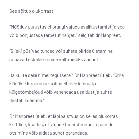
See sõltub olukorrast.
“Mööduv purustus ei pruugi vajada avalikustamist ja see
võib põhjustada tarbetut haiget,” selgitab dr Manpreet.
“Siiski püsivad tunded või suhete piiride ületamine
nõuavad eskaleerumise vältimiseks ausust.
Ja kui te selle nimel tegutsete? Dr Manpreet ütleb: “Oma
kliinilise kogemuse kohaselt olen leidnud, et
külgetõmbejõud võib vähendada usaldust ja suhte
destabiliseerida.”
Dr Manpreet ütleb, et läbipaistvus on selles olukorras
kriitiline, lisades, et vigade tunnistamine ja paaride
otsimine võib aidata suhet parandada.