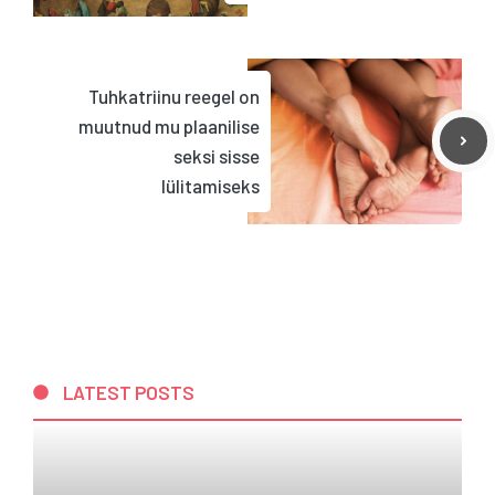
Tuhkatriinu reegel on
muutnud mu plaanilise
seksi sisse
lülitamiseks
LATEST POSTS