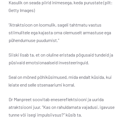
Kasulik on seada piirid inimesega, keda purustate (pilt:
Getty Images)
“Atraktsioon on loomulik, sageli tahtmatu vastus
stiimulitele ega kajasta oma olemuselt armastuse ega
pühendumuse puudumist.”
Siiski lisab ta, et on oluline eristada põgusaid tundeid ja
püsivaid emotsionaalseid investeeringuid.
Seal on mõned põhiküsimused, mida endalt küsida, kui
leiate end selle stsenaariumi korral.
Dr Manpreet soovitab enesereflektsiooni ja uurida
atraktsiooni juur. “Kas on rahuldamata vajadusi, igavuse
tunne või isegi impulsiivsus?” küsib ta.