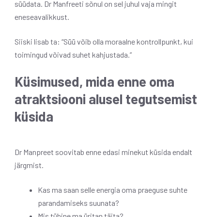
süüdata. Dr Manfreeti sõnul on sel juhul vaja mingit
eneseavalikkust.
Siiski lisab ta: “Süü võib olla moraalne kontrollpunkt, kui
toimingud võivad suhet kahjustada.”
Küsimused, mida enne oma
atraktsiooni alusel tegutsemist
küsida
Dr Manpreet soovitab enne edasi minekut küsida endalt
järgmist.
Kas ma saan selle energia oma praeguse suhte
parandamiseks suunata?
Mis tühine ma üritan täita?