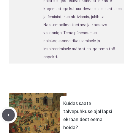
naistele igast eluvaldkonnast. Rikaste
kogemustega kultuuridevahelises suhtluses
ja feministlikus aktivismis, juhib ta
Naistemaailma toetava ja kaasava
visiooniga. Tema pühendumus
naiskogukonna rikastamisele ja
inspireerimisele määratleb iga tema töö
aspekti.
Kuidas saate
talvepuhkuse ajal lapsi
ekraanidest eemal
hoida?