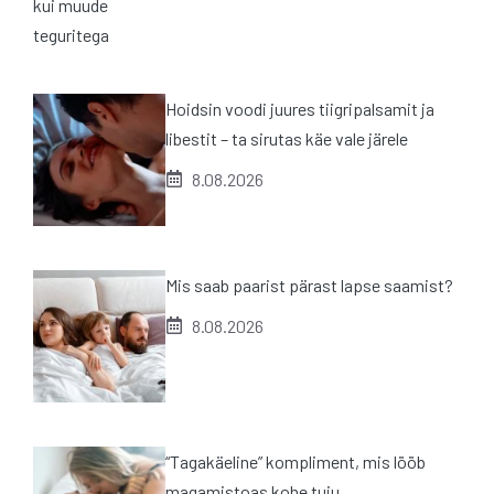
Hoidsin voodi juures tiigripalsamit ja
libestit – ta sirutas käe vale järele
8.08.2026
Mis saab paarist pärast lapse saamist?
8.08.2026
“Tagakäeline” kompliment, mis lööb
magamistoas kohe tuju