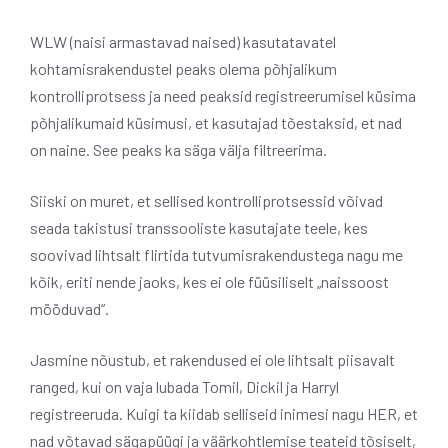
WLW (naisi armastavad naised) kasutatavatel
kohtamisrakendustel peaks olema põhjalikum
kontrolliprotsess ja need peaksid registreerumisel küsima
põhjalikumaid küsimusi, et kasutajad tõestaksid, et nad
on naine. See peaks ka säga välja filtreerima.
Siiski on muret, et sellised kontrolliprotsessid võivad
seada takistusi transsooliste kasutajate teele, kes
soovivad lihtsalt flirtida tutvumisrakendustega nagu me
kõik, eriti nende jaoks, kes ei ole füüsiliselt „naissoost
mööduvad”.
Jasmine nõustub, et rakendused ei ole lihtsalt piisavalt
ranged, kui on vaja lubada Tomil, Dickil ja Harryl
registreeruda. Kuigi ta kiidab selliseid inimesi nagu HER, et
nad võtavad sägapüügi ja väärkohtlemise teateid tõsiselt,