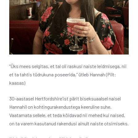
“Üks mees selgitas, et tal oli raskusi naiste leidmisega, nii
et ta tahtis tüdrukuna poseerida,” ütleb Hannah (Pilt:
kaasas)
30-aastasel Hertfordshire’ist pärit biseksuaalsel naisel
Hannahil on kohtingurakendustega keeruline suhe.
Vaatamata sellele, et teda köidavad nii mehed kui naised,
on ta varem kasutanud rakendusi ainult naiste otsimiseks.