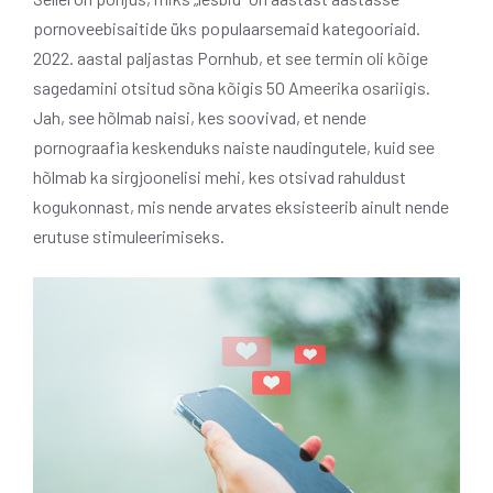
pornoveebisaitide üks populaarsemaid kategooriaid.
2022. aastal paljastas Pornhub, et see termin oli kõige
sagedamini otsitud sõna kõigis 50 Ameerika osariigis.
Jah, see hõlmab naisi, kes soovivad, et nende
pornograafia keskenduks naiste naudingutele, kuid see
hõlmab ka sirgjoonelisi mehi, kes otsivad rahuldust
kogukonnast, mis nende arvates eksisteerib ainult nende
erutuse stimuleerimiseks.