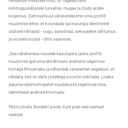
nendesse investeerimist, et tagada meie
kohtinguskäijatele turvaline, mugav ja jõudu andev
kogemus. Eelmisel kuul värskendasime oma profiili
muutmise lehte, et koondada iga kasutaja identiteedi
olulised näitajad – sugu, asesõnad, seksuaalne sättumus
ja sooeelistused – ühte vaatesse.
„See värskendus muudab kasutajate jaoks profiili
muutmise ajal oma elutähtsate andmete nägemise
korraga lihtsamaks ja vähendab varasemat segadust, et
näidata, kes te olete ja kellega soovite sobitada. Lisaks
palume nüüd kohtajatel muudatuste tegemisel oma
identiteedi andmed kinnitada.’
Metro jõudis Bumble’i poole, kuid pole veel vastust
saanud.