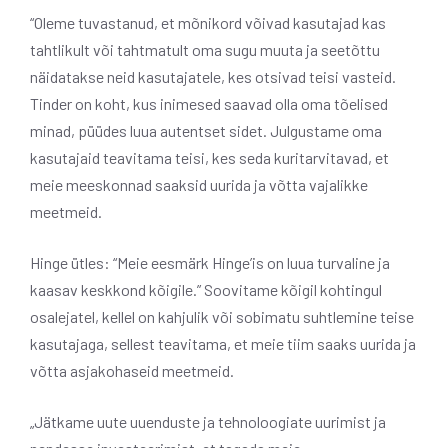
“Oleme tuvastanud, et mõnikord võivad kasutajad kas
tahtlikult või tahtmatult oma sugu muuta ja seetõttu
näidatakse neid kasutajatele, kes otsivad teisi vasteid.
Tinder on koht, kus inimesed saavad olla oma tõelised
minad, püüdes luua autentset sidet. Julgustame oma
kasutajaid teavitama teisi, kes seda kuritarvitavad, et
meie meeskonnad saaksid uurida ja võtta vajalikke
meetmeid.
Hinge ütles: “Meie eesmärk Hinge’is on luua turvaline ja
kaasav keskkond kõigile.” Soovitame kõigil kohtingul
osalejatel, kellel on kahjulik või sobimatu suhtlemine teise
kasutajaga, sellest teavitama, et meie tiim saaks uurida ja
võtta asjakohaseid meetmeid.
„Jätkame uute uuenduste ja tehnoloogiate uurimist ja