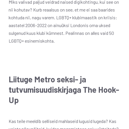
Miks valivad paljud veidrad naised digikohtingu, kui see on
nii kohutav? Kurb reaalsus on see, et me ei saa baarides
kohtuda nii, nagu varem. LGBTQ+ klubimaastik on kriisis:
aastatel 2006–2022 on ainuüksi Londonis oma uksed
sulgenud kuus klubi kümnest. Pealinnas on alles vaid 50
LGBTQ+ esinemiskohta.
Liituge Metro seksi- ja
tutvumisuudiskirjaga The Hook-
Up
Kas teile meeldib selliseid mahlaseid lugusid lugeda? Kas
vajate näpunäiteid, kuidas magamistoas asju vürtsitada?