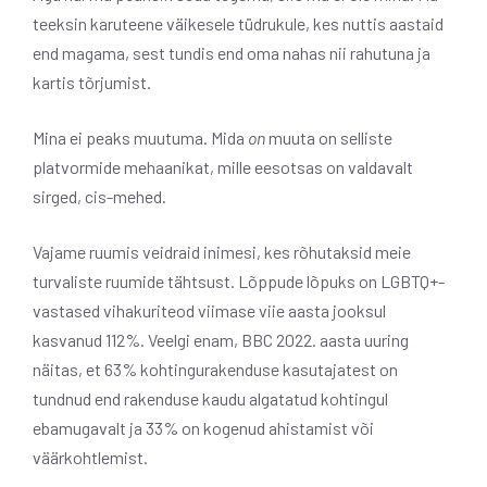
teeksin karuteene väikesele tüdrukule, kes nuttis aastaid
end magama, sest tundis end oma nahas nii rahutuna ja
kartis tõrjumist.
Mina ei peaks muutuma. Mida
on
muuta on selliste
platvormide mehaanikat, mille eesotsas on valdavalt
sirged, cis-mehed.
Vajame ruumis veidraid inimesi, kes rõhutaksid meie
turvaliste ruumide tähtsust. Lõppude lõpuks on LGBTQ+-
vastased vihakuriteod viimase viie aasta jooksul
kasvanud 112%. Veelgi enam, BBC 2022. aasta uuring
näitas, et 63% kohtingurakenduse kasutajatest on
tundnud end rakenduse kaudu algatatud kohtingul
ebamugavalt ja 33% on kogenud ahistamist või
väärkohtlemist.