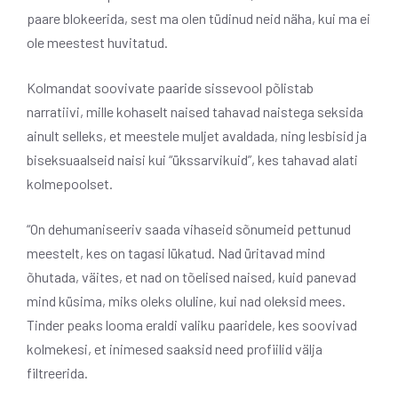
paare blokeerida, sest ma olen tüdinud neid näha, kui ma ei
ole meestest huvitatud.
Kolmandat soovivate paaride sissevool põlistab
narratiivi, mille kohaselt naised tahavad naistega seksida
ainult selleks, et meestele muljet avaldada, ning lesbisid ja
biseksuaalseid naisi kui “ükssarvikuid”, kes tahavad alati
kolmepoolset.
“On dehumaniseeriv saada vihaseid sõnumeid pettunud
meestelt, kes on tagasi lükatud. Nad üritavad mind
õhutada, väites, et nad on tõelised naised, kuid panevad
mind küsima, miks oleks oluline, kui nad oleksid mees.
Tinder peaks looma eraldi valiku paaridele, kes soovivad
kolmekesi, et inimesed saaksid need profiilid välja
filtreerida.