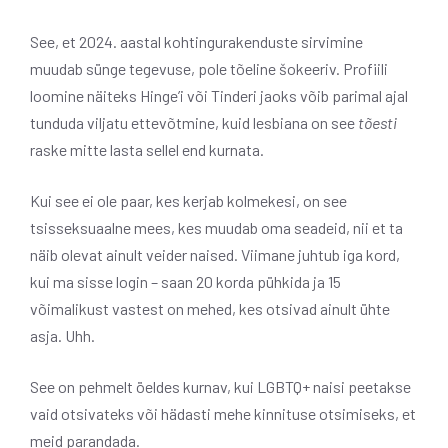
See, et 2024. aastal kohtingurakenduste sirvimine
muudab sünge tegevuse, pole tõeline šokeeriv. Profiili
loomine näiteks Hinge’i või Tinderi jaoks võib parimal ajal
tunduda viljatu ettevõtmine, kuid lesbiana on see
tõesti
raske mitte lasta sellel end kurnata.
Kui see ei ole paar, kes kerjab kolmekesi, on see
tsisseksuaalne mees, kes muudab oma seadeid, nii et ta
näib olevat ainult veider naised. Viimane juhtub iga kord,
kui ma sisse login – saan 20 korda pühkida ja 15
võimalikust vastest on mehed, kes otsivad ainult ühte
asja. Uhh.
See on pehmelt öeldes kurnav, kui LGBTQ+ naisi peetakse
vaid otsivateks või hädasti mehe kinnituse otsimiseks, et
meid parandada.