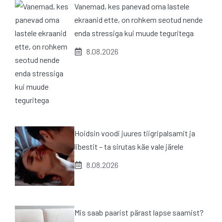
Vanemad, kes panevad oma lastele
ekraanid ette, on rohkem seotud nende
enda stressiga kui muude teguritega
8.08.2026
Hoidsin voodi juures tiigripalsamit ja
libestit – ta sirutas käe vale järele
8.08.2026
Mis saab paarist pärast lapse saamist?