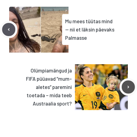
Mu mees tüütas mind
— nii et läksin päevaks
Palmasse
Olümpiamängud ja
FIFA püüavad “mum-
aletes” paremini
toetada – mida teeb
Austraalia sport?