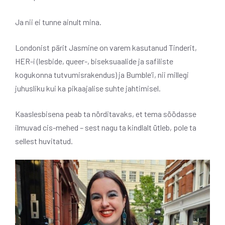
Ja nii ei tunne ainult mina.
Londonist pärit Jasmine on varem kasutanud Tinderit,
HER-i (lesbide, queer-, biseksuaalide ja safiliste
kogukonna tutvumisrakendus) ja Bumble’i, nii millegi
juhusliku kui ka pikaajalise suhte jahtimisel.
Kaaslesbisena peab ta nörditavaks, et tema söödasse
ilmuvad cis-mehed – sest nagu ta kindlalt ütleb, pole ta
sellest huvitatud.