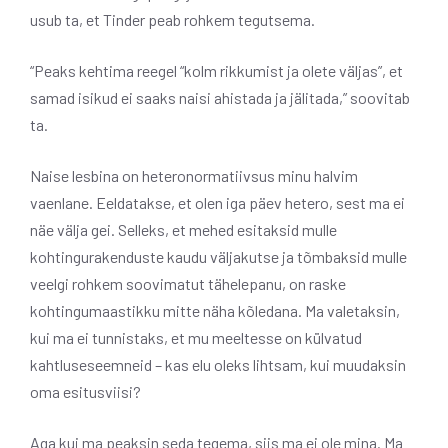
usub ta, et Tinder peab rohkem tegutsema.
“Peaks kehtima reegel “kolm rikkumist ja olete väljas”, et
samad isikud ei saaks naisi ahistada ja jälitada,” soovitab
ta.
Naise lesbina on heteronormatiivsus minu halvim
vaenlane. Eeldatakse, et olen iga päev hetero, sest ma ei
näe välja gei. Selleks, et mehed esitaksid mulle
kohtingurakenduste kaudu väljakutse ja tõmbaksid mulle
veelgi rohkem soovimatut tähelepanu, on raske
kohtingumaastikku mitte näha kõledana. Ma valetaksin,
kui ma ei tunnistaks, et mu meeltesse on külvatud
kahtluseseemneid – kas elu oleks lihtsam, kui muudaksin
oma esitusviisi?
Aga kui ma peaksin seda tegema, siis ma ei ole mina. Ma