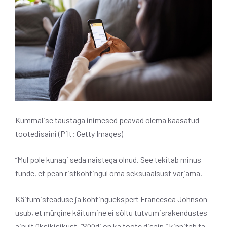
Kummalise taustaga inimesed peavad olema kaasatud
tootedisaini (Pilt: Getty Images)
“Mul pole kunagi seda naistega olnud. See tekitab minus
tunde, et pean ristkohtingul oma seksuaalsust varjama.
Käitumisteaduse ja kohtinguekspert Francesca Johnson
usub, et mürgine käitumine ei sõltu tutvumisrakendustes
ainult üksikisikust. “Süüdi on ka toote disain,” kinnitab ta.