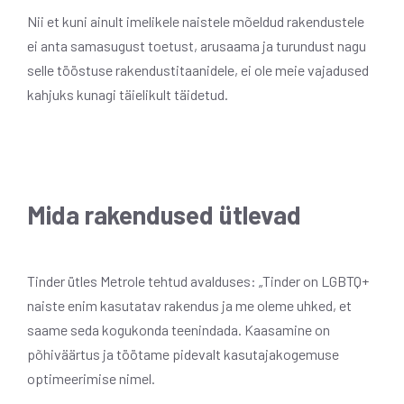
Nii et kuni ainult imelikele naistele mõeldud rakendustele
ei anta samasugust toetust, arusaama ja turundust nagu
selle tööstuse rakendustitaanidele, ei ole meie vajadused
kahjuks kunagi täielikult täidetud.
Mida rakendused ütlevad
Tinder ütles Metrole tehtud avalduses: „Tinder on LGBTQ+
naiste enim kasutatav rakendus ja me oleme uhked, et
saame seda kogukonda teenindada. Kaasamine on
põhiväärtus ja töötame pidevalt kasutajakogemuse
optimeerimise nimel.