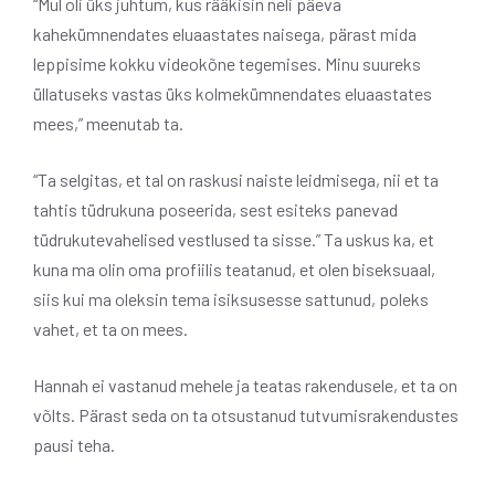
“Mul oli üks juhtum, kus rääkisin neli päeva
kahekümnendates eluaastates naisega, pärast mida
leppisime kokku videokõne tegemises. Minu suureks
üllatuseks vastas üks kolmekümnendates eluaastates
mees,” meenutab ta.
“Ta selgitas, et tal on raskusi naiste leidmisega, nii et ta
tahtis tüdrukuna poseerida, sest esiteks panevad
tüdrukutevahelised vestlused ta sisse.” Ta uskus ka, et
kuna ma olin oma profiilis teatanud, et olen biseksuaal,
siis kui ma oleksin tema isiksusesse sattunud, poleks
vahet, et ta on mees.
Hannah ei vastanud mehele ja teatas rakendusele, et ta on
võlts. Pärast seda on ta otsustanud tutvumisrakendustes
pausi teha.