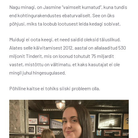
Nagu minagi, on Jasmine “vaimselt kurnatud”, kuna tundis
end kohtingurakendustes ebaturvaliselt. See on üks
põhjusi, miks ta loobub lootusest leida kedagi sobivat.
Muidugi ei oota keegi, et need saidid oleksid täiuslikud.
Alates selle käivitamisest 2012. aastal on allalaaditud 530
miljonit Tinderit, mis on loonud tohutult 75 miljardit
vastet, mistõttu on vältimatu, et kaks kasutajat ei ole
mingil juhul hingesugulased.
Põhiline kaitse ei tohiks siiski probleem olla.