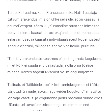
Ta peaks teadma, kuna Francesca on ka Mattri asutaja –
tutvumisrakendus, mis on uhke selle üle, et on kaasav ja
neurodivergentisõbralik. „Kummalise taustaga inimesed
peavad olema kaasatud tootekujundusse, et eemaldada
eelarvamused ja kaasata individuaalsetest kogemustest
saadud õpetusi, millega teised võivad kokku puutuda.
“Teie tavarakenduste keskmes ei ole tingimata kogukond,
nii et kõik ei suuda end paljastada ja olla oma tõelise
minana, kartes tagasilükkamist või midagi kurjemat.”
Ta lisab, et “kõikidele sobilik kohtamiskogemus ei tööta
tõrjutud rühmade jaoks, nagu veider kogukond”, mistõttu
“on vaja väärtusi ja kogukonna jaoks mõeldud ruume koos
täiustatud turvafunktsioonidega, et inimesed end