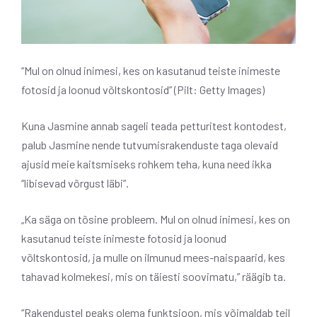
“Mul on olnud inimesi, kes on kasutanud teiste inimeste
fotosid ja loonud võltskontosid” (Pilt: Getty Images)
Kuna Jasmine annab sageli teada petturitest kontodest,
palub Jasmine nende tutvumisrakenduste taga olevaid
ajusid meie kaitsmiseks rohkem teha, kuna need ikka
“libisevad võrgust läbi”.
„Ka säga on tõsine probleem. Mul on olnud inimesi, kes on
kasutanud teiste inimeste fotosid ja loonud
võltskontosid, ja mulle on ilmunud mees-naispaarid, kes
tahavad kolmekesi, mis on täiesti soovimatu,” räägib ta.
“Rakendustel peaks olema funktsioon, mis võimaldab teil