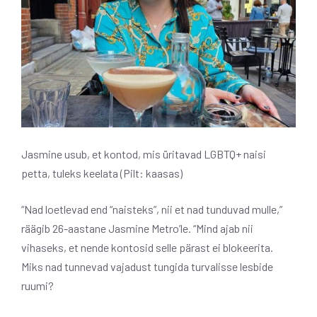
Jasmine usub, et kontod, mis üritavad LGBTQ+ naisi
petta, tuleks keelata (Pilt: kaasas)
“Nad loetlevad end “naisteks”, nii et nad tunduvad mulle,”
räägib 26-aastane Jasmine Metro’le. “Mind ajab nii
vihaseks, et nende kontosid selle pärast ei blokeerita.
Miks nad tunnevad vajadust tungida turvalisse lesbide
ruumi?