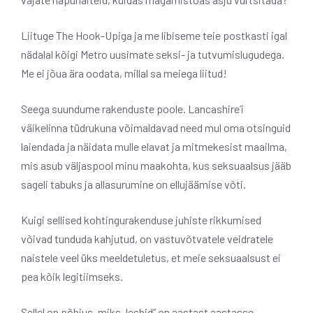
Liituge The Hook-Upiga ja me libiseme teie postkasti igal
nädalal kõigi Metro uusimate seksi- ja tutvumislugudega.
Me ei jõua ära oodata, millal sa meiega liitud!
Seega suundume rakenduste poole. Lancashire’i
väikelinna tüdrukuna võimaldavad need mul oma otsinguid
laiendada ja näidata mulle elavat ja mitmekesist maailma,
mis asub väljaspool minu maakohta, kus seksuaalsus jääb
sageli tabuks ja allasurumine on ellujäämise võti.
Kuigi sellised kohtingurakenduse juhiste rikkumised
võivad tunduda kahjutud, on vastuvõtvatele veidratele
naistele veel üks meeldetuletus, et meie seksuaalsust ei
pea kõik legitiimseks.
Sellel on põhjus, miks „lesbid” on aastast aastasse