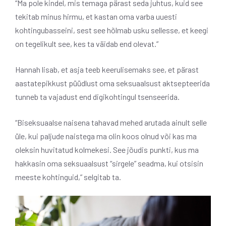
“Ma pole kindel, mis temaga pärast seda juhtus, kuid see
tekitab minus hirmu, et kastan oma varba uuesti
kohtingubasseini, sest see hõlmab usku sellesse, et keegi
on tegelikult see, kes ta väidab end olevat.”
Hannah lisab, et asja teeb keerulisemaks see, et pärast
aastatepikkust püüdlust oma seksuaalsust aktsepteerida
tunneb ta vajadust end digikohtingul tsenseerida.
“Biseksuaalse naisena tahavad mehed arutada ainult selle
üle, kui paljude naistega ma olin koos olnud või kas ma
oleksin huvitatud kolmekesi. See jõudis punkti, kus ma
hakkasin oma seksuaalsust “sirgele” seadma, kui otsisin
meeste kohtinguid,” selgitab ta.