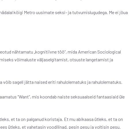
nädalal kõigi Metro uusimate seksi- ja tutvumislugudega. Me ei jõua
eotud nähtamatu „kognitiivne töö”, mida American Sociological
tmiseks võimaluste väljaselgitamist, otsuste langetamist ja
võib sageli jätta naised eriti rahulolematuks ja rahulolematuks.
raamatus “Want”, mis koondab naiste seksuaalseid fantaasiaid üle
ks, et ta on palganud koristaja. Et mu abikaasa ütleks, et ta on
s ütleks, et vahetasin voodilinad, pesin pesu ja voltisin pesu.