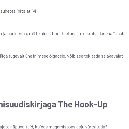
suhetes initsiatiivi
 ja partnerina, mitte ainult hoolitsetuna ja mikrohaldusena,” lisab
 liiga tugevalt ühe inimese õlgadele, võib see tekitada salakavalat
umisuudiskirjaga The Hook-Up
 vajate näpunäiteid, kuidas magamistoas asju vürtsitada?