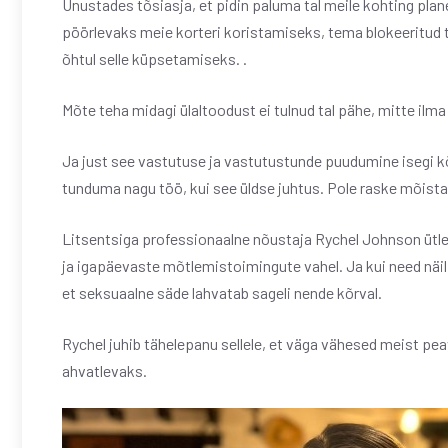
Unustades tõsiasja, et pidin paluma tal meile kohting plane
pöörlevaks meie korteri koristamiseks, tema blokeeritud
õhtul selle küpsetamiseks. .
Mõte teha midagi ülaltoodust ei tulnud tal pähe, mitte ilm
Ja just see vastutuse ja vastutustunde puudumine isegi k
tunduma nagu töö, kui see üldse juhtus. Pole raske mõista
Litsentsiga professionaalne nõustaja Rychel Johnson ütl
ja igapäevaste mõtlemistoimingute vahel. Ja kui need näil
et seksuaalne säde lahvatab sageli nende kõrval.
Rychel juhib tähelepanu sellele, et väga vähesed meist 
ahvatlevaks.