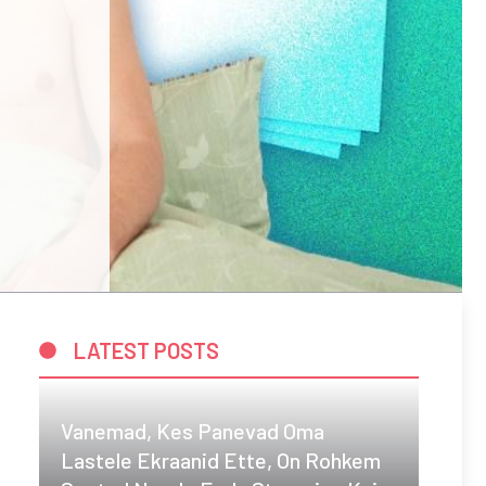
LATEST POSTS
Vanemad, Kes Panevad Oma
Lastele Ekraanid Ette, On Rohkem