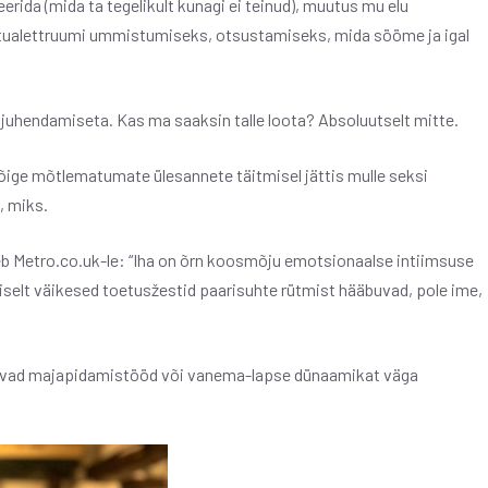
erida (mida ta tegelikult kunagi ei teinud), muutus mu elu
 tualettruumi ummistumiseks, otsustamiseks, mida sööme ja igal
a juhendamiseta. Kas ma saaksin talle loota? Absoluutselt mitte.
õige mõtlematumate ülesannete täitmisel jättis mulle seksi
, miks.
eb Metro.co.uk-le: “Iha on õrn koosmõju emotsionaalse intiimsuse
iselt väikesed toetusžestid paarisuhte rütmist hääbuvad, pole ime,
peavad majapidamistööd või vanema-lapse dünaamikat väga