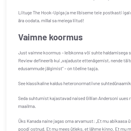
Liituge The Hook-Upiga ja me libiseme teie postkasti igal 
ära oodata, millal sa meiega liitud!
Vaimne koormus
Just vaimne koormus – leibkonna või suhte haldamisega s
Review defineerib kui „vajaduste ettenägemist, nende täi
edusammude jälgimist” – on tõeline tapja.
See klassikaline kaldus heteronormatiivne suhtedünaamika 
Seda suhtumist kajastavad naised Gillian Andersoni uues 
maailma.
Üks Kanada naine jagas oma arvamust: „Et mu abikaasa ütle
poodi ostnud. Et mu mees ütleks, et lähme kinno. Et mu mee