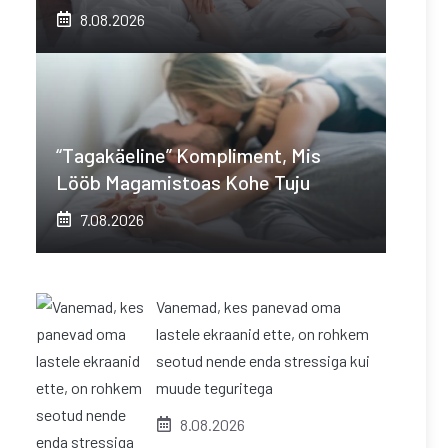
8.08.2026
“Tagakäeline” Kompliment, Mis
Lööb Magamistoas Kohe Tuju
7.08.2026
Vanemad, kes panevad oma
lastele ekraanid ette, on rohkem
seotud nende enda stressiga kui
muude teguritega
8.08.2026