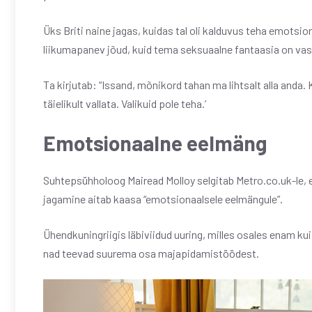
Üks Briti naine jagas, kuidas tal oli kalduvus teha emotsion
liikumapanev jõud, kuid tema seksuaalne fantaasia on vas
Ta kirjutab: “Issand, mõnikord tahan ma lihtsalt alla anda. 
täielikult vallata. Valikuid pole teha.’
Emotsionaalne eelmäng
Suhtepsühholoog Mairead Molloy selgitab Metro.co.uk-le,
jagamine aitab kaasa “emotsionaalsele eelmängule”.
Ühendkuningriigis läbiviidud uuring, milles osales enam ku
nad teevad suurema osa majapidamistöödest.