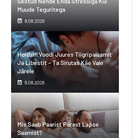
Seotud Nende Enda Stressiga Kui
Muude Teguritega
8.08.2026
Hoidsin Voodi Juures Tiigripalsamit
Ja Libestit – Ta Sirutas Käe Vale
Järele
8.08.2026
Mis Saab Paarist Pärast Lapse
Saamist?