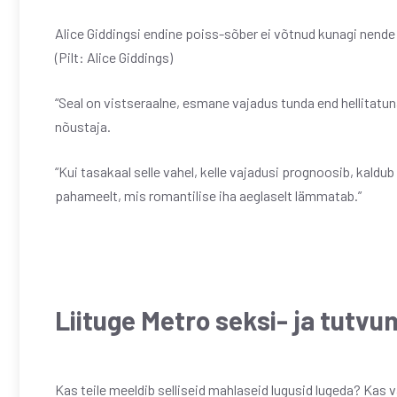
Alice Giddingsi endine poiss-sõber ei võtnud kunagi nende 
(Pilt: Alice Giddings)
“Seal on vistseraalne, esmane vajadus tunda end hellitatuna
nõustaja.
“Kui tasakaal selle vahel, kelle vajadusi prognoosib, kaldub
pahameelt, mis romantilise iha aeglaselt lämmatab.”
Liituge Metro seksi- ja tutv
Kas teile meeldib selliseid mahlaseid lugusid lugeda? Kas