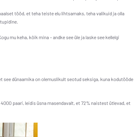
aalset tööd, et teha teiste elu lihtsamaks, teha valikuid ja olla
tupidine.
Kogu mu keha, kõik mina – andke see üle ja laske see kellelgi
 et see dünaamika on olemuslikult seotud seksiga, kuna kodutööde
i 4000 paari, leidis üsna masendavalt, et 72% naistest ütlevad, et