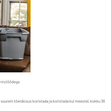
damistöödega
rda suurem tõenäosus koristada ja koristada kui meestel, kokku 36