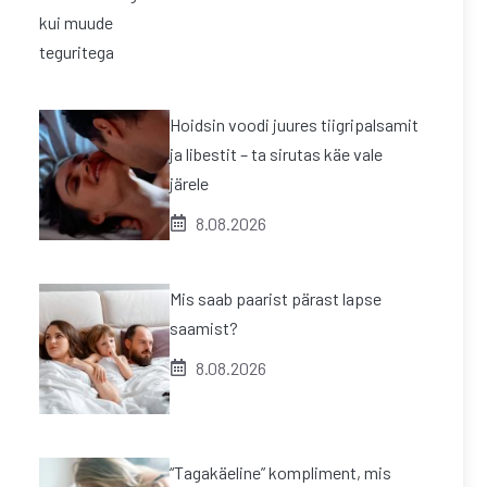
Hoidsin voodi juures tiigripalsamit
ja libestit – ta sirutas käe vale
järele
8.08.2026
Mis saab paarist pärast lapse
saamist?
8.08.2026
“Tagakäeline” kompliment, mis