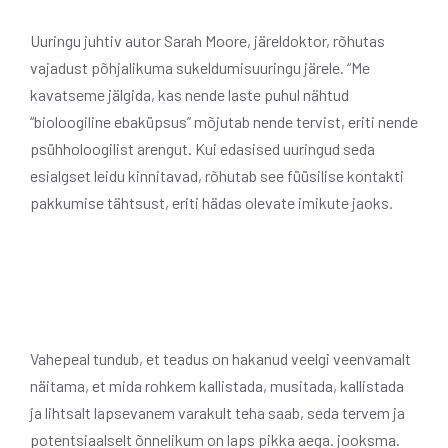
Uuringu juhtiv autor Sarah Moore, järeldoktor, rõhutas
vajadust põhjalikuma sukeldumisuuringu järele. “Me
kavatseme jälgida, kas nende laste puhul nähtud
“bioloogiline ebaküpsus” mõjutab nende tervist, eriti nende
psühholoogilist arengut. Kui edasised uuringud seda
esialgset leidu kinnitavad, rõhutab see füüsilise kontakti
pakkumise tähtsust, eriti hädas olevate imikute jaoks.
Vahepeal tundub, et teadus on hakanud veelgi veenvamalt
näitama, et mida rohkem kallistada, musitada, kallistada
ja lihtsalt lapsevanem varakult teha saab, seda tervem ja
potentsiaalselt õnnelikum on laps pikka aega. jooksma.