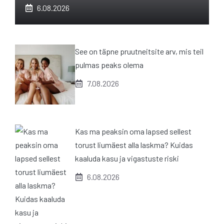
6.08.2026
See on täpne pruutneitsite arv, mis teil
pulmas peaks olema
7.08.2026
Kas ma peaksin oma lapsed sellest
torust liumäest alla laskma? Kuidas
kaaluda kasu ja vigastuste riski
6.08.2026