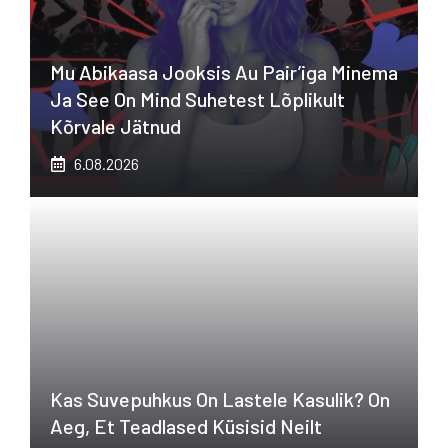
Mu Abikaasa Jooksis Au Pair’iga Minema
Ja See On Mind Suhetest Lõplikult
Kõrvale Jätnud
6.08.2026
Kas Suvepuhkus On Lastele Kasulik? On
Aeg, Et Teadlased Küsisid Neilt