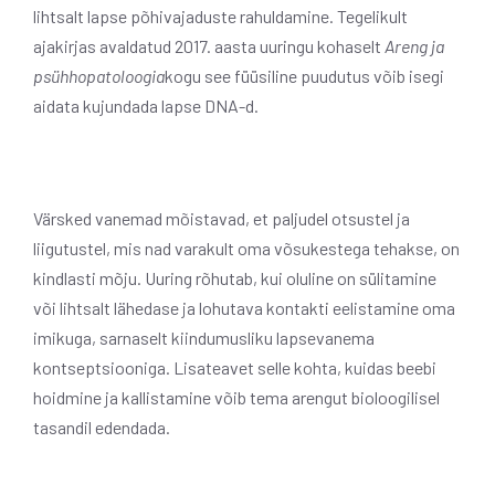
lihtsalt lapse põhivajaduste rahuldamine. Tegelikult
ajakirjas avaldatud 2017. aasta uuringu kohaselt
Areng ja
psühhopatoloogia
kogu see füüsiline puudutus võib isegi
aidata kujundada lapse DNA-d.
Värsked vanemad mõistavad, et paljudel otsustel ja
liigutustel, mis nad varakult oma võsukestega tehakse, on
kindlasti mõju. Uuring rõhutab, kui oluline on sülitamine
või lihtsalt lähedase ja lohutava kontakti eelistamine oma
imikuga, sarnaselt kiindumusliku lapsevanema
kontseptsiooniga. Lisateavet selle kohta, kuidas beebi
hoidmine ja kallistamine võib tema arengut bioloogilisel
tasandil edendada.