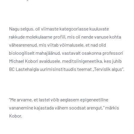
Nagu selgus, oli viimaste kategooriasse kuuluvate
rakkude molekulaarne profiil, mis oli nende vanuse kohta
vähearenenud, mis viitab võimalusele, et nad olid
bioloogiliselt mahajäänud, vastavalt osakonna professori
Michael Kobori avaldusele. meditsiinigeneetika, kes juhib
BC Lastehaigla uurimisinstituudis teemat „Tervislik algus”.
“Me arvame, et lastel võib aeglasem epigeneetiline
vananemine kajastada vähem soodsat arengut,” märkis
Kobor.