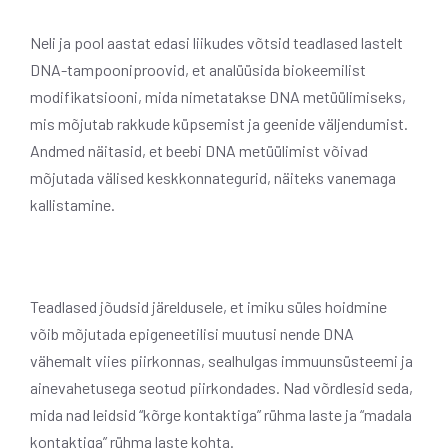
Neli ja pool aastat edasi liikudes võtsid teadlased lastelt
DNA-tampooniproovid, et analüüsida biokeemilist
modifikatsiooni, mida nimetatakse DNA metüülimiseks,
mis mõjutab rakkude küpsemist ja geenide väljendumist.
Andmed näitasid, et beebi DNA metüülimist võivad
mõjutada välised keskkonnategurid, näiteks vanemaga
kallistamine.
Teadlased jõudsid järeldusele, et imiku süles hoidmine
võib mõjutada epigeneetilisi muutusi nende DNA
vähemalt viies piirkonnas, sealhulgas immuunsüsteemi ja
ainevahetusega seotud piirkondades. Nad võrdlesid seda,
mida nad leidsid “kõrge kontaktiga” rühma laste ja “madala
kontaktiga” rühma laste kohta.