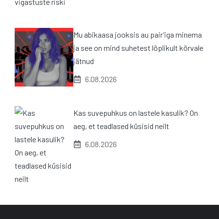
Mu abikaasa jooksis au pair’iga minema
ja see on mind suhetest lõplikult kõrvale
jätnud
6.08.2026
Kas suvepuhkus on lastele kasulik? On
aeg, et teadlased küsisid neilt
6.08.2026