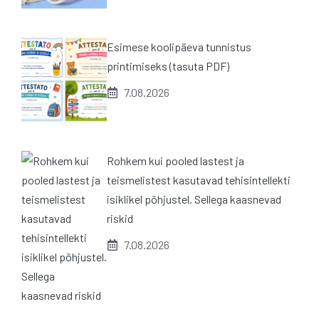
Esimese koolipäeva tunnistus
printimiseks (tasuta PDF)
7.08.2026
Rohkem kui pooled lastest ja
teismelistest kasutavad tehisintellekti
isiklikel põhjustel. Sellega kaasnevad
riskid
7.08.2026