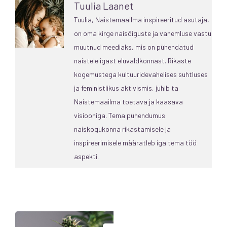
Tuulia Laanet
Tuulia, Naistemaailma inspireeritud asutaja,
on oma kirge naisõiguste ja vanemluse vastu
muutnud meediaks, mis on pühendatud
naistele igast eluvaldkonnast. Rikaste
kogemustega kultuuridevahelises suhtluses
ja feministlikus aktivismis, juhib ta
Naistemaailma toetava ja kaasava
visiooniga. Tema pühendumus
naiskogukonna rikastamisele ja
inspireerimisele määratleb iga tema töö
aspekti.