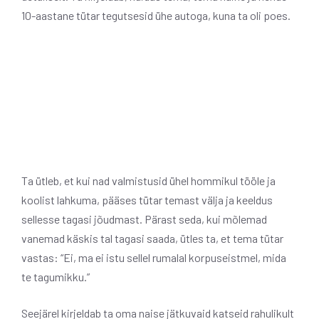
10-aastane tütar tegutsesid ühe autoga, kuna ta oli poes.
Ta ütleb, et kui nad valmistusid ühel hommikul tööle ja
koolist lahkuma, pääses tütar temast välja ja keeldus
sellesse tagasi jõudmast. Pärast seda, kui mõlemad
vanemad käskis tal tagasi saada, ütles ta, et tema tütar
vastas: “Ei, ma ei istu sellel rumalal korpuseistmel, mida
te tagumikku.”
Seejärel kirjeldab ta oma naise jätkuvaid katseid rahulikult