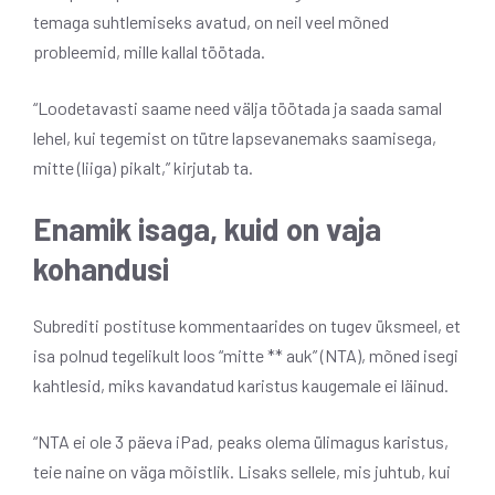
temaga suhtlemiseks avatud, on neil veel mõned
probleemid, mille kallal töötada.
“Loodetavasti saame need välja töötada ja saada samal
lehel, kui tegemist on tütre lapsevanemaks saamisega,
mitte (liiga) pikalt,” kirjutab ta.
Enamik isaga, kuid on vaja
kohandusi
Subrediti postituse kommentaarides on tugev üksmeel, et
isa polnud tegelikult loos “mitte ** auk” (NTA), mõned isegi
kahtlesid, miks kavandatud karistus kaugemale ei läinud.
“NTA ei ole 3 päeva iPad, peaks olema ülimagus karistus,
teie naine on väga mõistlik. Lisaks sellele, mis juhtub, kui