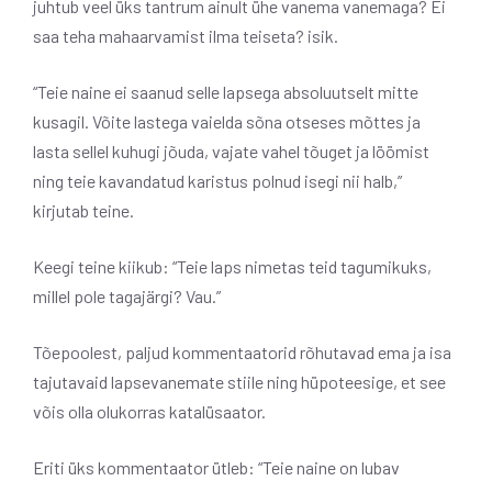
juhtub veel üks tantrum ainult ühe vanema vanemaga? Ei
saa teha mahaarvamist ilma teiseta? isik.
“Teie naine ei saanud selle lapsega absoluutselt mitte
kusagil. Võite lastega vaielda sõna otseses mõttes ja
lasta sellel kuhugi jõuda, vajate vahel tõuget ja löömist
ning teie kavandatud karistus polnud isegi nii halb,”
kirjutab teine.
Keegi teine ​​kiikub: “Teie laps nimetas teid tagumikuks,
millel pole tagajärgi? Vau.”
Tõepoolest, paljud kommentaatorid rõhutavad ema ja isa
tajutavaid lapsevanemate stiile ning hüpoteesige, et see
võis olla olukorras katalüsaator.
Eriti üks kommentaator ütleb: “Teie naine on lubav