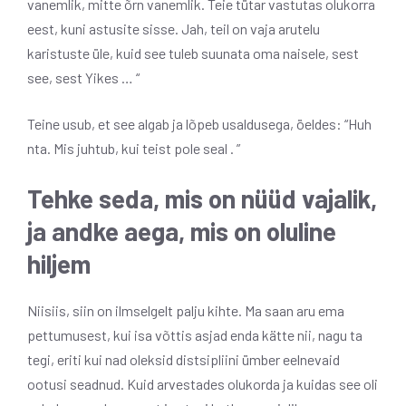
vanemlik, mitte õrn vanemlik. Teie tütar vastutas olukorra
eest, kuni astusite sisse. Jah, teil on vaja arutelu
karistuste üle, kuid see tuleb suunata oma naisele, sest
see, sest Yikes … “
Teine usub, et see algab ja lõpeb usaldusega, öeldes: “Huh
nta. Mis juhtub, kui teist pole seal . ”
Tehke seda, mis on nüüd vajalik,
ja andke aega, mis on oluline
hiljem
Niisiis, siin on ilmselgelt palju kihte. Ma saan aru ema
pettumusest, kui isa võttis asjad enda kätte nii, nagu ta
tegi, eriti kui nad oleksid distsipliini ümber eelnevaid
ootusi seadnud. Kuid arvestades olukorda ja kuidas see oli