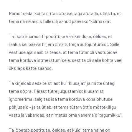
Pärast seda, kui ta üritas otsuse taga arutada, ütles ta, et
tema naine andis talle ülejäänud päevaks “külma õla”.
Ta lisab Subredditi postituse värskenduse, öeldes, et
rääkis sel päeval hiljem oma tütrega autojuhtumist. Selle
vestluse ajal saab ta teada, et tema tütar oli vastupidav
tema korduva istme istumisele, sest ta oli selle kohta veel
üks laps kätte saanud.
Ta kirjeldab seda teist last kui “kiusajat” ja mitte ühtegi
tema sõpra. Pärast tütre julgustamist kiusamist
ignoreerima, selgitas isa tema korduva koha ohutuse
põhjuseid – ja ta ütleb, et tema tütar võttis mõttekäigu
vastu ja vabandas, et nimetas oma vanemaid “tagumikku”.
Ta lõpetab postituse, öeldes, et kuigi tema naine on