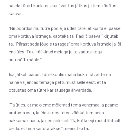
saada tütart kuulama, kuni vaidlus jätkus ja tema ärritus
kasvas.
“Nii pöördus mu tütre poole ja ütles talle, et kui ta ei pääse
oma korduva istmega, kaotaks ta iPadi 3 päeva,” kirjutab
ta. “Pärast seda jõudis ta tagasi oma korduva istmele ja lõi
end üles. Ta ei rääkinud meiega ja ta vaatas kogu
autosõitu näole.”
Isa jätkab pärast tütre koolis maha laskmist, et tema
naine väljendas temaga pettumust selle eest, et ta
otsustas oma tütre karistusega ähvardada.
“Ta ütles, et me oleme mõlemad tema vanemad ja peame
arutama asju, kuidas koos tema väärkäitumisega
hakkama saada, ja see pole sobilik, kui keegi meist lihtsalt
öelda, et teda karistatakse,” meenutab ta.