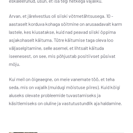
eskaleerunud, usun, et isa tegi hetkega vajaliku.
Arvan, et järelvestlus oli siiski võtmetähtsusega. 10 -
aastaselt korduva kohaga sõitmine on arusaadavalt karm
lastele, kes kiusatakse, kuid nad peavad siiski õppima
asjakohaselt käituma. Tütre käitumise taga oleva loo
väljaselgitamine, selle asemel, et lihtsalt käituda
iseenesest, on see, mis põhjustab positiivset püsivat
mõju.
Kui meil on õigeaegne, on meie vanemate töö, et teha
seda, mis on vajalik (muidugi mõistuse piires). Kuid kõigi
aluseks olevate probleemide tuvastamiseks ja
käsitlemiseks on oluline ja vastutustundlik aja haldamine.