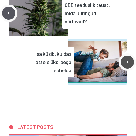
CBD teaduslik taust:
mida uuringud
näitavad?
Isa küsib, kuidas
lastele üksi aega
suhelda
LATEST POSTS