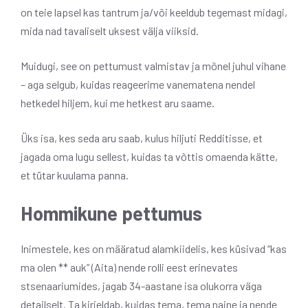
on teie lapsel kas tantrum ja/või keeldub tegemast midagi,
mida nad tavaliselt uksest välja viiksid.
Muidugi, see on pettumust valmistav ja mõnel juhul vihane
– aga selgub, kuidas reageerime vanematena nendel
hetkedel hiljem, kui me hetkest aru saame.
Üks isa, kes seda aru saab, kulus hiljuti Redditisse, et
jagada oma lugu sellest, kuidas ta võttis omaenda kätte,
et tütar kuulama panna.
Hommikune pettumus
Inimestele, kes on määratud alamkiidelis, kes küsivad “kas
ma olen ** auk” (Aita) nende rolli eest erinevates
stsenaariumides, jagab 34-aastane isa olukorra väga
detailselt. Ta kirjeldab, kuidas tema, tema naine ja nende