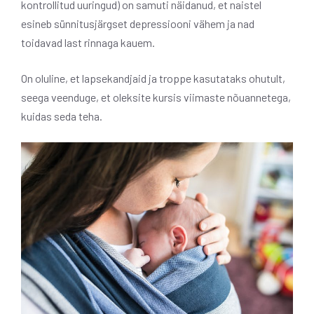
kontrollitud uuringud) on samuti näidanud, et naistel
esineb sünnitusjärgset depressiooni vähem ja nad
toidavad last rinnaga kauem.
On oluline, et lapsekandjaid ja troppe kasutataks ohutult,
seega veenduge, et oleksite kursis viimaste nõuannetega,
kuidas seda teha.