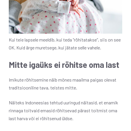
Kui teie lapsele meeldib, kui teda “röhitatakse”, siis on see
OK. Kuid ärge muretsege, kui jätate selle vahele.
Mitte igaüks ei röhitse oma last
Imikute röhitsemine näib mõnes maailma paigas olevat
traditsiooniline tava, teistes mitte.
Näiteks Indoneesias tehtud uuringud näitasid, et enamik
rinnaga toitvaid emasid röhitsevad pärast toitmist oma
last harva või ei röhitsenud üldse.