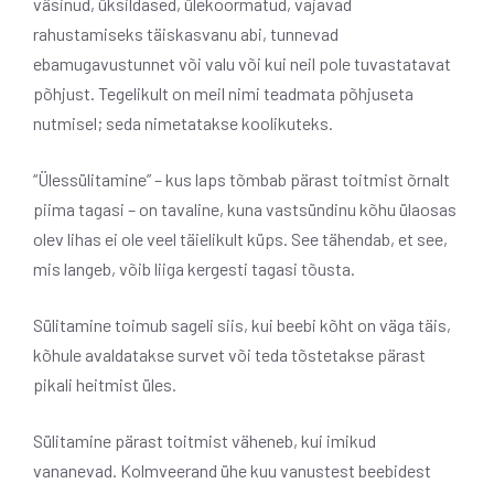
väsinud, üksildased, ülekoormatud, vajavad
rahustamiseks täiskasvanu abi, tunnevad
ebamugavustunnet või valu või kui neil pole tuvastatavat
põhjust. Tegelikult on meil nimi teadmata põhjuseta
nutmisel; seda nimetatakse koolikuteks.
“Ülessülitamine” – kus laps tõmbab pärast toitmist õrnalt
piima tagasi – on tavaline, kuna vastsündinu kõhu ülaosas
olev lihas ei ole veel täielikult küps. See tähendab, et see,
mis langeb, võib liiga kergesti tagasi tõusta.
Sülitamine toimub sageli siis, kui beebi kõht on väga täis,
kõhule avaldatakse survet või teda tõstetakse pärast
pikali heitmist üles.
Sülitamine pärast toitmist väheneb, kui imikud
vananevad. Kolmveerand ühe kuu vanustest beebidest