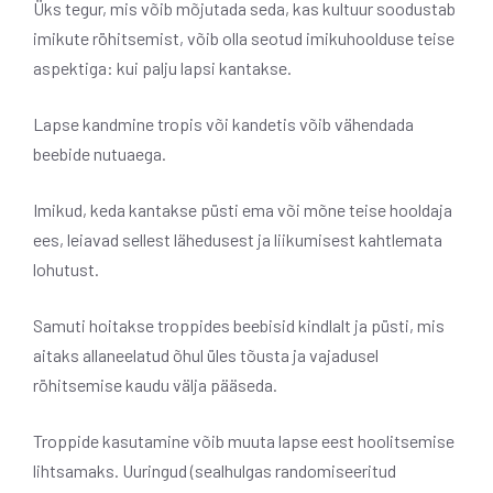
Üks tegur, mis võib mõjutada seda, kas kultuur soodustab
imikute röhitsemist, võib olla seotud imikuhoolduse teise
aspektiga: kui palju lapsi kantakse.
Lapse kandmine tropis või kandetis võib vähendada
beebide nutuaega.
Imikud, keda kantakse püsti ema või mõne teise hooldaja
ees, leiavad sellest lähedusest ja liikumisest kahtlemata
lohutust.
Samuti hoitakse troppides beebisid kindlalt ja püsti, mis
aitaks allaneelatud õhul üles tõusta ja vajadusel
röhitsemise kaudu välja pääseda.
Troppide kasutamine võib muuta lapse eest hoolitsemise
lihtsamaks. Uuringud (sealhulgas randomiseeritud