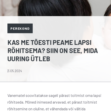
PEREKOND
KAS ME TÕESTI PEAME LAPSI
RÖHITSEMA? SIIN ON SEE, MIDA
UURING ÜTLEB
3.05.2024
Vanematel soovitatakse sageli pärast toitmist oma lapsi
röhitseda. Mõned inimesed arvavad, et pärast toitmist
röhitsemine on oluline, et vähendada või vältida