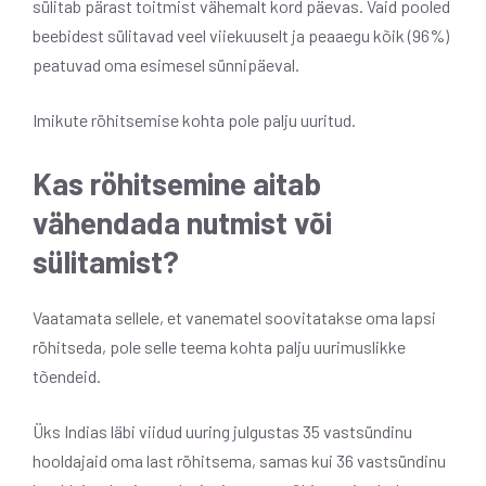
sülitab pärast toitmist vähemalt kord päevas. Vaid pooled
beebidest sülitavad veel viiekuuselt ja peaaegu kõik (96%)
peatuvad oma esimesel sünnipäeval.
Imikute röhitsemise kohta pole palju uuritud.
Kas röhitsemine aitab
vähendada nutmist või
sülitamist?
Vaatamata sellele, et vanematel soovitatakse oma lapsi
röhitseda, pole selle teema kohta palju uurimuslikke
tõendeid.
Üks Indias läbi viidud uuring julgustas 35 vastsündinu
hooldajaid oma last röhitsema, samas kui 36 vastsündinu