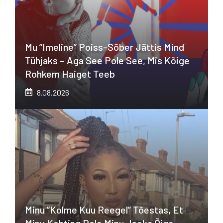
Mu “imeline” Poiss-Sõber Jättis Mind
Tühjaks – Aga See Pole See, Mis Kõige
Rohkem Haiget Teeb
8.08.2026
Minu “kolme Kuu Reegel” Tõestas, Et
Minu Kohting Pole Minu Jaoks Õige