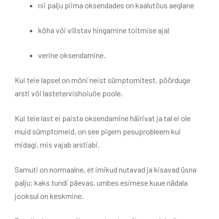
nii palju piima oksendades on kaalutõus aeglane
köha või vilistav hingamine toitmise ajal
verine oksendamine.
Kui teie lapsel on mõni neist sümptomitest, pöörduge
arsti või lastetervishoiuõe poole.
Kui teie last ei paista oksendamine häirivat ja tal ei ole
muid sümptomeid, on see pigem pesuprobleem kui
midagi, mis vajab arstiabi.
Samuti on normaalne, et imikud nutavad ja kisavad üsna
palju; kaks tundi päevas, umbes esimese kuue nädala
jooksul on keskmine.