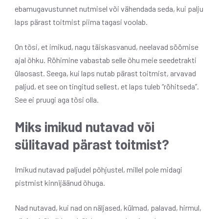
ebamugavustunnet nutmisel või vähendada seda, kui palju
laps pärast toitmist piima tagasi voolab.
On tõsi, et imikud, nagu täiskasvanud, neelavad söömise
ajal õhku. Röhimine vabastab selle õhu meie seedetrakti
ülaosast. Seega, kui laps nutab pärast toitmist, arvavad
paljud, et see on tingitud sellest, et laps tuleb “röhitseda”.
See ei pruugi aga tõsi olla.
Miks imikud nutavad või
sülitavad pärast toitmist?
Imikud nutavad paljudel põhjustel, millel pole midagi
pistmist kinnijäänud õhuga.
Nad nutavad, kui nad on näljased, külmad, palavad, hirmul,