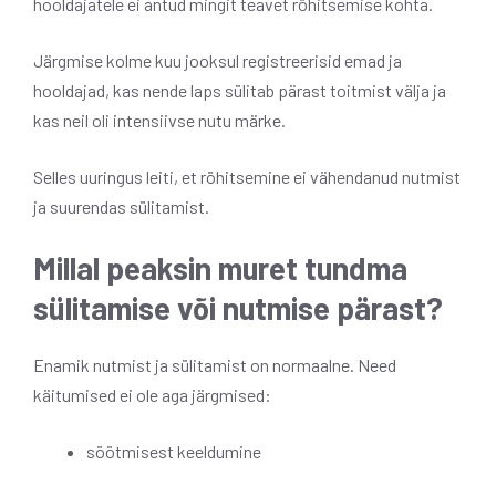
hooldajatele ei antud mingit teavet röhitsemise kohta.
Järgmise kolme kuu jooksul registreerisid emad ja
hooldajad, kas nende laps sülitab pärast toitmist välja ja
kas neil oli intensiivse nutu märke.
Selles uuringus leiti, et röhitsemine ei vähendanud nutmist
ja suurendas sülitamist.
Millal peaksin muret tundma
sülitamise või nutmise pärast?
Enamik nutmist ja sülitamist on normaalne. Need
käitumised ei ole aga järgmised:
söötmisest keeldumine