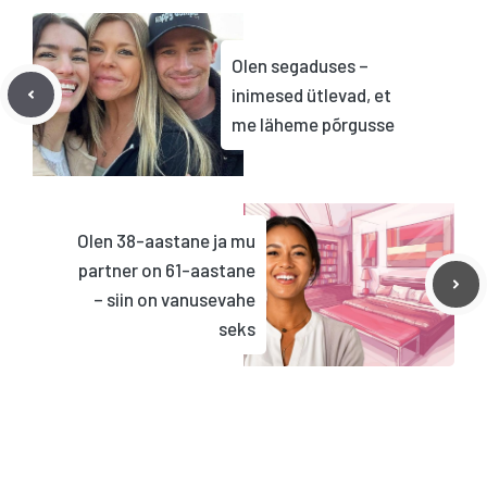
Olen segaduses –
inimesed ütlevad, et
me läheme põrgusse
Olen 38-aastane ja mu
partner on 61-aastane
– siin on vanusevahe
seks