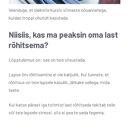
Veenduge, et oleksite kursis viimaste nõuannetega,
kuidas troppi ohutult kasutada.
Niisiis, kas ma peaksin oma last
röhitsema?
Lõpptulemus on: see on teie otsustada.
Lapse õrn röhitsemine ei ole kahjulik. Kui tunnete, et
röhitsus on teie lapsele kasulik, jätkake sellega, mida
teete.
Kui katse pärast iga toitmist last röhitseda tekitab teile
või teie lapsele stressi, siis ei pea te seda tegema.