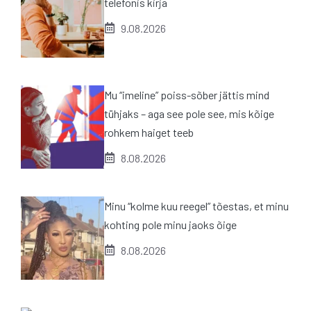
telefonis kirja
9.08.2026
Mu “imeline” poiss-sõber jättis mind
tühjaks – aga see pole see, mis kõige
rohkem haiget teeb
8.08.2026
Minu “kolme kuu reegel” tõestas, et minu
kohting pole minu jaoks õige
8.08.2026