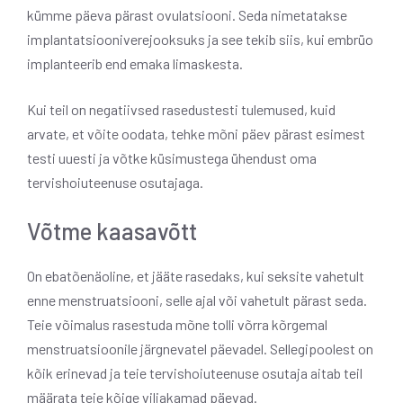
kümme päeva pärast ovulatsiooni. Seda nimetatakse
implantatsiooniverejooksuks ja see tekib siis, kui embrüo
implanteerib end emaka limaskesta.
Kui teil on negatiivsed rasedustesti tulemused, kuid
arvate, et võite oodata, tehke mõni päev pärast esimest
testi uuesti ja võtke küsimustega ühendust oma
tervishoiuteenuse osutajaga.
Võtme kaasavõtt
On ebatõenäoline, et jääte rasedaks, kui seksite vahetult
enne menstruatsiooni, selle ajal või vahetult pärast seda.
Teie võimalus rasestuda mõne tolli võrra kõrgemal
menstruatsioonile järgnevatel päevadel. Sellegipoolest on
kõik erinevad ja teie tervishoiuteenuse osutaja aitab teil
määrata teie kõige viljakamad päevad.