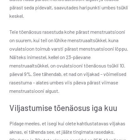
pärast seda pidevalt, saavutades haripunkti umbes tsükli
keskel.
Teie tõenäosus rasestuda kohe pärast menstruatsiooni
on suurem, kui teil on lühike menstruaaltsükkel, kuna
ovulatsioon toimub varsti pärast menstruatsiooni lõppu.
Näiteks inimestel, kellel on 23-päevane
menstruaaltsükkel, on ovulatsiooni tõenäosus tsükli 10.
päeval 9%. See tähendab, et nad on viljakad – võimelised
rasestuma – alates umbes viis päeva pärast viimase
menstruatsiooni algust.
Viljastumise tõenäosus iga kuu
Pidage meeles, et isegi kui olete kahtlustatavas viljakas
aknas, ei tähenda see, et jääte tingimata rasedaks.