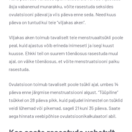
äsja vabanenud munarakku, võite rasestuda seksides
ovulatsiooni päeval ja viis päeva enne seda. Need kuus
päeva on tuntud kui teie “viljakas aken”.
Viljakas aken toimub tavaliselt teie menstruaaltsükli poole
peal, kuid ajastus võib erineda inimeseti ja isegi kuust
kuusse. Ehkki teil on suurem tõenäosus rasestuda muul
ajal, on väike tõenäosus, et võite menstruatsiooni paiku
rasestuda.
Ovulatsioon toimub tavaliselt poole tsükli ajal, umbes 14
päeva enne järgmise menstruatsiooni algust. “Tüüpiline”
tsükkel on 28 päeva pikk, kuid paljudel inimestel on tsüklid
veidi lühemad või pikemad, sageli 21 kuni 35 päeva. Saate
aega hinnata veebipõhise ovulatsioonikalkulaatori abil.