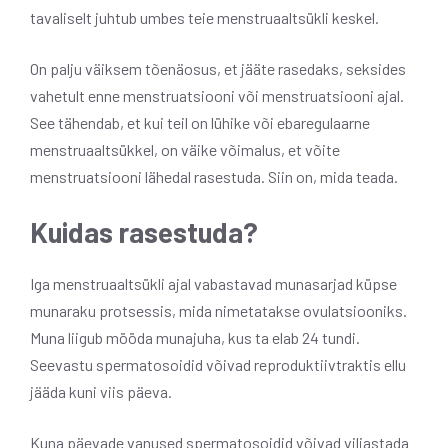
tavaliselt juhtub umbes teie menstruaaltsükli keskel.
On palju väiksem tõenäosus, et jääte rasedaks, seksides
vahetult enne menstruatsiooni või menstruatsiooni ajal.
See tähendab, et kui teil on lühike või ebaregulaarne
menstruaaltsükkel, on väike võimalus, et võite
menstruatsiooni lähedal rasestuda. Siin on, mida teada.
Kuidas rasestuda?
Iga menstruaaltsükli ajal vabastavad munasarjad küpse
munaraku protsessis, mida nimetatakse ovulatsiooniks.
Muna liigub mööda munajuha, kus ta elab 24 tundi.
Seevastu spermatosoidid võivad reproduktiivtraktis ellu
jääda kuni viis päeva.
Kuna päevade vanused spermatosoidid võivad viljastada