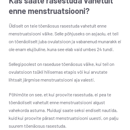
Kas saate rasestuda vahetult
enne menstruatsiooni?
Üldiselt on teie tõenäosus rasestuda vahetult enne
menstruatsiooni väike. Selle põhjuseks on asjaolu, et teil
on tõenäoliselt juba ovulatsioon ja vabanenud munarakk ei
ole enam elujõuline, kuna see elab vaid umbes 24 tundi.
Sellegipoolest on raseduse tõenäosus väike, kui teil on
ovulatsioon tsükli hilisemas etapis või kui arvutate
lihtsalt järgmise menstruatsiooni aja valesti.
Põhimõte on see, et kui proovite rasestuda, ei pea te
tõenäoliselt vahetult enne menstruatsiooni algust
vahekorda astuma. Muidugi saate seksi endiselt nautida,
kuid kui proovite pärast menstruatsiooni uuesti, on palju
suurem tõenäosus rasestuda.