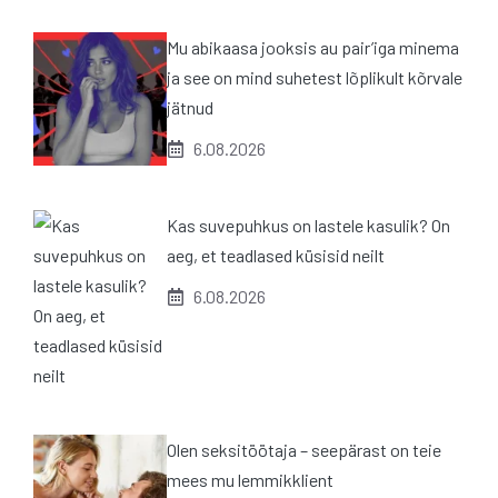
Mu abikaasa jooksis au pair’iga minema
ja see on mind suhetest lõplikult kõrvale
jätnud
6.08.2026
Kas suvepuhkus on lastele kasulik? On
aeg, et teadlased küsisid neilt
6.08.2026
Olen seksitöötaja – seepärast on teie
mees mu lemmikklient