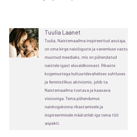
Tuulia Laanet
Tuulia, Naistemaailma inspireeritud asutaja,
on oma kirge naisõiguste ja vanemluse vastu
muutnud meediaks, mis on pühendatud
naistele igast eluvaldkonnast. Rikaste
kogemustega kultuuridevahelises suhtluses
ja feministlikus aktivismis, juhib ta
Naistemaailma toetava ja kaasava
visiooniga. Tema pühendumus
naiskogukonna rikastamisele ja
inspireerimisele määratleb iga tema töö
aspekti.