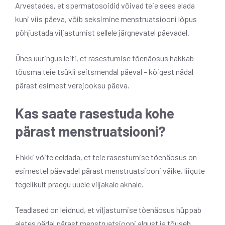
Arvestades, et spermatosoidid võivad teie sees elada
kuni viis päeva, võib seksimine menstruatsiooni lõpus
põhjustada viljastumist sellele järgnevatel päevadel.
Ühes uuringus leiti, et rasestumise tõenäosus hakkab
tõusma teie tsükli seitsmendal päeval – kõigest nädal
pärast esimest verejooksu päeva.
Kas saate rasestuda kohe
pärast menstruatsiooni?
Ehkki võite eeldada, et teie rasestumise tõenäosus on
esimestel päevadel pärast menstruatsiooni väike, liigute
tegelikult praegu uuele viljakale aknale.
Teadlased on leidnud, et viljastumise tõenäosus hüppab
alates nädal pärast menstruatsiooni algust ja tõuseb