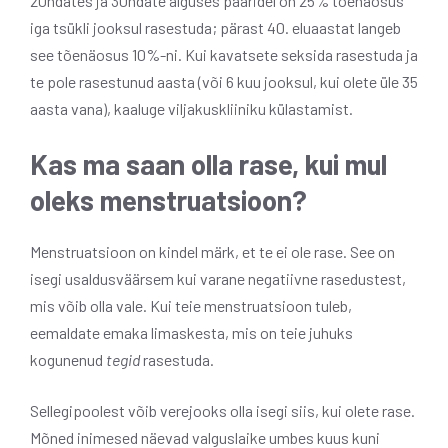
20ndates ja 30ndate alguses paaridel on 25% tõenäosus
iga tsükli jooksul rasestuda; pärast 40. eluaastat langeb
see tõenäosus 10%-ni. Kui kavatsete seksida rasestuda ja
te pole rasestunud aasta (või 6 kuu jooksul, kui olete üle 35
aasta vana), kaaluge viljakuskliiniku külastamist.
Kas ma saan olla rase, kui mul
oleks menstruatsioon?
Menstruatsioon on kindel märk, et te ei ole rase. See on
isegi usaldusväärsem kui varane negatiivne rasedustest,
mis võib olla vale. Kui teie menstruatsioon tuleb,
eemaldate emaka limaskesta, mis on teie juhuks
kogunenud
tegid
rasestuda.
Sellegipoolest võib verejooks olla isegi siis, kui olete rase.
Mõned inimesed näevad valguslaike umbes kuus kuni