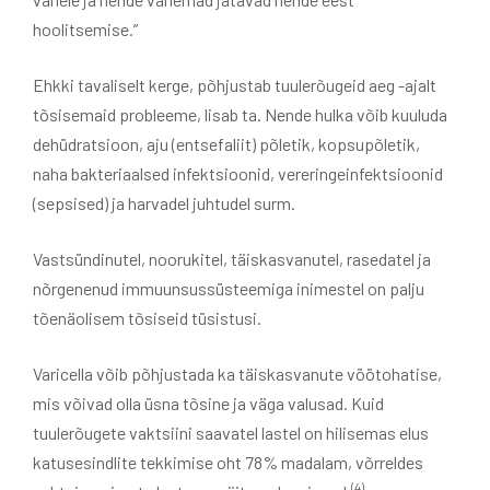
hoolitsemise.”
Ehkki tavaliselt kerge, põhjustab tuulerõugeid aeg -ajalt
tõsisemaid probleeme, lisab ta. Nende hulka võib kuuluda
dehüdratsioon, aju (entsefaliit) põletik, kopsupõletik,
naha bakteriaalsed infektsioonid, vereringeinfektsioonid
(sepsised) ja harvadel juhtudel surm.
Vastsündinutel, noorukitel, täiskasvanutel, rasedatel ja
nõrgenenud immuunsussüsteemiga inimestel on palju
tõenäolisem tõsiseid tüsistusi.
Varicella võib põhjustada ka täiskasvanute vöötohatise,
mis võivad olla üsna tõsine ja väga valusad. Kuid
tuulerõugete vaktsiini saavatel lastel on hilisemas elus
katusesindlite tekkimise oht 78% madalam, võrreldes
(4)