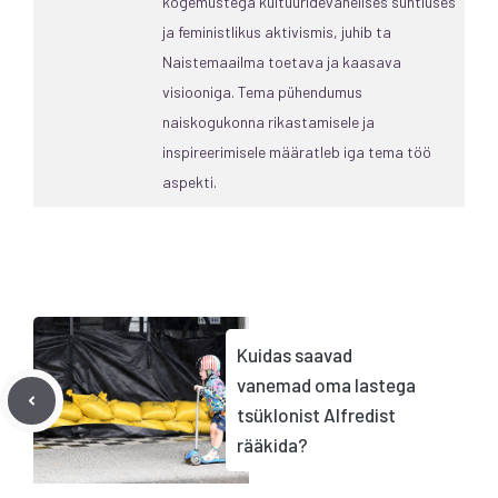
kogemustega kultuuridevahelises suhtluses
ja feministlikus aktivismis, juhib ta
Naistemaailma toetava ja kaasava
visiooniga. Tema pühendumus
naiskogukonna rikastamisele ja
inspireerimisele määratleb iga tema töö
aspekti.
Kuidas saavad
vanemad oma lastega
tsüklonist Alfredist
rääkida?