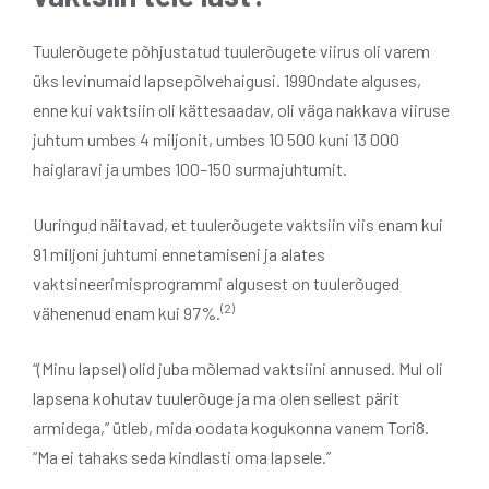
Tuulerõugete põhjustatud tuulerõugete viirus oli varem
üks levinumaid lapsepõlvehaigusi. 1990ndate alguses,
enne kui vaktsiin oli kättesaadav, oli väga nakkava viiruse
juhtum umbes 4 miljonit, umbes 10 500 kuni 13 000
haiglaravi ja umbes 100–150 surmajuhtumit.
Uuringud näitavad, et tuulerõugete vaktsiin viis enam kui
91 miljoni juhtumi ennetamiseni ja alates
vaktsineerimisprogrammi algusest on tuulerõuged
(2)
vähenenud enam kui 97%.
“(Minu lapsel) olid juba mõlemad vaktsiini annused. Mul oli
lapsena kohutav tuulerõuge ja ma olen sellest pärit
armidega,” ütleb, mida oodata kogukonna vanem Tori8.
“Ma ei tahaks seda kindlasti oma lapsele.”