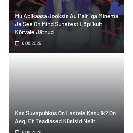
Mu Abikaasa Jooksis Au Pair’iga Minema
Ja See On Mind Suhetest Lõplikult
Kõrvale Jätnud
6.08.2026
Kas Suvepuhkus On Lastele Kasulik? On
Aeg, Et Teadlased Küsisid Neilt
6.08.2026