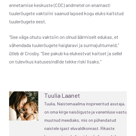
ennetamise keskuste (CDC) andmetel on enamasti
tuulerõugete vaktsiini saanud lapsed kogu eluks kaitstud
tuulerõugete eest.
“See väga ohutu vaktsiin on olnud äärmiselt edukas, et
vähendada tuulerõugete haiglaravi ja surmajuhtumeid,”
ütleb dr Crosby. “See pakub ka elukestvat kaitset ja sellel
on tulevikus katusesindlide tekke riski lisaks.”
Tuulia Laanet
Tuulia, Naistemaailma inspireeritud asutaja,
on oma kirge naisõiguste ja vanemluse vastu
muutnud meediaks, mis on pühendatud
naistele igast eluvaldkonnast. Rikaste