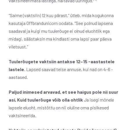
vaktsineerimata lastega, näitavad uuringud.
“Saime (vaktsiin) 12 kuu pärast,” ütleb, mida kogukonna
kasutaja Offbrandunicorn oodata. “See polnud lapsena
saadaval ja kuigi mu tuulerõuge ei olnud eluohtlik ega
midagi, säästaksin ma kindlasti oma lapsi paar päeva
viletsust.”
Tuulerõugete vaktsiin antakse 12–15 -aastastele
lastele.
Lapsed saavad teise annuse, kui nad on 4–6 -
aastased.
Paljud inimesed arvavad, et see haigus pole nii suur
asi,
Kuid tuulerõuge võib olla ohtlik
Ja isegi mõnele
lapsele eluoht, mistõttu on nii oluline oma pisikesed
vaktsineerida.