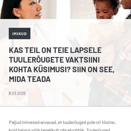
IMIKUD
KAS TEIL ON TEIE LAPSELE
TUULERÕUGETE VAKTSIINI
KOHTA KÜSIMUSI? SIIN ON SEE,
MIDA TEADA
8.03.2025
Paljud inimesed arvavad, et tuulerõuged pole nii tõsine,
kuid haigus võib tegelikult olla eluohtlik. Tuulerõuged