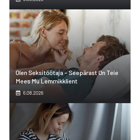
Olen Seksitöötaja – Seepärast On Teie
Mees Mu Lemmikklient
6.08.2026