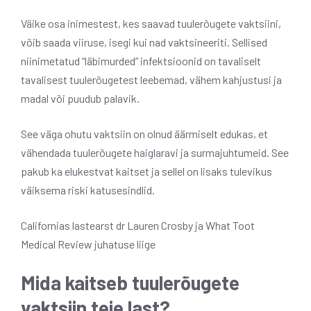
Väike osa inimestest, kes saavad tuulerõugete vaktsiini,
võib saada viiruse, isegi kui nad vaktsineeriti. Sellised
niinimetatud “läbimurded” infektsioonid on tavaliselt
tavalisest tuulerõugetest leebemad, vähem kahjustusi ja
madal või puudub palavik.
See väga ohutu vaktsiin on olnud äärmiselt edukas, et
vähendada tuulerõugete haiglaravi ja surmajuhtumeid. See
pakub ka elukestvat kaitset ja sellel on lisaks tulevikus
väiksema riski katusesindlid.
Californias lastearst dr Lauren Crosby ja What Toot
Medical Review juhatuse liige
Mida kaitseb tuulerõugete
vaktsiin teie last?