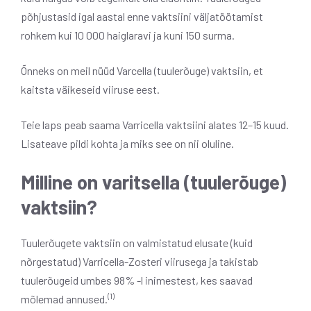
põhjustasid igal aastal enne vaktsiini väljatöötamist
rohkem kui 10 000 haiglaravi ja kuni 150 surma.
Õnneks on meil nüüd Varcella (tuulerõuge) vaktsiin, et
kaitsta väikeseid viiruse eest.
Teie laps peab saama Varricella vaktsiini alates 12–15 kuud.
Lisateave pildi kohta ja miks see on nii oluline.
Milline on varitsella (tuulerõuge)
vaktsiin?
Tuulerõugete vaktsiin on valmistatud elusate (kuid
nõrgestatud) Varricella-Zosteri viirusega ja takistab
tuulerõugeid umbes 98% -l inimestest, kes saavad
(1)
mõlemad annused.