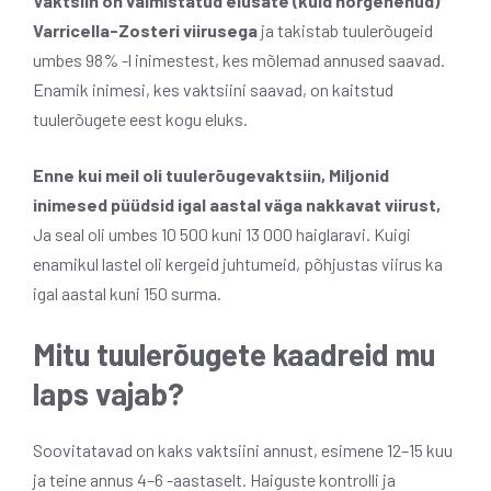
Vaktsiin on valmistatud elusate (kuid nõrgenenud)
Varricella-Zosteri viirusega
ja takistab tuulerõugeid
umbes 98% -l inimestest, kes mõlemad annused saavad.
Enamik inimesi, kes vaktsiini saavad, on kaitstud
tuulerõugete eest kogu eluks.
Enne kui meil oli tuulerõugevaktsiin,
Miljonid
inimesed püüdsid igal aastal väga nakkavat viirust,
Ja seal oli umbes 10 500 kuni 13 000 haiglaravi. Kuigi
enamikul lastel oli kergeid juhtumeid, põhjustas viirus ka
igal aastal kuni 150 surma.
Mitu tuulerõugete kaadreid mu
laps vajab?
Soovitatavad on kaks vaktsiini annust, esimene 12–15 kuu
ja teine ​​annus 4–6 -aastaselt.
Haiguste kontrolli ja