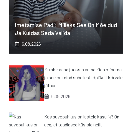
Imetamise Padi: Milleks See On Mõeldud
Ja Kuidas Seda Valida
6.08.2026
Mu abikaasa jooksis au pair’iga minema
ja see on mind suhetest lõplikult kõrvale
jätnud
6.08.2026
Kas suvepuhkus on lastele kasulik? On
aeg, et teadlased küsisid neilt