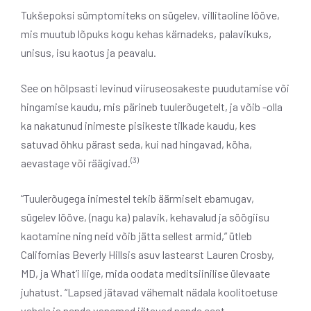
Tukšepoksi sümptomiteks on sügelev, villitaoline lööve,
mis muutub lõpuks kogu kehas kärnadeks, palavikuks,
unisus, isu kaotus ja peavalu.
See on hõlpsasti levinud viiruseosakeste puudutamise või
hingamise kaudu, mis pärineb tuulerõugetelt, ja võib -olla
ka nakatunud inimeste pisikeste tilkade kaudu, kes
satuvad õhku pärast seda, kui nad hingavad, köha,
(3)
aevastage või räägivad.
“Tuulerõugega inimestel tekib äärmiselt ebamugav,
sügelev lööve, (nagu ka) palavik, kehavalud ja söögiisu
kaotamine ning neid võib jätta sellest armid,” ütleb
Californias Beverly Hillsis asuv lastearst Lauren Crosby,
MD, ja What’i liige, mida oodata meditsiinilise ülevaate
juhatust. “Lapsed jätavad vähemalt nädala koolitoetuse
vahele ja nende vanemad jätavad nende eest