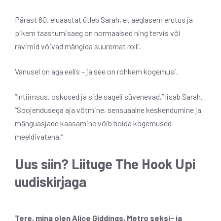
Pärast 60. eluaastat ütleb Sarah, et aeglasem erutus ja
pikem taastumisaeg on normaalsed ning tervis või
ravimid võivad mängida suuremat rolli.
Vanusel on aga eelis – ja see on rohkem kogemusi.
“Intiimsus, oskused ja side sageli süvenevad,” lisab Sarah.
“Soojendusega aja võtmine, sensuaalne keskendumine ja
mänguasjade kaasamine võib hoida kogemused
meeldivatena.”
Uus siin? Liituge The Hook Upi
uudiskirjaga
Tere, mina olen Alice Giddings, Metro seksi- ja