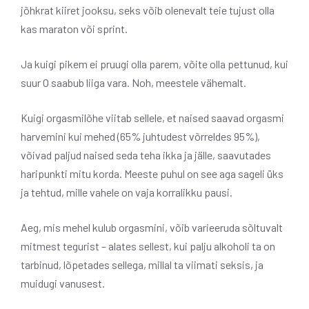
jõhkrat kiiret jooksu, seks võib olenevalt teie tujust olla
kas maraton või sprint.
Ja kuigi pikem ei pruugi olla parem, võite olla pettunud, kui
suur O saabub liiga vara. Noh, meestele vähemalt.
Kuigi orgasmilõhe viitab sellele, et naised saavad orgasmi
harvemini kui mehed (65% juhtudest võrreldes 95%),
võivad paljud naised seda teha ikka ja jälle, saavutades
haripunkti mitu korda. Meeste puhul on see aga sageli üks
ja tehtud, mille vahele on vaja korralikku pausi.
Aeg, mis mehel kulub orgasmini, võib varieeruda sõltuvalt
mitmest tegurist – alates sellest, kui palju alkoholi ta on
tarbinud, lõpetades sellega, millal ta viimati seksis, ja
muidugi vanusest.