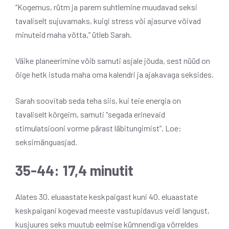
“Kogemus, rütm ja parem suhtlemine muudavad seksi
tavaliselt sujuvamaks, kuigi stress või ajasurve võivad
minuteid maha võtta,” ütleb Sarah.
Väike planeerimine võib samuti asjale jõuda, sest nüüd on
õige hetk istuda maha oma kalendri ja ajakavaga seksides.
Sarah soovitab seda teha siis, kui teie energia on
tavaliselt kõrgeim, samuti “segada erinevaid
stimulatsiooni vorme pärast läbitungimist”. Loe:
seksimänguasjad.
35-44: 17,4 minutit
Alates 30. eluaastate keskpaigast kuni 40. eluaastate
keskpaigani kogevad meeste vastupidavus veidi langust,
kusjuures seks muutub eelmise kümnendiga võrreldes