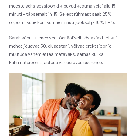
meeste seksisessioonid kipuvad kestma veidi alla 15
minuti – täpsemalt 14.15. Sellest rühmast saab 25%
orgasmi kuue kuni kümne minuti jooksul ja 18% 11–15.
Sarah sõnul tuleneb see tõenäoliselt tõsiasjast, et kui
mehed jõuavad 50. eluaastani, võivad erektsioonid
muutuda vähem etteaimatavaks, samas kui ka
kulminatsiooni ajastuse varieeruvus suureneb.