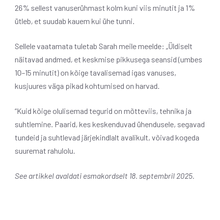
26% sellest vanuserühmast kolm kuni viis minutit ja 1%
ütleb, et suudab kauem kui ühe tunni.
Sellele vaatamata tuletab Sarah meile meelde: „Üldiselt
näitavad andmed, et keskmise pikkusega seansid (umbes
10–15 minutit) on kõige tavalisemad igas vanuses,
kusjuures väga pikad kohtumised on harvad.
“Kuid kõige olulisemad tegurid on mõtteviis, tehnika ja
suhtlemine. Paarid, kes keskenduvad ühendusele, segavad
tundeid ja suhtlevad järjekindlalt avalikult, võivad kogeda
suuremat rahulolu.
See artikkel avaldati esmakordselt 18. septembril 2025.