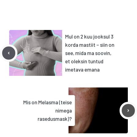
Mul on 2 kuu jooksul 3
korda mastiit – siin on
see, mida ma soovin,
et oleksin tuntud
imetava emana
Mis on Melasma (teise
nimega
rasedusmask)?