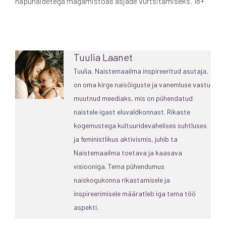
näpunäidetega magamistoas asjade vürtsitamiseks. 18+
Tuulia Laanet
Tuulia, Naistemaailma inspireeritud asutaja,
on oma kirge naisõiguste ja vanemluse vastu
muutnud meediaks, mis on pühendatud
naistele igast eluvaldkonnast. Rikaste
kogemustega kultuuridevahelises suhtluses
ja feministlikus aktivismis, juhib ta
Naistemaailma toetava ja kaasava
visiooniga. Tema pühendumus
naiskogukonna rikastamisele ja
inspireerimisele määratleb iga tema töö
aspekti.