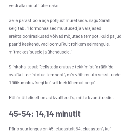
veidi alla minuti lühemaks.
Selle pärast pole aga põhjust muretseda, nagu Sarah
selgitab: “Hormonaalsed muutused ja varajased
erektsiooniraskused võivad mõjutada tempot, kuid paljud
paarid keskenduvad loomulikult rohkem eelmängule,
mitmekesisusele ja ühendusele.”
Siinkohal tasub “eelistada erutuse tekkimist ja rääkida
avalikult eelistatud tempost”, mis võib muuta seksi tunde
“täilikumaks, isegi kui kell loeb lühemat aega”.
Põhimõtteliselt on asi kvaliteedis, mitte kvantiteedis.
45-54: 14,14 minutit
Päris suur langus on 45. eluaastalt 54. eluaastani, kui