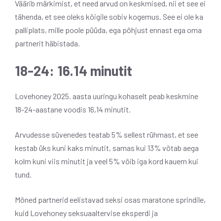
Väärib märkimist, et need arvud on keskmised, nii et see ei
tähenda, et see oleks kõigile sobiv kogemus. See ei ole ka
palliplats, mille poole püüda, ega põhjust ennast ega oma
partnerit häbistada.
18-24: 16.14 minutit
Lovehoney 2025. aasta uuringu kohaselt peab keskmine
18-24-aastane voodis 16,14 minutit.
Arvudesse süvenedes teatab 5% sellest rühmast, et see
kestab üks kuni kaks minutit, samas kui 13% võtab aega
kolm kuni viis minutit ja veel 5% võib iga kord kauem kui
tund.
Mõned partnerid eelistavad seksi osas maratone sprindile,
kuid Lovehoney seksuaaltervise eksperdi ja