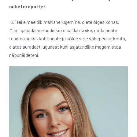
suhetereporter.
Kui teile meeldib mahlane lugemine, olete õiges kohas.
Minu iganädalane uudiskiri sisaldab kõike, mida peate
teadma seksi, kohtingute ja kõige selle vahepealse kohta,
alates auradest lugudest kuni asjatundlike magamistoa
näpunäideteni.