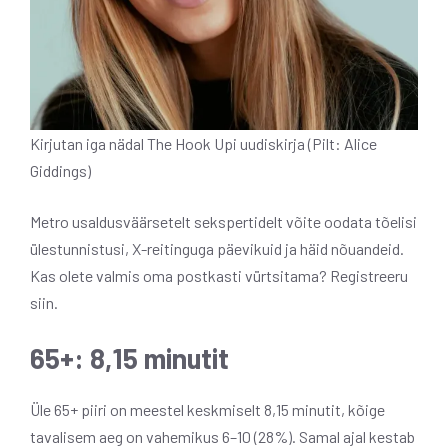
Kirjutan iga nädal The Hook Upi uudiskirja (Pilt: Alice
Giddings)
Metro usaldusväärsetelt sekspertidelt võite oodata tõelisi
ülestunnistusi, X-reitinguga päevikuid ja häid nõuandeid.
Kas olete valmis oma postkasti vürtsitama? Registreeru
siin.
65+: 8,15 minutit
Üle 65+ piiri on meestel keskmiselt 8,15 minutit, kõige
tavalisem aeg on vahemikus 6–10 (28%). Samal ajal kestab