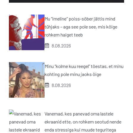
Mu “imeline” poiss-sõber jättis mind
tühjaks – aga see pole see, mis kõige
rohkem haiget teeb
8.08.2026
Minu “kolme kuu reegel” tõestas, et minu
kohting pole minu jaoks õige
8.08.2026
Vanemad, kes panevad oma lastele
ekraanid ette, on rohkem seotud nende
enda stressiga kui muude teguritega