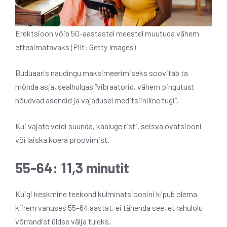
Erektsioon võib 50-aastastel meestel muutuda vähem
etteaimatavaks (Pilt: Getty Images)
Buduaaris naudingu maksimeerimiseks soovitab ta
mõnda asja, sealhulgas “vibraatorid, vähem pingutust
nõudvad asendid ja vajadusel meditsiiniline tugi”.
Kui vajate veidi suunda, kaaluge risti, seisva ovatsiooni
või laiska koera proovimist.
55-64: 11,3 minutit
Kuigi keskmine teekond kulminatsioonini kipub olema
kiirem vanuses 55–64 aastat, ei tähenda see, et rahulolu
võrrandist üldse välja tuleks.