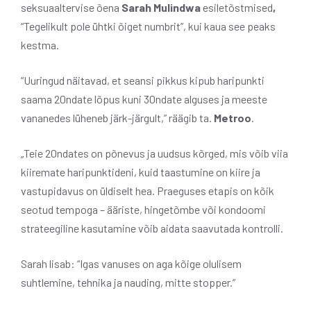
seksuaaltervise õena
Sarah Mulindwa
esiletõstmised
,
“Tegelikult pole ühtki õiget numbrit”, kui kaua see peaks
kestma.
“Uuringud näitavad, et seansi pikkus kipub haripunkti
saama 20ndate lõpus kuni 30ndate alguses ja meeste
vananedes lüheneb järk-järgult,” räägib ta.
Metroo
.
„Teie 20ndates on põnevus ja uudsus kõrged, mis võib viia
kiiremate haripunktideni, kuid taastumine on kiire ja
vastupidavus on üldiselt hea. Praeguses etapis on kõik
seotud tempoga – ääriste, hingetõmbe või kondoomi
strateegiline kasutamine võib aidata saavutada kontrolli.
Sarah lisab: “Igas vanuses on aga kõige olulisem
suhtlemine, tehnika ja nauding, mitte stopper.”