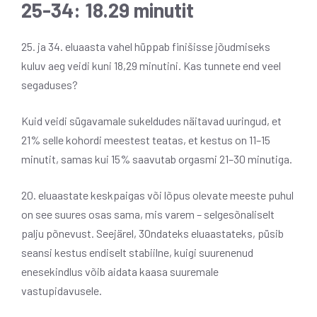
25-34: 18.29 minutit
25. ja 34. eluaasta vahel hüppab finišisse jõudmiseks
kuluv aeg veidi kuni 18,29 minutini. Kas tunnete end veel
segaduses?
Kuid veidi sügavamale sukeldudes näitavad uuringud, et
21% selle kohordi meestest teatas, et kestus on 11–15
minutit, samas kui 15% saavutab orgasmi 21–30 minutiga.
20. eluaastate keskpaigas või lõpus olevate meeste puhul
on see suures osas sama, mis varem – selgesõnaliselt
palju põnevust. Seejärel, 30ndateks eluaastateks, püsib
seansi kestus endiselt stabiilne, kuigi suurenenud
enesekindlus võib aidata kaasa suuremale
vastupidavusele.