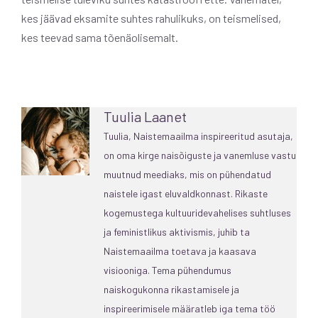
kes jäävad eksamite suhtes rahulikuks, on teismelised,
kes teevad sama tõenäolisemalt.
Tuulia Laanet
Tuulia, Naistemaailma inspireeritud asutaja,
on oma kirge naisõiguste ja vanemluse vastu
muutnud meediaks, mis on pühendatud
naistele igast eluvaldkonnast. Rikaste
kogemustega kultuuridevahelises suhtluses
ja feministlikus aktivismis, juhib ta
Naistemaailma toetava ja kaasava
visiooniga. Tema pühendumus
naiskogukonna rikastamisele ja
inspireerimisele määratleb iga tema töö