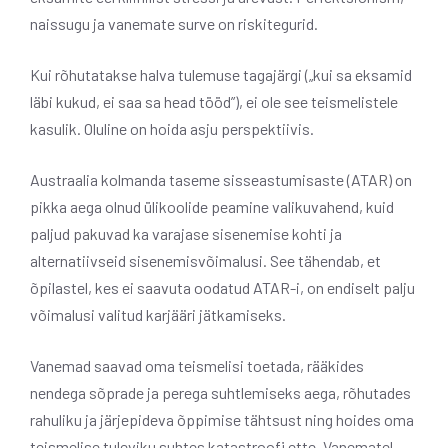
naissugu ja vanemate surve on riskitegurid.
Kui rõhutatakse halva tulemuse tagajärgi („kui sa eksamid
läbi kukud, ei saa sa head tööd”), ei ole see teismelistele
kasulik. Oluline on hoida asju perspektiivis.
Austraalia kolmanda taseme sisseastumisaste (ATAR) on
pikka aega olnud ülikoolide peamine valikuvahend, kuid
paljud pakuvad ka varajase sisenemise kohti ja
alternatiivseid sisenemisvõimalusi. See tähendab, et
õpilastel, kes ei saavuta oodatud ATAR-i, on endiselt palju
võimalusi valitud karjääri jätkamiseks.
Vanemad saavad oma teismelisi toetada, rääkides
nendega sõprade ja perega suhtlemiseks aega, rõhutades
rahuliku ja järjepideva õppimise tähtsust ning hoides oma
teismelise tuleviku suhtes katastroofi ette. Vanematel,