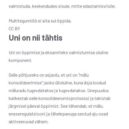
valmistuda, keskendudes sisule, mitte edastamisviisile.
Multitegumtöö ei aita sul õppida.
CC BY
Uni on nii tähtis
Uni on õppimise ja eksamiteks valmistumise oluline
komponent.
Selle põhjuseks on asjaolu, et uni on “mälu
konsolideerimise” jaoks ülioluline, kuna äsja loodud
mäluradu tugevdatakse ja tugevdatakse. Unepuudus
katkestab selle konsolideerumisprotsessi ja takistab
järgmisel päeval õppimist. See tähendab, et mälu,
eneseregulatsiooni ja tähelepanuga seotud aju osad
aktiveeruvad vähem.