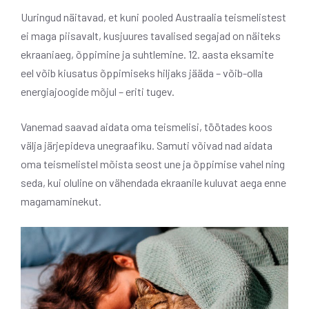
Uuringud näitavad, et kuni pooled Austraalia teismelistest
ei maga piisavalt, kusjuures tavalised segajad on näiteks
ekraaniaeg, õppimine ja suhtlemine. 12. aasta eksamite
eel võib kiusatus õppimiseks hiljaks jääda – võib-olla
energiajoogide mõjul – eriti tugev.
Vanemad saavad aidata oma teismelisi, töötades koos
välja järjepideva unegraafiku. Samuti võivad nad aidata
oma teismelistel mõista seost une ja õppimise vahel ning
seda, kui oluline on vähendada ekraanile kuluvat aega enne
magamaminekut.