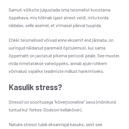
Samuti võiksite julgustada oma teismelist koostama
õppekava, mis hõlmab igast ainest veidi, mitu korda
nädalas, selle asemel, et viimasel päeval tuupida.
Ehkki teismelised võivad enne eksamit end jännata, on
uuringud näidanud paremaid õpitulemusi, kui sama
õppemaht on jaotatud pikema perioodi peale. See muster,
mida nimetatakse vaheõppeks, annab ajule rohkem
võimalusi vajalike teadmiste mälust hankimiseks.
Kasulik stress?
Stressil on sooritusega “kõverjooneline” seos (mõnikord
tuntud kui Yerkes-Dodsoni kellakõver).
Natuke stressi tuleb eksamiajal kasuks, sest see