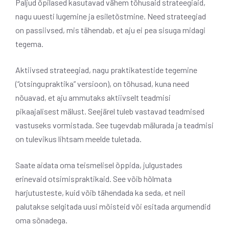
Paljud õpilased kasutavad vähem tõhusaid strateegiaid,
nagu uuesti lugemine ja esiletõstmine. Need strateegiad
on passiivsed, mis tähendab, et aju ei pea sisuga midagi
tegema.
Aktiivsed strateegiad, nagu praktikatestide tegemine
(“otsingupraktika” versioon), on tõhusad, kuna need
nõuavad, et aju ammutaks aktiivselt teadmisi
pikaajalisest mälust. Seejärel tuleb vastavad teadmised
vastuseks vormistada. See tugevdab mälurada ja teadmisi
on tulevikus lihtsam meelde tuletada.
Saate aidata oma teismelisel õppida, julgustades
erinevaid otsimispraktikaid. See võib hõlmata
harjutusteste, kuid võib tähendada ka seda, et neil
palutakse selgitada uusi mõisteid või esitada argumendid
oma sõnadega.