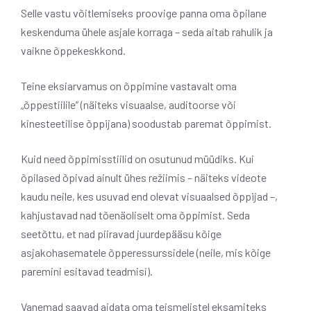
Selle vastu võitlemiseks proovige panna oma õpilane
keskenduma ühele asjale korraga – seda aitab rahulik ja
vaikne õppekeskkond.
Teine eksiarvamus on õppimine vastavalt oma
„õppestiilile” (näiteks visuaalse, auditoorse või
kinesteetilise õppijana) soodustab paremat õppimist.
Kuid need õppimisstiilid on osutunud müüdiks. Kui
õpilased õpivad ainult ühes režiimis – näiteks videote
kaudu neile, kes usuvad end olevat visuaalsed õppijad –,
kahjustavad nad tõenäoliselt oma õppimist. Seda
seetõttu, et nad piiravad juurdepääsu kõige
asjakohasematele õpperessurssidele (neile, mis kõige
paremini esitavad teadmisi).
Vanemad saavad aidata oma teismelistel eksamiteks