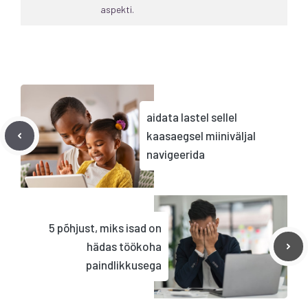
aspekti.
aidata lastel sellel
kaasaegsel miiniväljal
navigeerida
5 põhjust, miks isad on
hädas töökoha
paindlikkusega