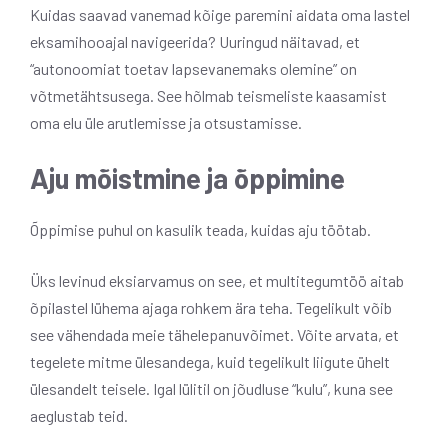
Kuidas saavad vanemad kõige paremini aidata oma lastel
eksamihooajal navigeerida? Uuringud näitavad, et
“autonoomiat toetav lapsevanemaks olemine” on
võtmetähtsusega. See hõlmab teismeliste kaasamist
oma elu üle arutlemisse ja otsustamisse.
Aju mõistmine ja õppimine
Õppimise puhul on kasulik teada, kuidas aju töötab.
Üks levinud eksiarvamus on see, et multitegumtöö aitab
õpilastel lühema ajaga rohkem ära teha. Tegelikult võib
see vähendada meie tähelepanuvõimet. Võite arvata, et
tegelete mitme ülesandega, kuid tegelikult liigute ühelt
ülesandelt teisele. Igal lülitil on jõudluse “kulu”, kuna see
aeglustab teid.