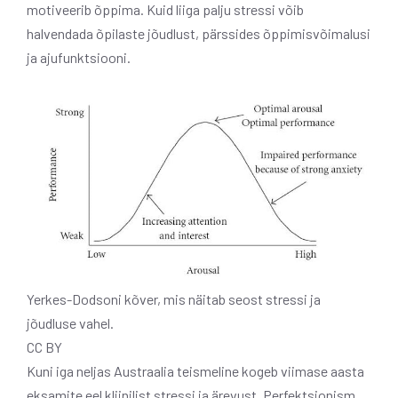
motiveerib õppima. Kuid liiga palju stressi võib
halvendada õpilaste jõudlust, pärssides õppimisvõimalusi
ja ajufunktsiooni.
Yerkes-Dodsoni kõver, mis näitab seost stressi ja
jõudluse vahel.
CC BY
Kuni iga neljas Austraalia teismeline kogeb viimase aasta
eksamite eel kliinilist stressi ja ärevust. Perfektsionism,