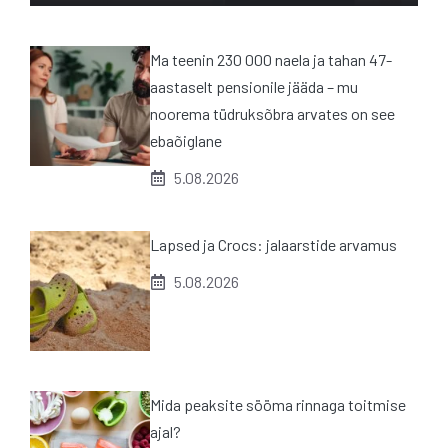
Ma teenin 230 000 naela ja tahan 47-
aastaselt pensionile jääda – mu
noorema tüdruksõbra arvates on see
ebaõiglane
5.08.2026
Lapsed ja Crocs: jalaarstide arvamus
5.08.2026
Mida peaksite sööma rinnaga toitmise
ajal?