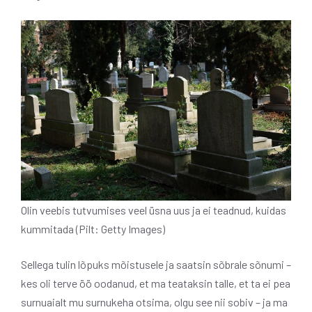
Olin veebis tutvumises veel üsna uus ja ei teadnud, kuidas
kummitada (Pilt: Getty Images)
Sellega tulin lõpuks mõistusele ja saatsin sõbrale sõnumi –
kes oli terve öö oodanud, et ma teataksin talle, et ta ei pea
surnuaialt mu surnukeha otsima, olgu see nii sobiv – ja ma