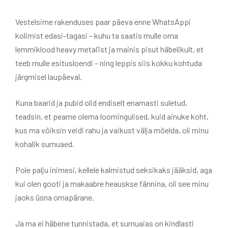
Vestelsime rakenduses paar päeva enne WhatsAppi
kolimist edasi-tagasi – kuhu ta saatis mulle oma
lemmiklood heavy metal’ist ja mainis pisut häbelikult, et
teeb mulle esitusloendi – ning leppis siis kokku kohtuda
järgmisel laupäeval.
Kuna baarid ja pubid olid endiselt enamasti suletud,
teadsin, et peame olema loomingulised, kuid ainuke koht,
kus ma võiksin veidi rahu ja vaikust välja mõelda, oli minu
kohalik surnuaed.
Pole palju inimesi, kellele kalmistud seksikaks jääksid, aga
kui olen gooti ja makaabre heauskse fännina, oli see minu
jaoks üsna omapärane.
Ja ma ei häbene tunnistada, et surnuaias on kindlasti