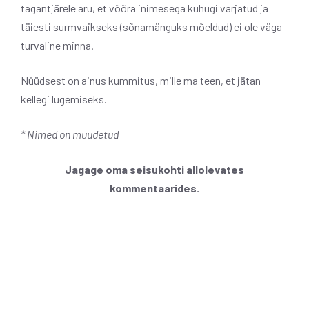
tagantjärele aru, et võõra inimesega kuhugi varjatud ja
täiesti surmvaikseks (sõnamänguks mõeldud) ei ole väga
turvaline minna.
Nüüdsest on ainus kummitus, mille ma teen, et jätan
kellegi lugemiseks.
* Nimed on muudetud
Jagage oma seisukohti allolevates
kommentaarides.