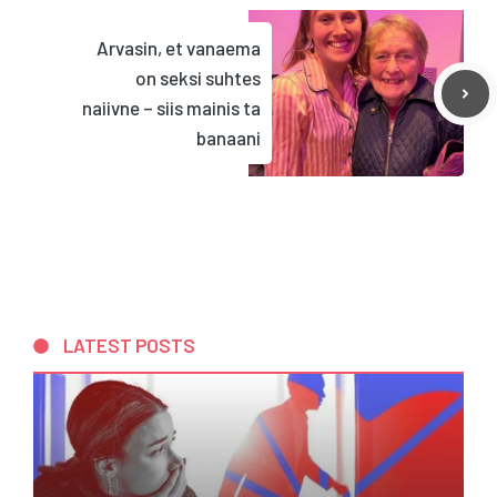
Arvasin, et vanaema
on seksi suhtes
naiivne – siis mainis ta
banaani
LATEST POSTS