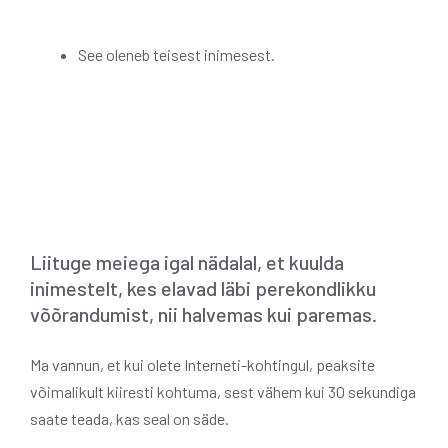
See oleneb teisest inimesest.
Liituge meiega igal nädalal, et kuulda
inimestelt, kes elavad läbi perekondlikku
võõrandumist, nii halvemas kui paremas.
Ma vannun, et kui olete Interneti-kohtingul, peaksite
võimalikult kiiresti kohtuma, sest vähem kui 30 sekundiga
saate teada, kas seal on säde.