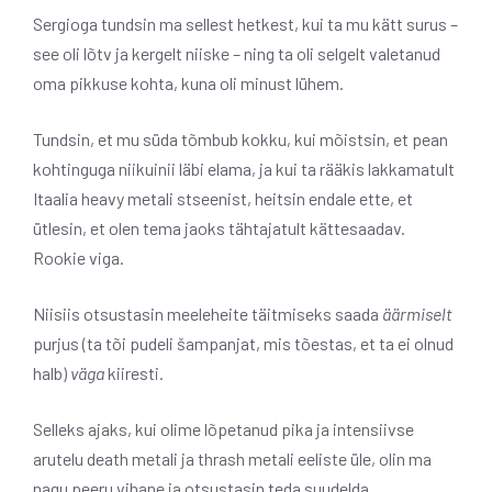
Sergioga tundsin ma sellest hetkest, kui ta mu kätt surus –
see oli lõtv ja kergelt niiske – ning ta oli selgelt valetanud
oma pikkuse kohta, kuna oli minust lühem.
Tundsin, et mu süda tõmbub kokku, kui mõistsin, et pean
kohtinguga niikuinii läbi elama, ja kui ta rääkis lakkamatult
Itaalia heavy metali stseenist, heitsin endale ette, et
ütlesin, et olen tema jaoks tähtajatult kättesaadav.
Rookie viga.
Niisiis otsustasin meeleheite täitmiseks saada
äärmiselt
purjus (ta tõi pudeli šampanjat, mis tõestas, et ta ei olnud
halb)
väga
kiiresti.
Selleks ajaks, kui olime lõpetanud pika ja intensiivse
arutelu death metali ja thrash metali eeliste üle, olin ma
nagu peeru vihane ja otsustasin teda suudelda.