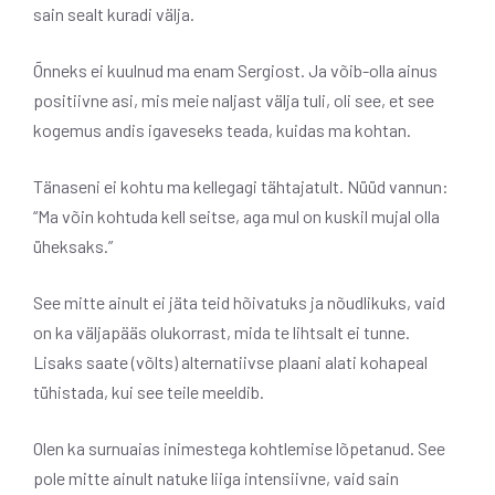
sain sealt kuradi välja.
Õnneks ei kuulnud ma enam Sergiost. Ja võib-olla ainus
positiivne asi, mis meie naljast välja tuli, oli see, et see
kogemus andis igaveseks teada, kuidas ma kohtan.
Tänaseni ei kohtu ma kellegagi tähtajatult. Nüüd vannun:
“Ma võin kohtuda kell seitse, aga mul on kuskil mujal olla
üheksaks.”
See mitte ainult ei jäta teid hõivatuks ja nõudlikuks, vaid
on ka väljapääs olukorrast, mida te lihtsalt ei tunne.
Lisaks saate (võlts) alternatiivse plaani alati kohapeal
tühistada, kui see teile meeldib.
Olen ka surnuaias inimestega kohtlemise lõpetanud. See
pole mitte ainult natuke liiga intensiivne, vaid sain