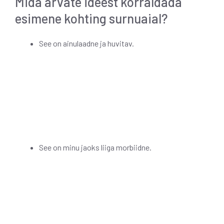
Mida arvate ideest korraldada
esimene kohting surnuaial?
See on ainulaadne ja huvitav.
See on minu jaoks liiga morbiidne.