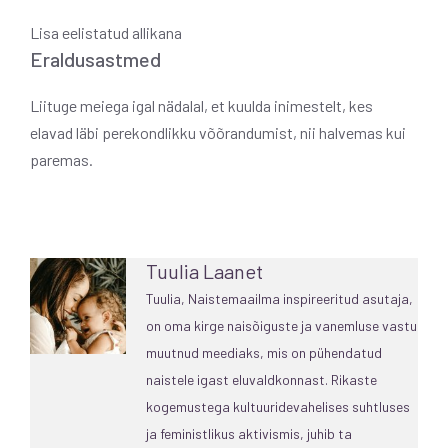
Lisa eelistatud allikana
Eraldusastmed
Liituge meiega igal nädalal, et kuulda inimestelt, kes
elavad läbi perekondlikku võõrandumist, nii halvemas kui
paremas.
Tuulia Laanet
Tuulia, Naistemaailma inspireeritud asutaja,
on oma kirge naisõiguste ja vanemluse vastu
muutnud meediaks, mis on pühendatud
naistele igast eluvaldkonnast. Rikaste
kogemustega kultuuridevahelises suhtluses
ja feministlikus aktivismis, juhib ta