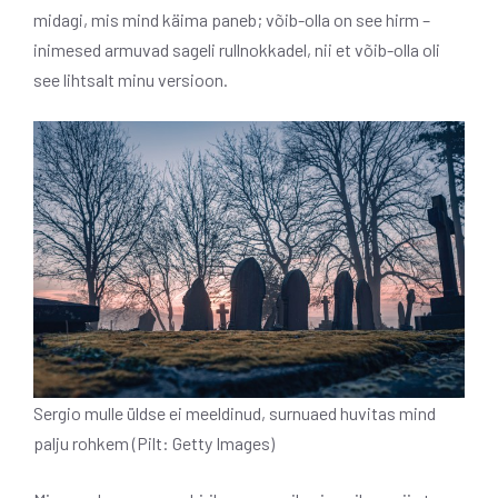
midagi, mis mind käima paneb; võib-olla on see hirm –
inimesed armuvad sageli rullnokkadel, nii et võib-olla oli
see lihtsalt minu versioon.
Sergio mulle üldse ei meeldinud, surnuaed huvitas mind
palju rohkem (Pilt: Getty Images)