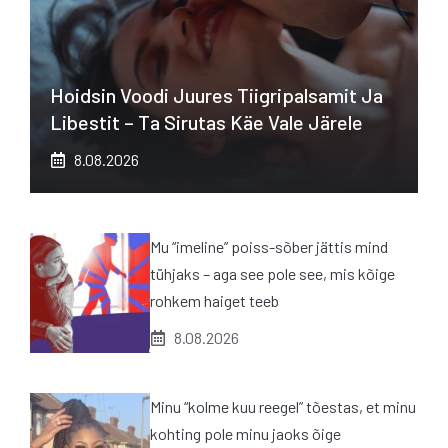
Hoidsin Voodi Juures Tiigripalsamit Ja
Libestit – Ta Sirutas Käe Vale Järele
8.08.2026
Mu “imeline” poiss-sõber jättis mind
tühjaks – aga see pole see, mis kõige
rohkem haiget teeb
8.08.2026
Minu “kolme kuu reegel” tõestas, et minu
kohting pole minu jaoks õige