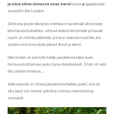
ja mina olime inimeste seas merel
sisse
a
igapäevane
sissesõit
Ida-London.
Sihtkoha poole rännates imetlesin ma eemalt üksteisele
lehvitavaid kohalikke, võõrad andsid üksteisele piisavalt
ruumi, et mööda pääseda, ja ma ei saanud muud üle, kui
tundsin end oma olude pärast ärevil ja elevil.
Olen kindel, et see kõik kõlab pandeemia käes õues
toimuva kohtamise jaoks üsna standardselt. Siiski oli vaid
üks oluline erinevus…
Selle asemel, et minna jalutama kohalikku parki, mis oli
täis lapsi või inimesi piknikul, toimus meie kohting
surnuaial.