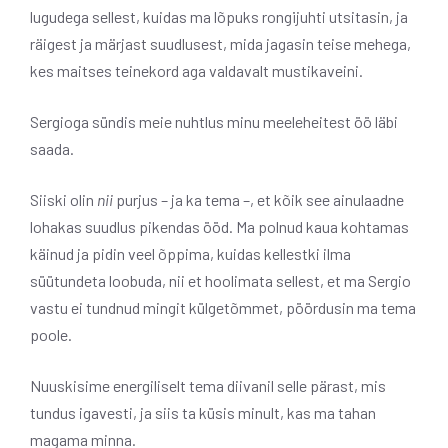
lugudega sellest, kuidas ma lõpuks rongijuhti utsitasin, ja
räigest ja märjast suudlusest, mida jagasin teise mehega,
kes maitses teinekord aga valdavalt mustikaveini.
Sergioga sündis meie nuhtlus minu meeleheitest öö läbi
saada.
Siiski olin
nii
purjus – ja ka tema –, et kõik see ainulaadne
lohakas suudlus pikendas ööd. Ma polnud kaua kohtamas
käinud ja pidin veel õppima, kuidas kellestki ilma
süütundeta loobuda, nii et hoolimata sellest, et ma Sergio
vastu ei tundnud mingit külgetõmmet, pöördusin ma tema
poole.
Nuuskisime energiliselt tema diivanil selle pärast, mis
tundus igavesti, ja siis ta küsis minult, kas ma tahan
magama minna.