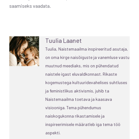
saamiseks vaadata.
Tuulia Laanet
Tuulia, Naistemaailma inspireeritud asutaja,
on oma kirge naisõiguste ja vanemluse vastu
muutnud meediaks, mis on pühendatud
naistele igast eluvaldkonnast. Rikaste
kogemustega kultuuridevahelises suhtluses
ja feministlikus aktivismis, juhib ta
Naistemaailma toetava ja kaasava
visiooniga. Tema pühendumus
naiskogukonna rikastamisele ja
inspireerimisele määratleb iga tema töö
aspekti.