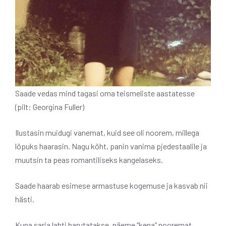
Saade vedas mind tagasi oma teismeliste aastatesse
(pilt: Georgina Fuller)
Ilustasin muidugi vanemat, kuid see oli noorem, millega
lõpuks haarasin. Nagu kõht, panin vanima pjedestaalile ja
muutsin ta peas romantiliseks kangelaseks.
Saade haarab esimese armastuse kogemuse ja kasvab nii
hästi.
Kuna sarja lahti harutatakse, näeme “kena” nooremat