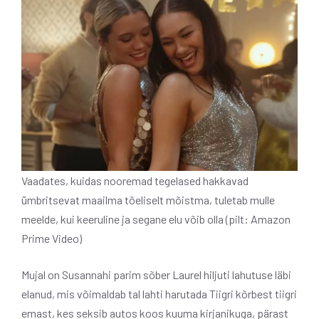
Vaadates, kuidas nooremad tegelased hakkavad
ümbritsevat maailma tõeliselt mõistma, tuletab mulle
meelde, kui keeruline ja segane elu võib olla (pilt: Amazon
Prime Video)
Mujal on Susannahi parim sõber Laurel hiljuti lahutuse läbi
elanud, mis võimaldab tal lahti harutada Tiigri kõrbest tiigri
emast, kes seksib autos koos kuuma kirjanikuga, pärast