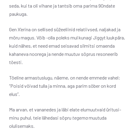
seda, kui ta oli vihane ja tantsib oma parima 90ndate
paukuga.
Gen X’erina on sellised süžeeliinid relatiivsed, naljakad ja
mõru magus. Võib -olla poleks mul kunagi Jiggyt luukpära,
kuid nähes, et need emad seisavad silmitsi omaenda
kahaneva noorega ja nende muutuv sõprus resoneerib
tõesti.
Tõeline armastuslugu, näeme, on nende emmede vahel:
“Poisid võivad tulla ja minna, aga parim sõber on kord
elus”.
Ma arvan, et vananedes ja läbi elate elumuutvaid üritusi-
minu puhul, teie lähedasi sõpru
tegema
muutuda
olulisemaks.