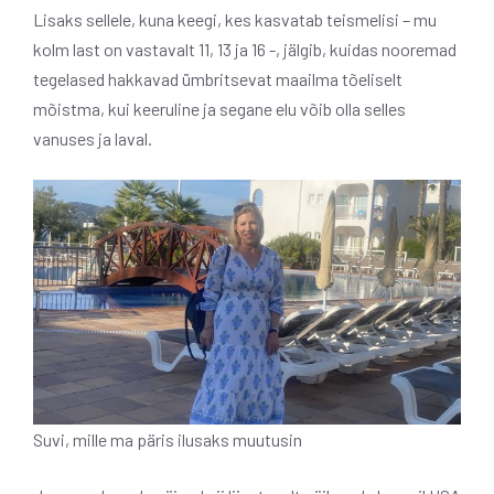
Lisaks sellele, kuna keegi, kes kasvatab teismelisi – mu
kolm last on vastavalt 11, 13 ja 16 -, jälgib, kuidas nooremad
tegelased hakkavad ümbritsevat maailma tõeliselt
mõistma, kui keeruline ja segane elu võib olla selles
vanuses ja laval.
Suvi, mille ma päris ilusaks muutusin