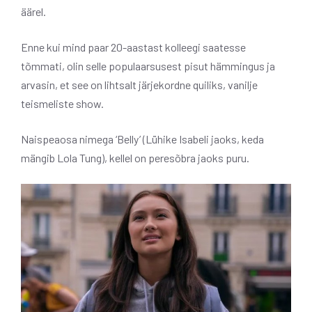
äärel.
Enne kui mind paar 20-aastast kolleegi saatesse
tõmmati, olin selle populaarsusest pisut hämmingus ja
arvasin, et see on lihtsalt järjekordne quiliks, vanilje
teismeliste show.
Naispeaosa nimega ‘Belly’ (Lühike Isabeli jaoks, keda
mängib Lola Tung), kellel on peresõbra jaoks puru.