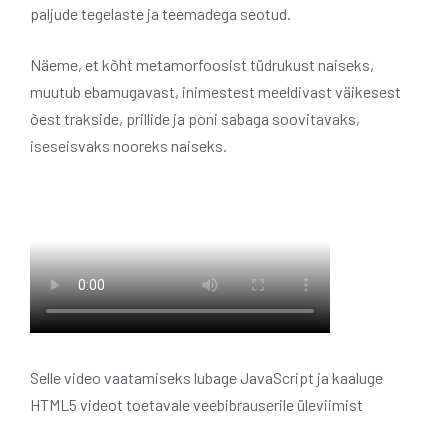
paljude tegelaste ja teemadega seotud.
Näeme, et kõht metamorfoosist tüdrukust naiseks,
muutub ebamugavast, inimestest meeldivast väikesest
õest trakside, prillide ja poni sabaga soovitavaks,
iseseisvaks nooreks naiseks.
Selle video vaatamiseks lubage JavaScript ja kaaluge
HTML5 videot toetavale veebibrauserile üleviimist