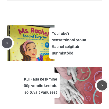
YouTube’i
sensatsiooni proua
Rachel selgitab
uurimistööd
Kui kaua keskmine
tüüp voodis kestab,
sõltuvalt vanusest