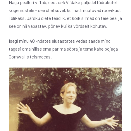
Nagu pealkiri viitab, see
teeb
Viidake paljudel tüdrukutel
kogemustele – see ühel suvel, kui nad muutuvad röövikust
liblikaks. Järsku olete teadlik, et kõik silmad on teie peal ja
see on nii vabastav, põnev kui ka võrdselt kohutav.
Isegi minu 40 -ndates eluaastates vedas saade mind
tagasi oma hilise ema parima sõbra ja tema kahe pojaga
Cornwallis teismeeas.