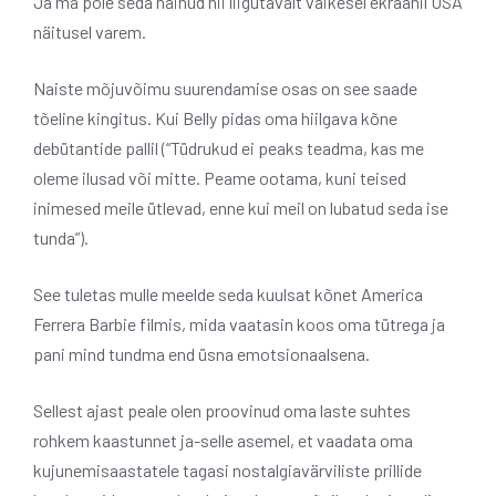
Ja ma pole seda näinud nii liigutavalt väikesel ekraanil USA
näitusel varem.
Naiste mõjuvõimu suurendamise osas on see saade
tõeline kingitus. Kui Belly pidas oma hiilgava kõne
debütantide pallil (“Tüdrukud ei peaks teadma, kas me
oleme ilusad või mitte. Peame ootama, kuni teised
inimesed meile ütlevad, enne kui meil on lubatud seda ise
tunda”).
See tuletas mulle meelde seda kuulsat kõnet America
Ferrera Barbie filmis, mida vaatasin koos oma tütrega ja
pani mind tundma end üsna emotsionaalsena.
Sellest ajast peale olen proovinud oma laste suhtes
rohkem kaastunnet ja-selle asemel, et vaadata oma
kujunemisaastatele tagasi nostalgiavärviliste prillide