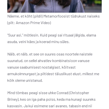
Näeme, et kõht (pildil) Metamorfoosist tüdrukust naiseks
(pilt: Amazon Prime Video)
“Suur asi,” mõtlesin. Kuid peagi sai rituaal jälgida, elama
asuda, veini käes ja koerad minu süles.
Näib, et näib, et see on suures osas noortele naistele
suunatud, on sellel ahvatlev kombinatsioon vanuse
vanuse saabumisest nostalgiast, köitvast
armukolmnurgast ja piltidest täiuslikust elust, millest me
kõik oleme unistanud.
Mind tõmbas peagi sisse uhke Conrad (Christopher
Briney), kes on iga paha poiss, keda ma kunagi suureks
kasvasin. Ja kui esimene sari avanes, tabasin end nii