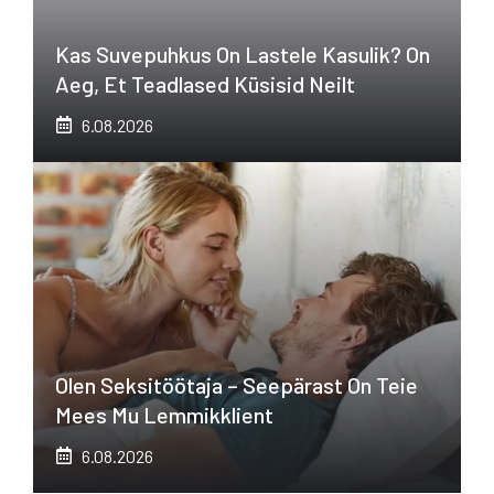
Kas Suvepuhkus On Lastele Kasulik? On
Aeg, Et Teadlased Küsisid Neilt
6.08.2026
Olen Seksitöötaja – Seepärast On Teie
Mees Mu Lemmikklient
6.08.2026