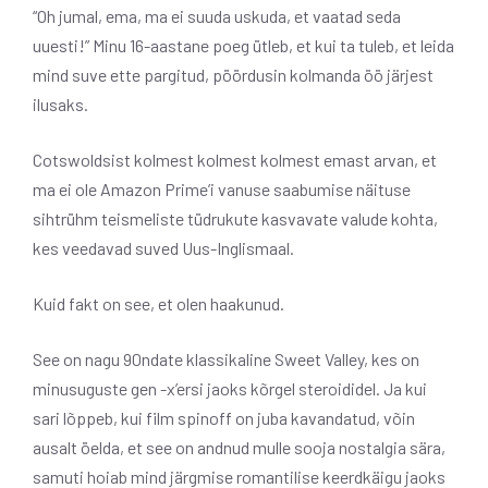
“Oh jumal, ema, ma ei suuda uskuda, et vaatad seda
uuesti!” Minu 16-aastane poeg ütleb, et kui ta tuleb, et leida
mind suve ette pargitud, pöördusin kolmanda öö järjest
ilusaks.
Cotswoldsist kolmest kolmest kolmest emast arvan, et
ma ei ole Amazon Prime’i vanuse saabumise näituse
sihtrühm teismeliste tüdrukute kasvavate valude kohta,
kes veedavad suved Uus-Inglismaal.
Kuid fakt on see, et olen haakunud.
See on nagu 90ndate klassikaline Sweet Valley, kes on
minusuguste gen -x’ersi jaoks kõrgel steroididel. Ja kui
sari lõppeb, kui film spinoff on juba kavandatud, võin
ausalt öelda, et see on andnud mulle sooja nostalgia sära,
samuti hoiab mind järgmise romantilise keerdkäigu jaoks