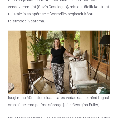
venda Jeremijat (Gavin Casalegno), mis on täielik kontrast
tujukale ja salapärasele Conradile, aeglaselt kõhtu
teistmoodi vaatama.
Isegi minu 40ndates eluaastates vedas saade mind tagasi
oma hilise ema parima sõbraga (pilt: Georgina Fuller)
Me jätame mõtlema, kas tal on tema vastu tõelised tunded