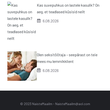
Kas suvepuhkus on lastele kasulik? On
aeg, et teadlased küsisid neilt
6.08.2026
Olen seksitöötaja – seepärast on teie
mees mu lemmikklient
6.08.2026
© 2023 NaisteMaailm -
NaisteMaailm@aol.com