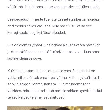
või üritab lihtsalt oma suure venna peale seda üles saada.
See segadus inimeste tõeliste tunnete ümber on muidugi
eriti mõnus selles vanuses, kuid ma ei usu, et ka see
kunagi kaob, isegi kui jõuate keskel.
Siis on olemas „emad”, kes näivad alguses etteaimatavad
ja stereotüüpsed: kodutöötajad, kes soovivad luua oma
lastele ideaalse suve.
Kuid peagi saame teada, et poiste emal Susannahil on
vähk, mille ta üritab oma lapsi võimalikult palju kaitsta. Ta
soovib selgelt Conradi kaitsta, kuid me näeme teda
vaikides, mis annab sellele draamale rohkem gravitasid kui
teised kerged teismelised näitused.