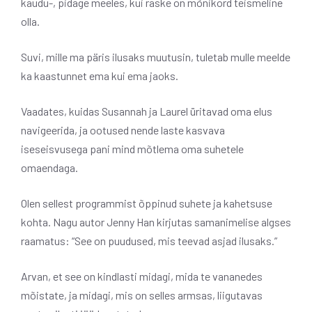
kaudu-, pidage meeles, kui raske on mõnikord teismeline
olla.
Suvi, mille ma päris ilusaks muutusin, tuletab mulle meelde
ka kaastunnet ema kui ema jaoks.
Vaadates, kuidas Susannah ja Laurel üritavad oma elus
navigeerida, ja ootused nende laste kasvava
iseseisvusega pani mind mõtlema oma suhetele
omaendaga.
Olen sellest programmist õppinud suhete ja kahetsuse
kohta. Nagu autor Jenny Han kirjutas samanimelise algses
raamatus: “See on puudused, mis teevad asjad ilusaks.”
Arvan, et see on kindlasti midagi, mida te vananedes
mõistate, ja midagi, mis on selles armsas, liigutavas