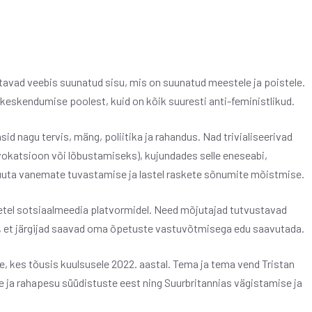
tavad veebis suunatud sisu, mis on suunatud meestele ja poistele.
eskendumise poolest, kuid on kõik suuresti anti-feministlikud.
d nagu tervis, mäng, poliitika ja rahandus. Nad trivialiseerivad
vokatsioon või lõbustamiseks), kujundades selle eneseabi,
uuta vanemate tuvastamise ja lastel raskete sõnumite mõistmise.
tel sotsiaalmeedia platvormidel. Need mõjutajad tutvustavad
ni, et järgijad saavad oma õpetuste vastuvõtmisega edu saavutada.
 kes tõusis kuulsusele 2022. aastal. Tema ja tema vend Tristan
ja rahapesu süüdistuste eest ning Suurbritannias vägistamise ja