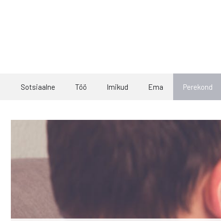
Skip
to
content
Sotsiaalne
Töö
Imikud
Ema
Perekond