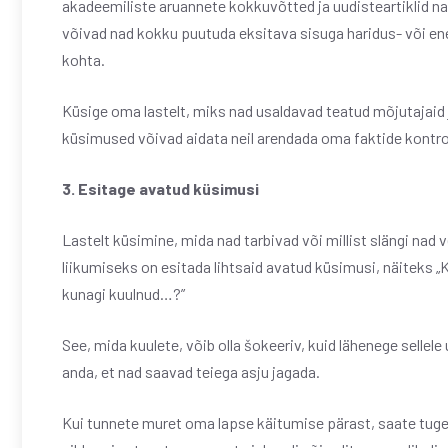
akadeemiliste aruannete kokkuvõtted ja uudisteartiklid na
võivad nad kokku puutuda eksitava sisuga haridus- või e
kohta.
Küsige oma lastelt, miks nad usaldavad teatud mõjutajaid 
küsimused võivad aidata neil arendada oma faktide kontrol
3. Esitage avatud küsimusi
Lastelt küsimine, mida nad tarbivad või millist slängi nad 
liikumiseks on esitada lihtsaid avatud küsimusi, näiteks „K
kunagi kuulnud…?”
See, mida kuulete, võib olla šokeeriv, kuid lähenege sellel
anda, et nad saavad teiega asju jagada.
Kui tunnete muret oma lapse käitumise pärast, saate tuge 