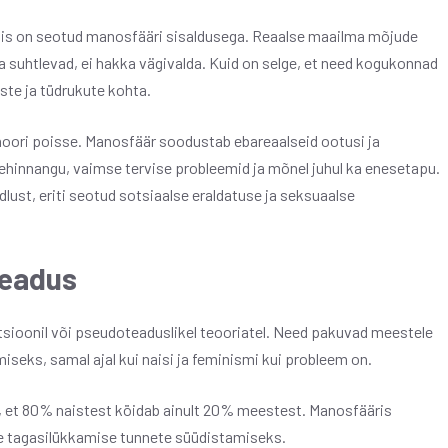
 mis on seotud manosfääri sisaldusega. Reaalse maailma mõjude
a suhtlevad, ei hakka vägivalda. Kuid on selge, et need kogukonnad
iste ja tüdrukute kohta.
a noori poisse. Manosfäär soodustab ebareaalseid ootusi ja
hinnangu, vaimse tervise probleemid ja mõnel juhul ka enesetapu.
lust, eriti seotud sotsiaalse eraldatuse ja seksuaalse
teadus
sioonil või pseudoteaduslikel teooriatel. Need pakuvad meestele
seks, samal ajal kui naisi ja feminismi kui probleem on.
e, et 80% naistest köidab ainult 20% meestest. Manosfääris
se tagasilükkamise tunnete süüdistamiseks.