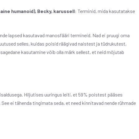
naine humanoid), Becky, karussell
: Terminid, mida kasutatakse
ende lapsed kasutavad manosfääri termineid. Nad ei pruugi oma
Muutused selles, kuidas poisid räägivad naistest ja tüdrukutest,
sagedane kasutamine võib olla märk sellest, et neid mõjutab
aldusega. Hiljutises uuringus leiti, et 59% poistest pääses
. See ei tähenda tingimata seda, et need kinnitavad nende rühmade