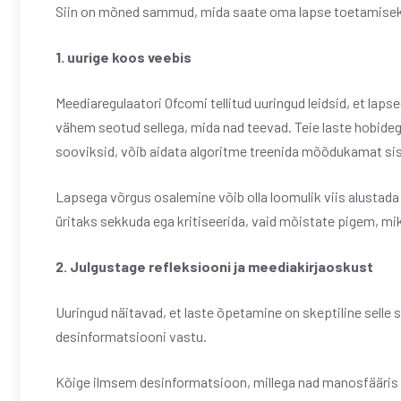
Siin on mõned sammud, mida saate oma lapse toetamisek
1. uurige koos veebis
Meediaregulaatori Ofcomi tellitud uuringud leidsid, et lap
vähem seotud sellega, mida nad teevad. Teie laste hobideg
sooviksid, võib aidata algoritme treenida mõõdukamat sis
Lapsega võrgus osalemine võib olla loomulik viis alustada ve
üritaks sekkuda ega kritiseerida, vaid mõistate pigem, mik
2. Julgustage refleksiooni ja meediakirjaoskust
Uuringud näitavad, et laste õpetamine on skeptiline selle s
desinformatsiooni vastu.
Kõige ilmsem desinformatsioon, millega nad manosfääris k