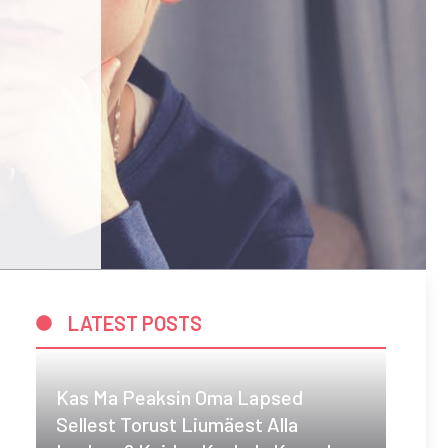
LATEST POSTS
Kas Ma Peaksin Oma Lapsed
Sellest Torust Liumäest Alla