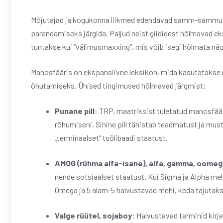
Mõjutajad ja kogukonna liikmed edendavad samm-sammult 
parandamiseks järgida. Paljud neist giididest hõlmavad ek
tuntakse kui “välimusmaxxing”, mis võib isegi hõlmata nä
Manosfääris on ekspansiivne leksikon, mida kasutatakse n
õhutamiseks. Ühised tingimused hõlmavad järgmist:
Punane pill
: TRP, maatriksist tuletatud manosfää
rõhumiseni. Sinine pill tähistab teadmatust ja mus
„terminaalset” tsölibaadi staatust.
AMOG (rühma alfa-isane), alfa, gamma, oomeg
nende sotsiaalset staatust. Kui Sigma ja Alpha me
Omega ja 5 alam-5 halvustavad mehi, keda tajuta
Valge rüütel, sojaboy
: Halvustavad terminid kirj