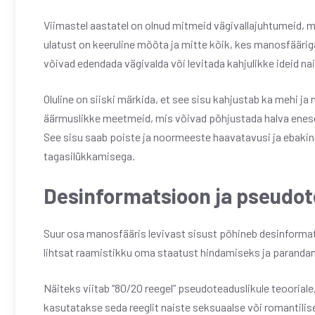
Viimastel aastatel on olnud mitmeid vägivallajuhtumeid,
ulatust on keeruline mõõta ja mitte kõik, kes manosfäärig
võivad edendada vägivalda või levitada kahjulikke ideid na
Oluline on siiski märkida, et see sisu kahjustab ka mehi j
äärmuslikke meetmeid, mis võivad põhjustada halva enese
See sisu saab poiste ja noormeeste haavatavusi ja ebakind
tagasilükkamisega.
Desinformatsioon ja pseudo
Suur osa manosfääris levivast sisust põhineb desinformat
lihtsat raamistikku oma staatust hindamiseks ja parandami
Näiteks viitab “80/20 reegel” pseudoteaduslikule teoorial
kasutatakse seda reeglit naiste seksuaalse või romantili