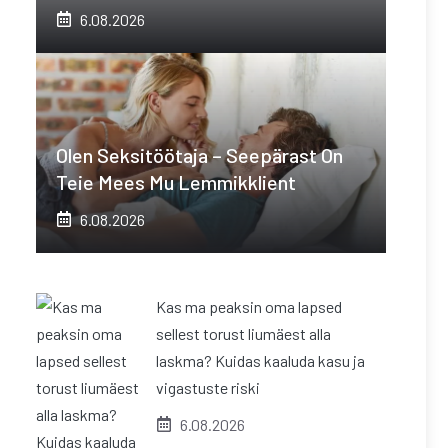
6.08.2026
Olen Seksitöötaja – Seepärast On
Teie Mees Mu Lemmikklient
6.08.2026
Kas ma peaksin oma lapsed
sellest torust liumäest alla
laskma? Kuidas kaaluda kasu ja
vigastuste riski
6.08.2026