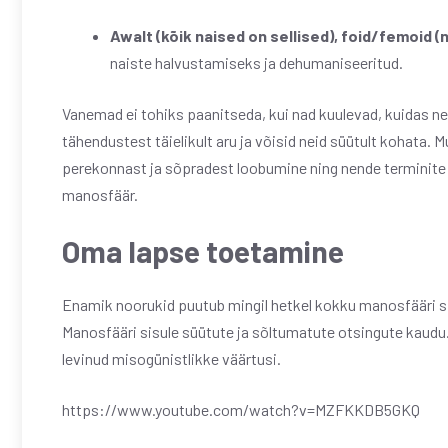
Awalt (kõik naised on sellised), foid/femoid (
naiste halvustamiseks ja dehumaniseeritud.
Vanemad ei tohiks paanitseda, kui nad kuulevad, kuidas n
tähendustest täielikult aru ja võisid neid süütult kohata. 
perekonnast ja sõpradest loobumine ning nende terminite 
manosfäär.
Oma lapse toetamine
Enamik noorukid puutub mingil hetkel kokku manosfääri sis
Manosfääri sisule süütute ja sõltumatute otsingute kaudu
levinud misogünistlikke väärtusi.
https://www.youtube.com/watch?v=MZFKKDB5GKQ