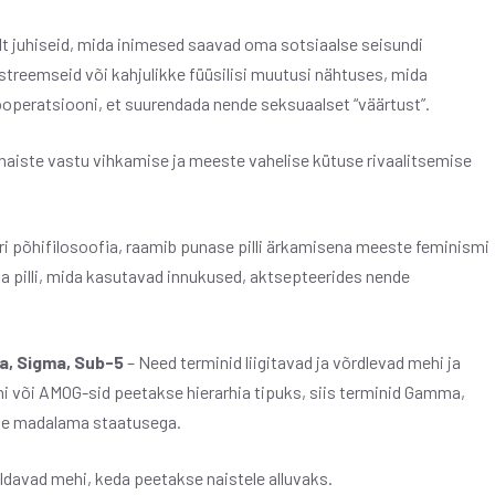
juhiseid, mida inimesed saavad oma sotsiaalse seisundi
streemseid või kahjulikke füüsilisi muutusi nähtuses, mida
ooperatsiooni, et suurendada nende seksuaalset “väärtust”.
aiste vastu vihkamise ja meeste vahelise kütuse rivaalitsemise
ri põhifilosoofia, raamib punase pilli ärkamisena meeste feminismi
ta pilli, mida kasutavad innukused, aktsepteerides nende
a, Sigma, Sub-5
– Need terminid liigitavad ja võrdlevad mehi ja
hi või AMOG-sid peetakse hierarhia tipuks, siis terminid Gamma,
kse madalama staatusega.
eldavad mehi, keda peetakse naistele alluvaks.