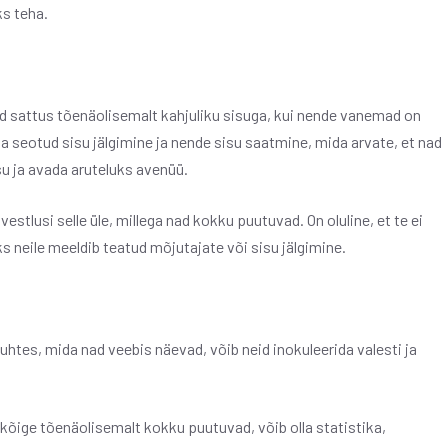
s teha.
sed sattus tõenäolisemalt kahjuliku sisuga, kui nende vanemad on
a seotud sisu jälgimine ja nende sisu saatmine, mida arvate, et nad
u ja avada aruteluks avenüü.
stlusi selle üle, millega nad kokku puutuvad. On oluline, et te ei
s neile meeldib teatud mõjutajate või sisu jälgimine.
uhtes, mida nad veebis näevad, võib neid inokuleerida valesti ja
õige tõenäolisemalt kokku puutuvad, võib olla statistika,