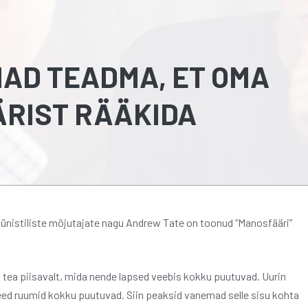
AD TEADMA, ET OMA
RIST RÄÄKIDA
ünistiliste mõjutajate nagu Andrew Tate on toonud “Manosfääri”
ei tea piisavalt, mida nende lapsed veebis kokku puutuvad. Uurin
 need ruumid kokku puutuvad. Siin peaksid vanemad selle sisu kohta