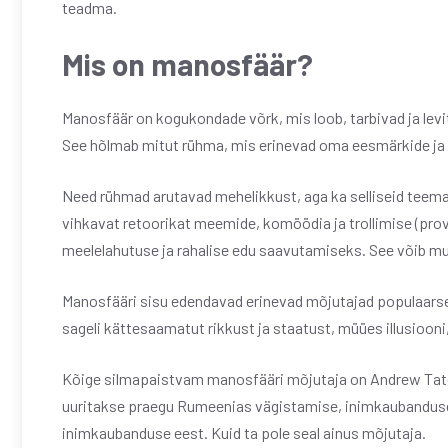
teadma.
Mis on manosfäär?
Manosfäär on kogukondade võrk, mis loob, tarbivad ja levi
See hõlmab mitut rühma, mis erinevad oma eesmärkide ja k
Need rühmad arutavad mehelikkust, aga ka selliseid teemasi
vihkavat retoorikat meemide, komöödia ja trollimise (pro
meelelahutuse ja rahalise edu saavutamiseks. See võib m
Manosfääri sisu edendavad erinevad mõjutajad populaarse
sageli kättesaamatut rikkust ja staatust, müües illusioo
Kõige silmapaistvam manosfääri mõjutaja on Andrew Tate,
uuritakse praegu Rumeenias vägistamise, inimkaubanduse 
inimkaubanduse eest. Kuid ta pole seal ainus mõjutaja.