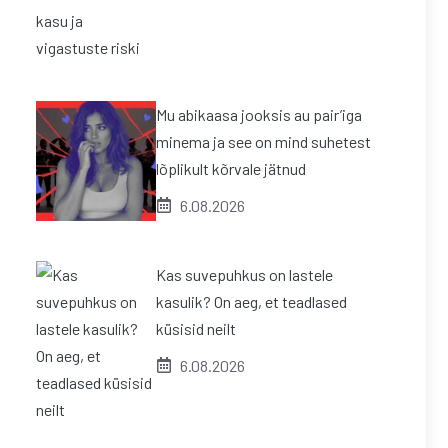
Mu abikaasa jooksis au pair’iga
minema ja see on mind suhetest
lõplikult kõrvale jätnud
6.08.2026
Kas suvepuhkus on lastele
kasulik? On aeg, et teadlased
küsisid neilt
6.08.2026