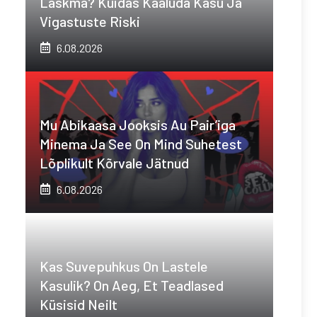
Laskma? Kuidas Kaaluda Kasu Ja
Vigastuste Riski
6.08.2026
Mu Abikaasa Jooksis Au Pair’iga
Minema Ja See On Mind Suhetest
Lõplikult Kõrvale Jätnud
6.08.2026
Kas Suvepuhkus On Lastele
Kasulik? On Aeg, Et Teadlased
Küsisid Neilt