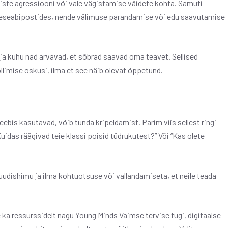
iste agressiooni või vale vägistamise väidete kohta. Samuti
neseabipostides, nende välimuse parandamise või edu saavutamise
ja kuhu nad arvavad, et sõbrad saavad oma teavet. Sellised
limise oskusi, ilma et see näib olevat õppetund.
veebis kasutavad, võib tunda kripeldamist. Parim viis sellest ringi
uidas räägivad teie klassi poisid tüdrukutest?” Või “Kas olete
e uudishimu ja ilma kohtuotsuse või vallandamiseta, et neile teada
ka ressurssidelt nagu Young Minds Vaimse tervise tugi, digitaalse