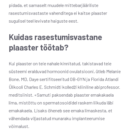
pidada, et sarnaselt muudele mittebarjääriliste
rasestumisvastaste vahenditega ei kaitse plaaster
sugulisel teel levivate haiguste eest.
Kuidas rasestumisvastane
plaaster töötab?
Kui plaaster on teie nahale kinnitatud, takistavad teie
süsteemi eralduvad hormoonid ovulatsiooni, ütleb Melanie
Bone, MD, Daye sertifitseeritud OB-GYN ja Florida Atlandi
Ülikooli Charles E. Schmidti kolledži kliiniline abiprofessor.
meditsiinist. «Samuti paksendab plaaster emakakaela
lima, mistõttu on spermatosoididel raskem liikuda läbi
emakakaela. Lisaks õheneb see emaka limaskesta, et
vähendada viljastatud munaraku implanteerumise
võimalust.