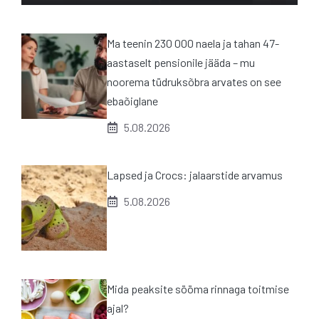
Ma teenin 230 000 naela ja tahan 47-
aastaselt pensionile jääda – mu
noorema tüdruksõbra arvates on see
ebaõiglane
5.08.2026
Lapsed ja Crocs: jalaarstide arvamus
5.08.2026
Mida peaksite sööma rinnaga toitmise
ajal?