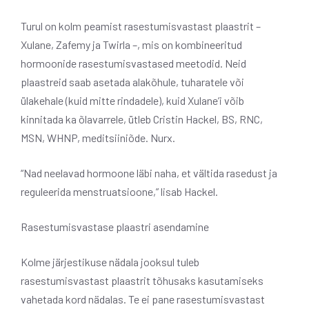
Turul on kolm peamist rasestumisvastast plaastrit –
Xulane, Zafemy ja Twirla –, mis on kombineeritud
hormoonide rasestumisvastased meetodid. Neid
plaastreid saab asetada alakõhule, tuharatele või
ülakehale (kuid mitte rindadele), kuid Xulane’i võib
kinnitada ka õlavarrele, ütleb Cristin Hackel, BS, RNC,
MSN, WHNP, meditsiiniõde. Nurx.
“Nad neelavad hormoone läbi naha, et vältida rasedust ja
reguleerida menstruatsioone,” lisab Hackel.
Rasestumisvastase plaastri asendamine
Kolme järjestikuse nädala jooksul tuleb
rasestumisvastast plaastrit tõhusaks kasutamiseks
vahetada kord nädalas. Te ei pane rasestumisvastast