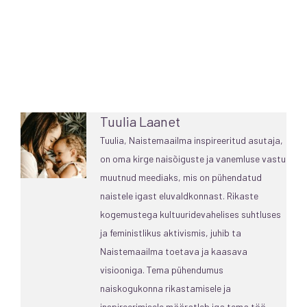
Tuulia Laanet
Tuulia, Naistemaailma inspireeritud asutaja,
on oma kirge naisõiguste ja vanemluse vastu
muutnud meediaks, mis on pühendatud
naistele igast eluvaldkonnast. Rikaste
kogemustega kultuuridevahelises suhtluses
ja feministlikus aktivismis, juhib ta
Naistemaailma toetava ja kaasava
visiooniga. Tema pühendumus
naiskogukonna rikastamisele ja
inspireerimisele määratleb iga tema töö