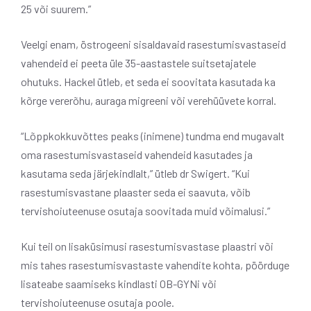
25 või suurem.”
Veelgi enam, östrogeeni sisaldavaid rasestumisvastaseid
vahendeid ei peeta üle 35-aastastele suitsetajatele
ohutuks. Hackel ütleb, et seda ei soovitata kasutada ka
kõrge vererõhu, auraga migreeni või verehüüvete korral.
“Lõppkokkuvõttes peaks (inimene) tundma end mugavalt
oma rasestumisvastaseid vahendeid kasutades ja
kasutama seda järjekindlalt,” ütleb dr Swigert. “Kui
rasestumisvastane plaaster seda ei saavuta, võib
tervishoiuteenuse osutaja soovitada muid võimalusi.”
Kui teil on lisaküsimusi rasestumisvastase plaastri või
mis tahes rasestumisvastaste vahendite kohta, pöörduge
lisateabe saamiseks kindlasti OB-GYNi või
tervishoiuteenuse osutaja poole.