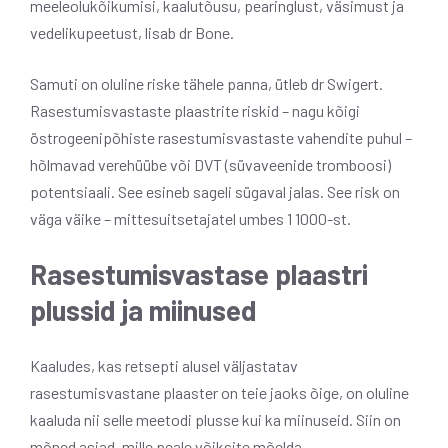
meeleolukõikumisi, kaalutõusu, pearinglust, väsimust ja
vedelikupeetust, lisab dr Bone.
Samuti on oluline riske tähele panna, ütleb dr Swigert.
Rasestumisvastaste plaastrite riskid – nagu kõigi
östrogeenipõhiste rasestumisvastaste vahendite puhul –
hõlmavad verehüübe või DVT (süvaveenide tromboosi)
potentsiaali. See esineb sageli sügaval jalas. See risk on
väga väike – mittesuitsetajatel umbes 1 1000-st.
Rasestumisvastase plaastri
plussid ja miinused
Kaaludes, kas retsepti alusel väljastatav
rasestumisvastane plaaster on teie jaoks õige, on oluline
kaaluda nii selle meetodi plusse kui ka miinuseid. Siin on
mõned asjad, mille peale võiksite mõelda.