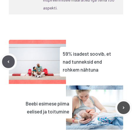
aspekti.
59% isadest soovib, et
nad tunneksid end
rohkem nähtuna
Beebi esimese piima
eelised ja toitumine