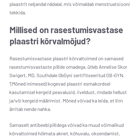
plaastrit neljandal nädalal, mis võimaldab menstruatsiooni
tekkida.
Millised on rasestumisvastase
plaastri kõrvalmõjud?
Rasestumisvastase plaastri kõrvaltoimed on sarnased
rasestumisvastaste pillide omadega, ütleb Annelise Skor
Swigert, MD, Southdale ObGyni sertifitseeritud OB-GYN.
“(Mõned inimesed) kogevad plaastri esmakordsel
kasutamisel kergeid peavalusid, iiveldust, rindade hellust
ja/või kergeid määrimist. Mõned võivad ka leida, et liim
ärritab nende nahka.
Sarnaselt antibeebipillidega võivad ka muud võimalikud
kõrvaltoimed hõlmata aknet, kõhuvalu, oksendamist,