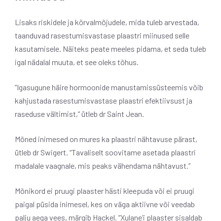
Lisaks riskidele ja kõrvalmõjudele, mida tuleb arvestada,
taanduvad rasestumisvastase plaastri miinused selle
kasutamisele. Näiteks peate meeles pidama, et seda tuleb
igal nädalal muuta, et see oleks tõhus.
“Igasugune häire hormoonide manustamissüsteemis võib
kahjustada rasestumisvastase plaastri efektiivsust ja
raseduse vältimist,” ütleb dr Saint Jean.
Mõned inimesed on mures ka plaastri nähtavuse pärast,
ütleb dr Swigert. “Tavaliselt soovitame asetada plaastri
madalale vaagnale, mis peaks vähendama nähtavust.”
Mõnikord ei pruugi plaaster hästi kleepuda või ei pruugi
paigal püsida inimesel, kes on väga aktiivne või veedab
palju aega vees, märgib Hackel. “Xulane’i plaaster sisaldab