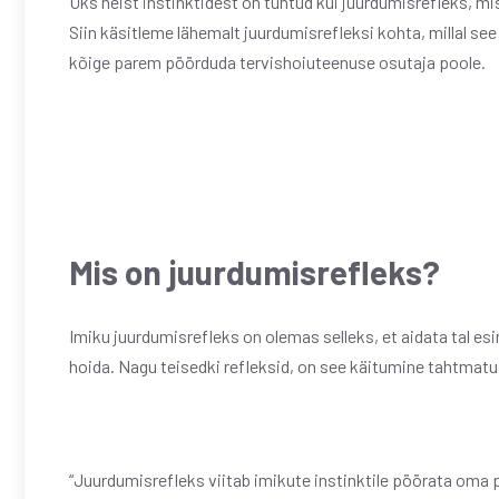
Üks neist instinktidest on tuntud kui juurdumisrefleks, mis
Siin käsitleme lähemalt juurdumisrefleksi kohta, millal see
kõige parem pöörduda tervishoiuteenuse osutaja poole.
Mis on juurdumisrefleks?
Imiku juurdumisrefleks on olemas selleks, et aidata tal esime
hoida. Nagu teisedki refleksid, on see käitumine tahtmatu 
“Juurdumisrefleks viitab imikute instinktile pöörata oma 