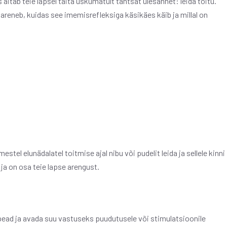
 aitab teie lapsel täita uskumatult tähtsat ülesannet: leida toitu.
 areneb, kuidas see imemisrefleksiga käsikäes käib ja millal on
stel elunädalatel toitmise ajal nibu või pudelit leida ja sellele kinni
ja on osa teie lapse arengust.
pead ja avada suu vastuseks puudutusele või stimulatsioonile