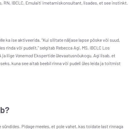
s, RN, IBCLC, Emulaiti imetamiskonsultant, lisades, et see instinkt.
le ka ise aktiveerida. “Kui silitate näljase lapse põske või suud,
es rinda või pudelit,” selgitab Rebecca Agi, MS, IBCLC Los
ja liige
Vanemad
Ekspertide ülevaatusnõukogu. Agi lisab, et
eks, kuna see aitab beebil rinna või pudeli üles leida ja toitmist
eb?
 sündides. Pidage meeles, et pole vahet, kas toidate last rinnaga