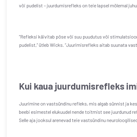
või pudelist – juurdumisrefleks on teie lapsel mõlemal juh
“Refleksi käivitab põse või suu puudutus või stimulatsioon,
pudelist,” ütleb Wicks. “Juurimisrefleks aitab suunata vas
Kui kaua juurdumisrefleks im
Juurimine on vastsündinu refleks, mis algab sünnist ja ke
beebi esimestel elukuudel nende toitmist see juurdunud re
Selle aja jooksul arenevad teie vastsündinu neuroloogilise