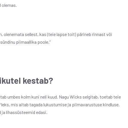
ul olemas.
 olenemata sellest, kas (teie lapse toit) pärineb rinnast või
tsündinu piimaallika poole.”
ikutel kestab?
stab umbes kolm kuni neli kuud.
Nagu Wicks selgitab, toetab teie
fleks, mis aitab tagada lukustumise ja piimavarustuse kindluse.
d ja lihassüsteemid edasi.