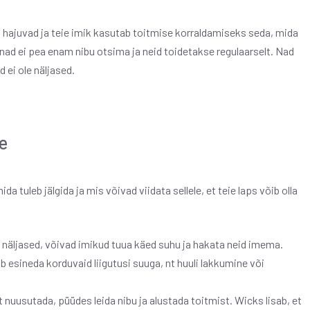
 hajuvad ja teie imik kasutab toitmise korraldamiseks seda, mida
nad ei pea enam nibu otsima ja neid toidetakse regulaarselt. Nad
 ei ole näljased.
e
 tuleb jälgida ja mis võivad viidata sellele, et teie laps võib olla
n näljased, võivad imikud tuua käed suhu ja hakata neid imema.
b esineda korduvaid liigutusi suuga, nt huuli lakkumine või
t nuusutada, püüdes leida nibu ja alustada toitmist. Wicks lisab, et