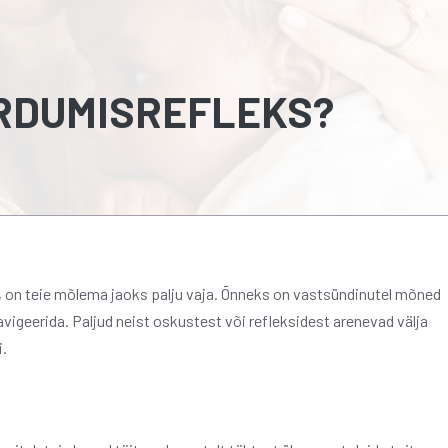
URDUMISREFLEKS?
b, on teie mõlema jaoks palju vaja. Õnneks on vastsündinutel mõned
geerida. Paljud neist oskustest või refleksidest arenevad välja
i.