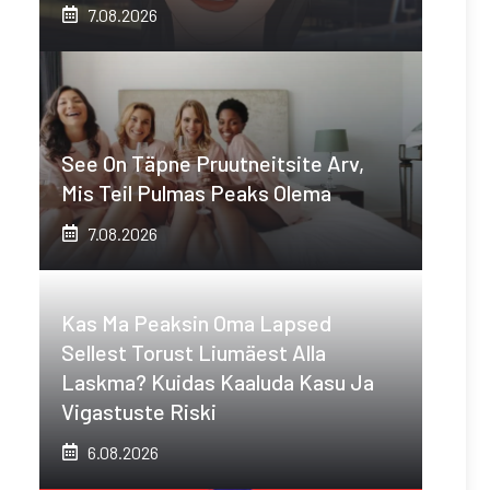
7.08.2026
See On Täpne Pruutneitsite Arv,
Mis Teil Pulmas Peaks Olema
7.08.2026
Kas Ma Peaksin Oma Lapsed
Sellest Torust Liumäest Alla
Laskma? Kuidas Kaaluda Kasu Ja
Vigastuste Riski
6.08.2026