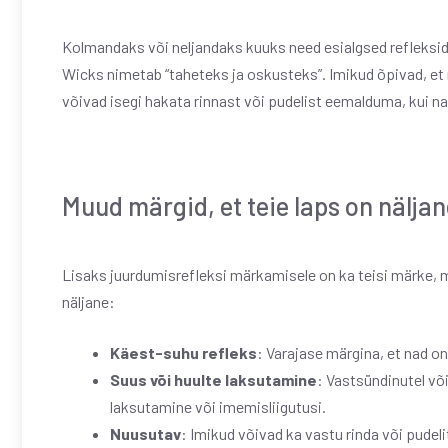
Kolmandaks või neljandaks kuuks need esialgsed refleksid
Wicks nimetab “taheteks ja oskusteks”. Imikud õpivad, et 
võivad isegi hakata rinnast või pudelist eemalduma, kui nad
Muud märgid, et teie laps on näljan
Lisaks juurdumisrefleksi märkamisele on ka teisi märke, mida
näljane:
Käest-suhu refleks
: Varajase märgina, et nad o
Suus või huulte laksutamine
: Vastsündinutel või
laksutamine või imemisliigutusi.
Nuusutav
: Imikud võivad ka vastu rinda või pudeli