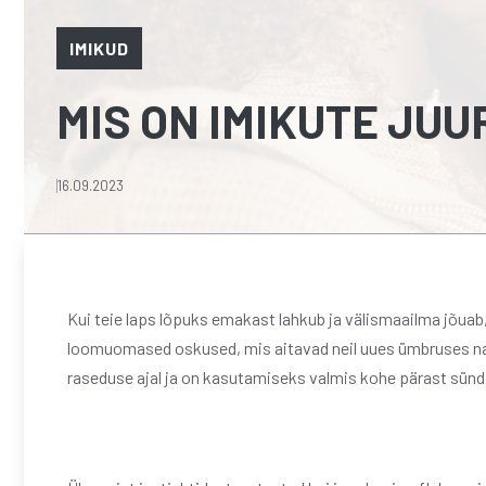
IMIKUD
MIS ON IMIKUTE JU
16.09.2023
Kui teie laps lõpuks emakast lahkub ja välismaailma jõua
loomuomased oskused, mis aitavad neil uues ümbruses navi
raseduse ajal ja on kasutamiseks valmis kohe pärast sünd