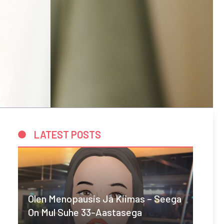
LATEST POSTS
Olen Menopausis Ja Kiimas – Seega
On Mul Suhe 33-Aastasega