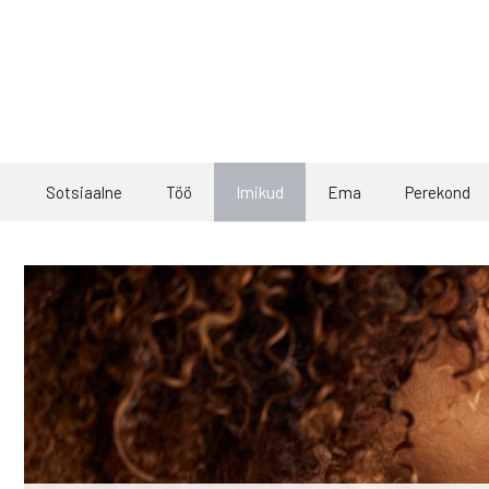
Skip
to
content
Sotsiaalne
Töö
Imikud
Ema
Perekond