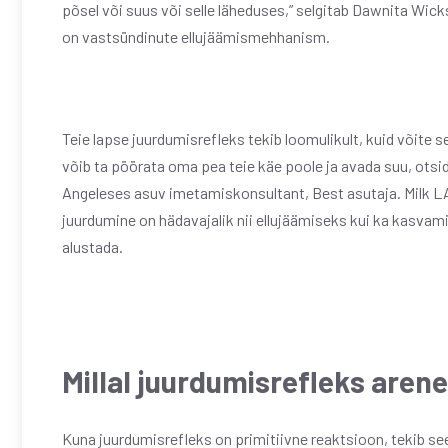
põsel või suus või selle läheduses,” selgitab Dawnita Wick
on vastsündinute ellujäämismehhanism.
Teie lapse juurdumisrefleks tekib loomulikult, kuid võite sel
võib ta pöörata oma pea teie käe poole ja avada suu, otsid
Angeleses asuv imetamiskonsultant, Best asutaja. Milk LA 
juurdumine on hädavajalik nii ellujäämiseks kui ka kasvamis
alustada.
Millal juurdumisrefleks aren
Kuna juurdumisrefleks on primitiivne reaktsioon, tekib see