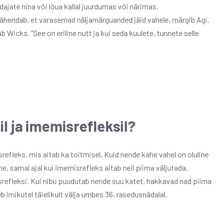
dajate nina või lõua kallal juurdumas või närimas.
tähendab, et varasemad näljamärguanded jäid vahele, märgib Agi.
 Wicks. “See on eriline nutt ja kui seda kuulete, tunnete selle
l ja imemisrefleksil?
efleks, mis aitab ka toitmisel. Kuid nende kahe vahel on oluline
e, samal ajal kui imemisrefleks aitab neil piima väljutada.
srefleksi. Kui nibu puudutab nende suu katet, hakkavad nad piima
mikutel täielikult välja umbes 36. rasedusnädalal.