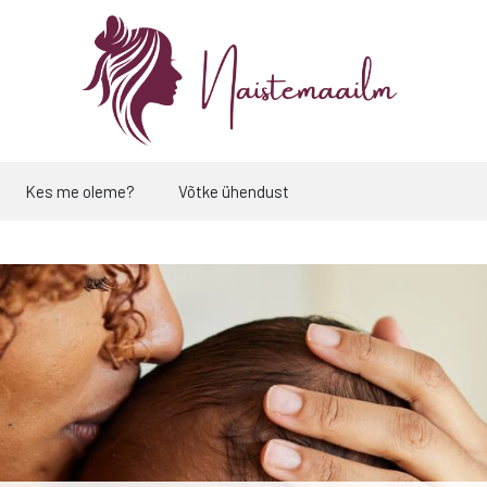
Kes me oleme?
Võtke ühendust