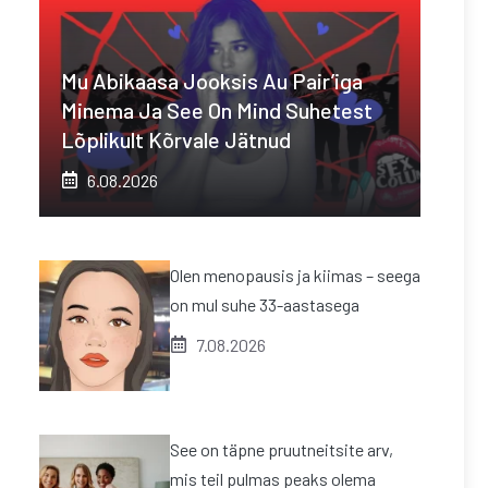
Mu Abikaasa Jooksis Au Pair’iga
Minema Ja See On Mind Suhetest
Lõplikult Kõrvale Jätnud
6.08.2026
Olen menopausis ja kiimas – seega
on mul suhe 33-aastasega
7.08.2026
See on täpne pruutneitsite arv,
mis teil pulmas peaks olema