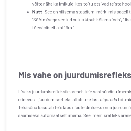
võite näha ka imikuid, kes toitu otsivad teiste hool
Nutt
: See on hilisema staadiumi märk, mis sageli 
“Söötmisega seotud nutus kipub kõlama “nah”, ” lisab
tõenäoliselt alati ära.”
Mis vahe on juurdumisrefleksi
Lisaks juurdumisrefleksile areneb teie vastsündinu imemisr
erinevus – juurdumisrefleks aitab teie last
algatada
toitmin
Teisisõnu kasutab teie laps nibu leidmiseks oma juurdumi
saamiseks automaatselt imema. See imemisrefleks areneb i