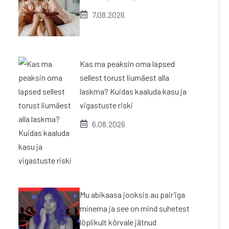
7.08.2026
Kas ma peaksin oma lapsed
sellest torust liumäest alla
laskma? Kuidas kaaluda kasu ja
vigastuste riski
6.08.2026
Mu abikaasa jooksis au pair’iga
minema ja see on mind suhetest
lõplikult kõrvale jätnud