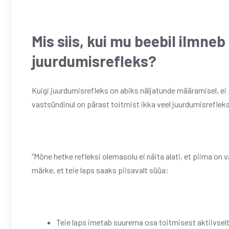
Mis siis, kui mu beebil ilmneb
juurdumisrefleks?
Kuigi juurdumisrefleks on abiks näljatunde määramisel, ei pr
vastsündinul on pärast toitmist ikka veel juurdumisrefleks
“Mõne hetke refleksi olemasolu ei näita alati, et piima on 
märke, et teie laps saaks piisavalt süüa:
Teie laps imetab suurema osa toitmisest aktiivselt