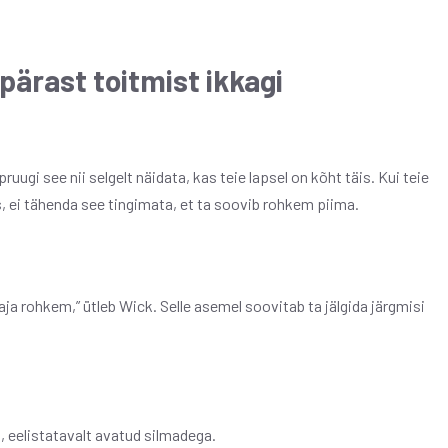
 pärast toitmist ikkagi
uugi see nii selgelt näidata, kas teie lapsel on kõht täis. Kui teie
, ei tähenda see tingimata, et ta soovib rohkem piima.
vaja rohkem,” ütleb Wick. Selle asemel soovitab ta jälgida järgmisi
, eelistatavalt avatud silmadega.