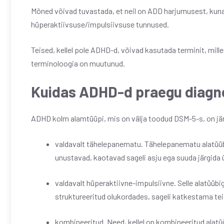
Mõned võivad tuvastada, et neil on ADD harjumusest, kuna s
hüperaktiivsuse/impulsiivsuse tunnused.
Teised, kellel pole ADHD-d, võivad kasutada terminit, mil
terminoloogia on muutunud.
Kuidas ADHD-d praegu diagn
ADHD kolm alamtüüpi, mis on välja toodud DSM-5-s, on j
valdavalt tähelepanematu. Tähelepanematu alatüüb
unustavad, kaotavad sageli asju ega suuda järgida 
valdavalt hüperaktiivne-impulsiivne. Selle alatüübig
struktureeritud olukordades, sageli katkestama tei
kombineeritud. Need, kellel on kombineeritud alat