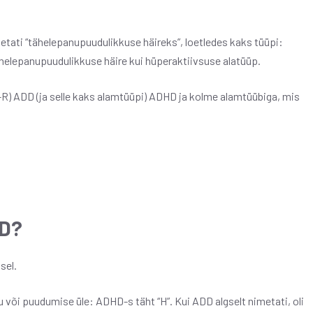
etati “tähelepanupuudulikkuse häireks”, loetledes kaks tüüpi:
helepanupuudulikkuse häire kui hüperaktiivsuse alatüüp.
R) ADD (ja selle kaks alamtüüpi) ADHD ja kolme alamtüübiga, mis
HD?
sel.
 või puudumise üle: ADHD-s täht “H”. Kui ADD algselt nimetati, oli