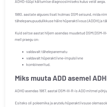
ADHD-tüüpi käitumise diagnoosimiseks kulus veidi aega.
1980. aastate alguses lisati kolmas DSM seisund, mida nim
tähelepanupuudulikkuse häire hüperaktiivsus (ADDH) ja tä
Kuid seitse aastat hiljem asendas muudetud DSM (DSM-III-
meil praegu on:
valdavalt tähelepanematu
valdavalt hüperaktiivne-impulsiivne
kombineeritud.
Miks muuta ADD asemel AD
ADHD asendas 1987. aastal DSM-III-R-is ADD mitmel põhju
Esiteks oli poleemika ja arutelu hüperaktiivsuse olemasolu