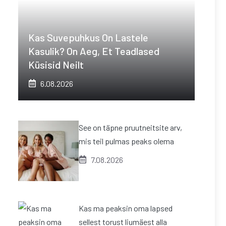
Kas Suvepuhkus On Lastele
Kasulik? On Aeg, Et Teadlased
Küsisid Neilt
6.08.2026
See on täpne pruutneitsite arv,
mis teil pulmas peaks olema
7.08.2026
Kas ma peaksin oma lapsed
sellest torust liumäest alla