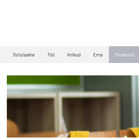
Skip
to
content
Sotsiaalne
Töö
Imikud
Ema
Perekond