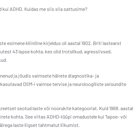
d kui ADHD. Kuidas me siis siia sattusime?
esimene kliiniline kirjeldus oli aastal 1902. Briti lastearst
test 43 lapse kohta, kes olid trotslikud, agressiivsed,
kud.
enenud ja jõudis vaimsete häirete diagnostika- ja
kasutavad DSM-i vaimse tervise ja neuroloogiliste seisundite
reetset seotud laste või noorukite kategooriat. Kuid 1968. aastal
häirete kohta. See viitas ADHD-tüüpi omadustele kui “lapse- või
äirega laste liigset tahtmatut liikumist.