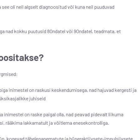
ee oli neil algselt diagnoositud või kuna neil puuduvad
lega nad kokku puutusid 80ndatel või 90ndatel, teadmata, et
oositakse?
ärgmised:
iga inimestel on raskusi keskendumisega, nad hajuvad kergesti ja
üksikasjalikke juhiseid
a inimestel on raske paigal olla, nad peavad pidevalt liikuma
si, rääkima lakkamatult ja võitlema enesekontrolliga.
üüp, kogevad tähelepanematute ja hüperaktiivsete-impulsiivsete