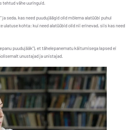
s tehtud vähe uuringuid.
 ja seda, kas need puudujäägid olid mõlema alatüübi puhul
ulatuse kohta: kui need alatüübid olid nii erinevad, siis kas need
lepanu puudujääk”), et tähelepanematu käitumisega lapsed ei
äolisemalt unustajad ja unistajad.