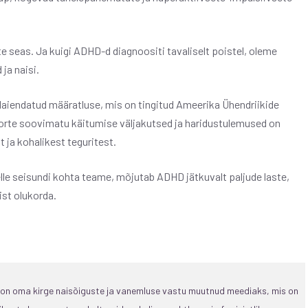
 seas. Ja kuigi ADHD-d diagnoositi tavaliselt poistel, oleme
ja naisi.
aiendatud määratluse, mis on tingitud Ameerika Ühendriikide
 noorte soovimatu käitumise väljakutsed ja haridustulemused on
st ja kohalikest teguritest.
le seisundi kohta teame, mõjutab ADHD jätkuvalt paljude laste,
ist olukorda.
, on oma kirge naisõiguste ja vanemluse vastu muutnud meediaks, mis on