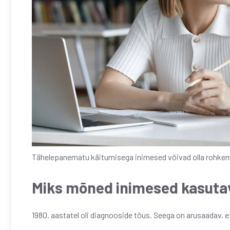
Tähelepanematu käitumisega inimesed võivad olla rohkem 
Miks mõned inimesed kasuta
1980. aastatel oli diagnooside tõus. Seega on arusaadav,