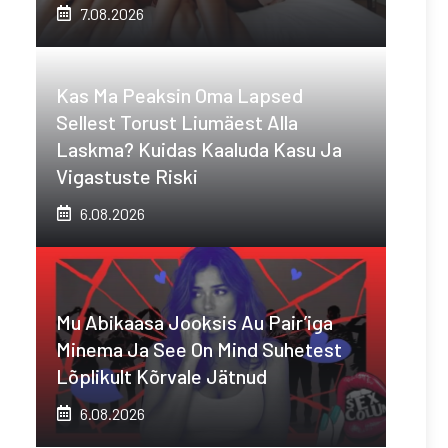
7.08.2026
Kas Ma Peaksin Oma Lapsed
Sellest Torust Liumäest Alla
Laskma? Kuidas Kaaluda Kasu Ja
Vigastuste Riski
6.08.2026
Mu Abikaasa Jooksis Au Pair’iga
Minema Ja See On Mind Suhetest
Lõplikult Kõrvale Jätnud
6.08.2026