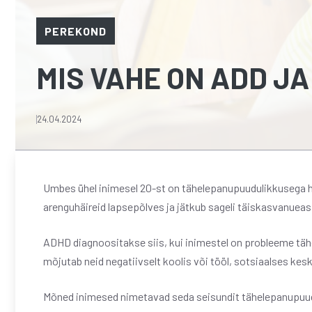
PEREKOND
MIS VAHE ON ADD J
24.04.2024
Umbes ühel inimesel 20-st on tähelepanupuudulikkusega h
arenguhäireid lapsepõlves ja jätkub sageli täiskasvanueas
ADHD diagnoositakse siis, kui inimestel on probleeme tä
mõjutab neid negatiivselt koolis või tööl, sotsiaalses kes
Mõned inimesed nimetavad seda seisundit tähelepanupuudu