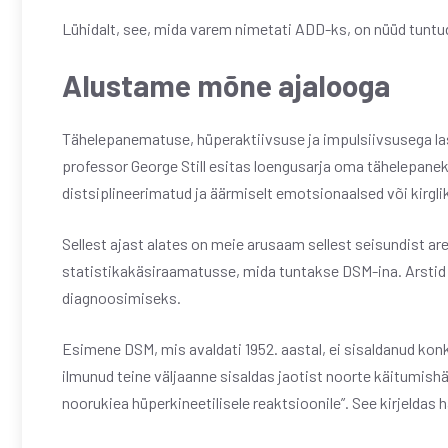
Lühidalt, see, mida varem nimetati ADD-ks, on nüüd tuntu
Alustame mõne ajalooga
Tähelepanematuse, hüperaktiivsuse ja impulsiivsusega laste 
professor George Still esitas loengusarja oma tähelepaneku
distsiplineerimatud ja äärmiselt emotsionaalsed või kirgli
Sellest ajast alates on meie arusaam sellest seisundist ar
statistikakäsiraamatusse, mida tuntakse DSM-ina. Arstid 
diagnoosimiseks.
Esimene DSM, mis avaldati 1952. aastal, ei sisaldanud konk
ilmunud teine ​​väljaanne sisaldas jaotist noorte käitumis
noorukiea hüperkineetilisele reaktsioonile”. See kirjeldas h