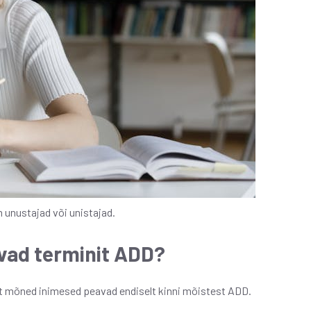
unustajad või unistajad.
vad terminit ADD?
 et mõned inimesed peavad endiselt kinni mõistest ADD.