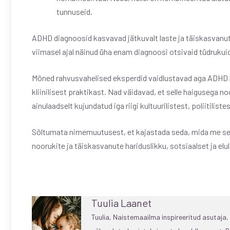
tunnuseid.
ADHD diagnoosid kasvavad jätkuvalt laste ja täiskasvanute
viimasel ajal näinud üha enam diagnoosi otsivaid tüdrukuid 
Mõned rahvusvahelised eksperdid vaidlustavad aga ADHD l
kliinilisest praktikast. Nad väidavad, et selle haigusega
ainulaadselt kujundatud iga riigi kultuurilistest, poliitiliste
Sõltumata nimemuutusest, et kajastada seda, mida me sel
noorukite ja täiskasvanute hariduslikku, sotsiaalset ja elul
Tuulia Laanet
Tuulia, Naistemaailma inspireeritud asutaja