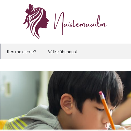
Kes me oleme?
Võtke ühendust