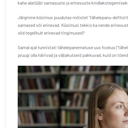
kahe alatüübi sarnasuste ja erinevuste kindlakstegemisek
Järgmine küsimus puudutas mõistet “tähelepanu-defitsiit”
sarnased või erinevad. Küsimusi tekkis ka nende erinevuste 
olid tegelikult erinevad tingimused?
Samal ajal tunnistati tähelepanematuse uus fookus (“tähe
pruugi olla häirivad ja väljakutseid pakkuvad, kuid on tõen