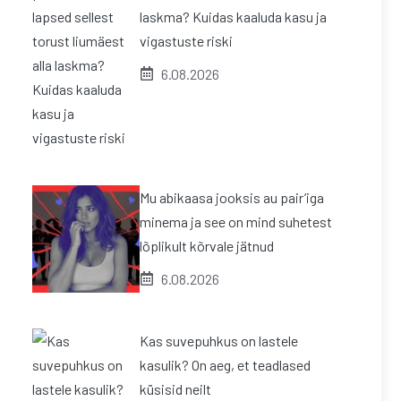
laskma? Kuidas kaaluda kasu ja
vigastuste riski
6.08.2026
Mu abikaasa jooksis au pair’iga
minema ja see on mind suhetest
lõplikult kõrvale jätnud
6.08.2026
Kas suvepuhkus on lastele
kasulik? On aeg, et teadlased
küsisid neilt