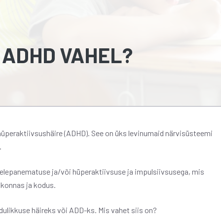
A ADHD VAHEL?
üperaktiivsushäire (ADHD). See on üks levinumaid närvisüsteemi
.
helepanematuse ja/või hüperaktiivsuse ja impulsiivsusega, mis
kkonnas ja kodus.
likkuse häireks või ADD-ks. Mis vahet siis on?