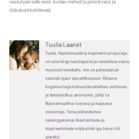
vastutuse selle eest, kuidas mehed ja poisid naisi ja
tüdrukuid kohtlevad.
Tuulia Laanet
Tuulia, Naistemaailma inspireeritud asutaja,
on oma kirge naisõiguste ja vanemluse vastu
muutnud meediaks, mis on pühendatud
naistele igast eluvaldkonnast. Rikaste
kogemustega kultuuridevahelises suhtluses
ja feministlikus aktivismis, juhib ta
Naistemaailma toetava ja kaasava
visiooniga. Tema pühendumus
naiskogukonna rikastamisele ja
inspireerimisele määratleb iga tema töö
aspekti.