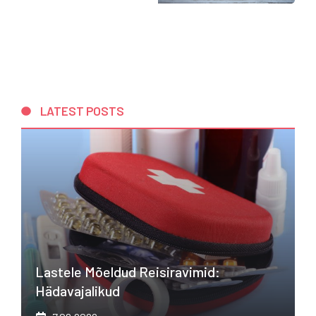
LATEST POSTS
Lastele Mõeldud Reisiravimid:
Hädavajalikud