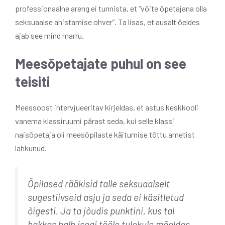
professionaalne areng ei tunnista, et “võite õpetajana olla
seksuaalse ahistamise ohver”. Ta lisas, et ausalt öeldes
ajab see mind marru.
Meesõpetajate puhul on see
teisiti
Meessoost intervjueeritav kirjeldas, et astus keskkooli
vanema klassiruumi pärast seda, kui selle klassi
naisõpetaja oli meesõpilaste käitumise tõttu ametist
lahkunud.
Õpilased rääkisid talle seksuaalselt
sugestiivseid asju ja seda ei käsitletud
õigesti. Ja ta jõudis punktini, kus tal
hakkas halb isegi tööle tulekule mõeldes