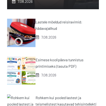
7.08.2026
Lastele mõeldud reisiravimid:
hädavajalikud
7.08.2026
Esimese koolipäeva tunnistus
printimiseks (tasuta PDF)
7.08.2026
Rohkem kui pooled lastest ja
teismelistest kasutavad tehisintellekti