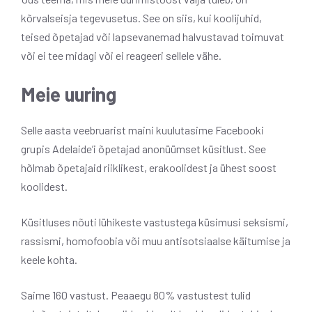
kõrvalseisja tegevusetus. See on siis, kui koolijuhid,
teised õpetajad või lapsevanemad halvustavad toimuvat
või ei tee midagi või ei reageeri sellele vähe.
Meie uuring
Selle aasta veebruarist maini kuulutasime Facebooki
grupis Adelaide’i õpetajad anonüümset küsitlust. See
hõlmab õpetajaid riiklikest, erakoolidest ja ühest soost
koolidest.
Küsitluses nõuti lühikeste vastustega küsimusi seksismi,
rassismi, homofoobia või muu antisotsiaalse käitumise ja
keele kohta.
Saime 160 vastust. Peaaegu 80% vastustest tulid