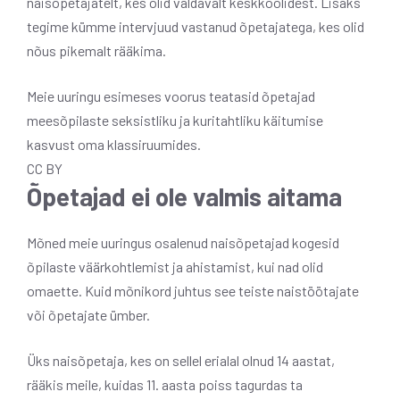
naisõpetajatelt, kes olid valdavalt keskkoolidest. Lisaks
tegime kümme intervjuud vastanud õpetajatega, kes olid
nõus pikemalt rääkima.
Meie uuringu esimeses voorus teatasid õpetajad
meesõpilaste seksistliku ja kuritahtliku käitumise
kasvust oma klassiruumides.
CC BY
Õpetajad ei ole valmis aitama
Mõned meie uuringus osalenud naisõpetajad kogesid
õpilaste väärkohtlemist ja ahistamist, kui nad olid
omaette. Kuid mõnikord juhtus see teiste naistöötajate
või õpetajate ümber.
Üks naisõpetaja, kes on sellel erialal olnud 14 aastat,
rääkis meile, kuidas 11. aasta poiss tagurdas ta