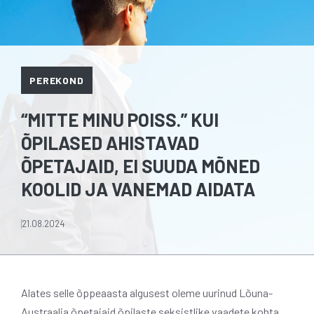
PEREKOND
“MITTE MINU POISS.” KUI
ÕPILASED AHISTAVAD
ÕPETAJAID, EI SUUDA MÕNED
KOOLID JA VANEMAD AIDATA
21.08.2024
Alates selle õppeaasta algusest oleme uurinud Lõuna-
Austraalia õpetajaid õpilaste seksistlike vaadete kohta.