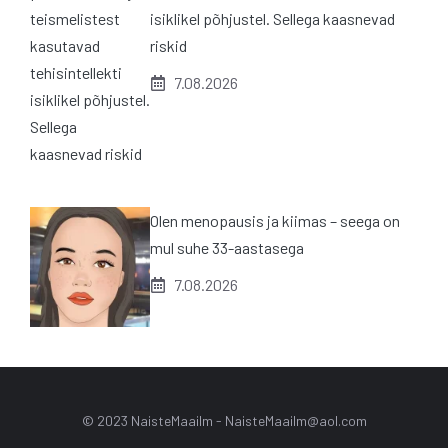
isiklikel põhjustel. Sellega kaasnevad
riskid
7.08.2026
Olen menopausis ja kiimas – seega on
mul suhe 33-aastasega
7.08.2026
© 2023 NaisteMaailm -
NaisteMaailm@aol.com