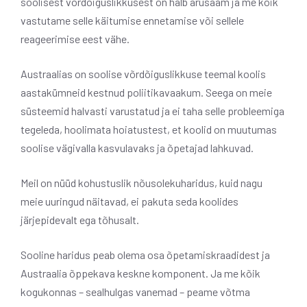
soolisest võrdõiguslikkusest on halb arusaam ja me kõik
vastutame selle käitumise ennetamise või sellele
reageerimise eest vähe.
Austraalias on soolise võrdõiguslikkuse teemal koolis
aastakümneid kestnud poliitikavaakum. Seega on meie
süsteemid halvasti varustatud ja ei taha selle probleemiga
tegeleda, hoolimata hoiatustest, et koolid on muutumas
soolise vägivalla kasvulavaks ja õpetajad lahkuvad.
Meil on nüüd kohustuslik nõusolekuharidus, kuid nagu
meie uuringud näitavad, ei pakuta seda koolides
järjepidevalt ega tõhusalt.
Sooline haridus peab olema osa õpetamiskraadidest ja
Austraalia õppekava keskne komponent. Ja me kõik
kogukonnas – sealhulgas vanemad – peame võtma