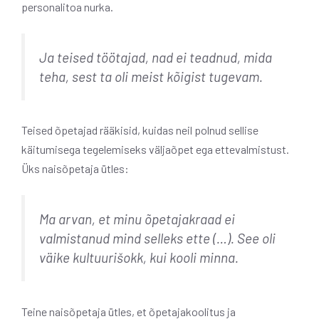
personalitoa nurka.
Ja teised töötajad, nad ei teadnud, mida
teha, sest ta oli meist kõigist tugevam.
Teised õpetajad rääkisid, kuidas neil polnud sellise
käitumisega tegelemiseks väljaõpet ega ettevalmistust.
Üks naisõpetaja ütles:
Ma arvan, et minu õpetajakraad ei
valmistanud mind selleks ette (…). See oli
väike kultuurišokk, kui kooli minna.
Teine naisõpetaja ütles, et õpetajakoolitus ja