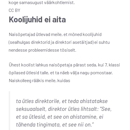
koge samasugust väärkohtlemist.
CC BY
Koolijuhid ei aita
Naisõpetajad ütlevad meile, et mõned koolijuhid
(sealhulgas direktorid ja direktori asetäitjad) ei suhtu
nendesse probleemidesse tõsiselt.
Ühest koolist lahkus naisõpetaja pärast seda, kui 7. klassi
õpilased ütlesid talle, et ta näeb välja nagu pornostaar.
Naiskolleeg rääkis meile, kuidas
ta ütles direktorile, et teda ahistatakse
seksuaalselt, direktor ütles lihtsalt: “See,
et sa ütlesid, et see on ahistamine, ei
tähenda tingimata, et see nii on.”