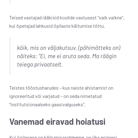
Teised vastajad rääkisid koolide vastusest “vaik vaikne”,
kui õpetajad lahkusid õpilaste käitumise tõttu.
kõik, mis on väljakutsuv, (põhimõtteks on)
näiteks: “Ei, me ei aruta seda. Ma räägin
teiega privaatselt.
Teistes tööstusharudes – kus naiste ahistamist on
ignoreeritud või varjatud – on seda nimetatud
“institutsionaalseks gaasivalguseks”.
Vanemad eiravad hoiatusi
Kui õpilasega on käitumisprobleeme, on üks esimesi