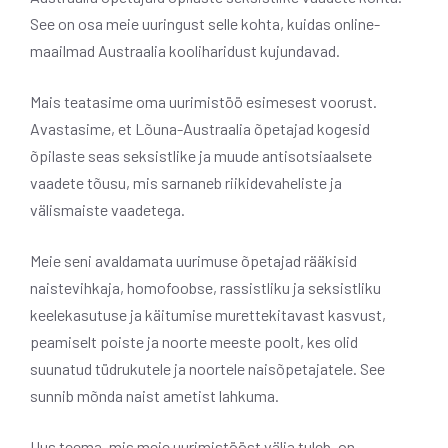
See on osa meie uuringust selle kohta, kuidas online-
maailmad Austraalia kooliharidust kujundavad.
Mais teatasime oma uurimistöö esimesest voorust.
Avastasime, et Lõuna-Austraalia õpetajad kogesid
õpilaste seas seksistlike ja muude antisotsiaalsete
vaadete tõusu, mis sarnaneb riikidevaheliste ja
välismaiste vaadetega.
Meie seni avaldamata uurimuse õpetajad rääkisid
naistevihkaja, homofoobse, rassistliku ja seksistliku
keelekasutuse ja käitumise murettekitavast kasvust,
peamiselt poiste ja noorte meeste poolt, kes olid
suunatud tüdrukutele ja noortele naisõpetajatele. See
sunnib mõnda naist ametist lahkuma.
Uus teema, mis meie uurimistööst välja tuleb, on