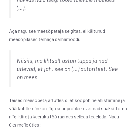
(…).
Aga nagu see meesõpetaja selgitas, ei käitunud
meesõpilased temaga samamoodi.
Niisiis, ma lihtsalt astun tuppa ja nad
ütlevad, et jah, see on (…) autoriteet. See
on mees.
Teised meesõpetajad ütlesid, et soopõhine ahistamine ja
väärkohtlemine on liiga suur probleem, et nad saaksid oma
niigi kiire ja keeruka töö raames sellega tegeleda. Nagu
üks meile ütles: