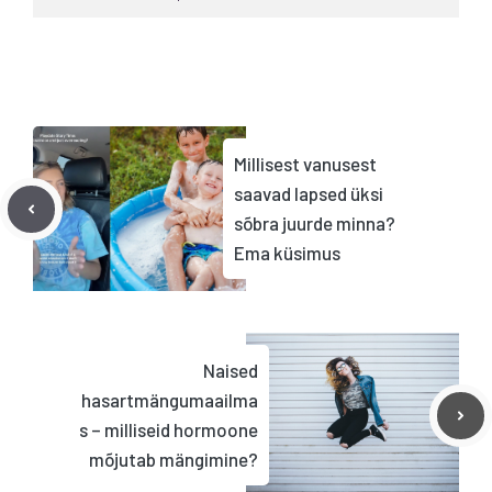
Millisest vanusest
saavad lapsed üksi
sõbra juurde minna?
Ema küsimus
Naised
hasartmängumaailma
s – milliseid hormoone
mõjutab mängimine?