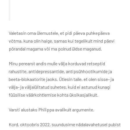
Valetasin oma ülemustele, et pidi päeva puhkepäeva
võtma, kuna olin haige, samas kui tegelikult mind päevi
põrandal magama või ma polnud üldse maganud.
Minu perearst andis mulle välja korduvad retseptid
rahustite, antidepressantide, antipsühhootikumide ja
beeta-blokaatorite jaoks. Ütlesin talle, et olen sisse- ja
välja- ja väljalülitatud suhetes, kuid ei astunud kunagi
füüsilise väärkohtlemise kohta üksikasjalikult.
Varsti alustaks Philippa avalikult argumente.
Kord, oktoobris 2022, suundusime nädalavahetusel pubist