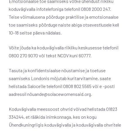
Emotsionaalse toe saamiseks võtke ühendust riikliku
koduvägivalla infotelefoniga telefonil 0808 2000 247.
Teise võimalusena pöörduge praktilise ja emotsionaalse
toe saamiseks pöörduge naiste abiga otsevestlusele kell
10–18 seitse päeva nädalas.
Võite jõuda ka koduvägivalla riikliku keskusesse telefonil
0800 270 9070 või tekst NCDV kuni 60777.
Tasuta ja konfidentsiaalse nõustamise ja toetuse
saamiseks Londonis mõjutab kuritarvitamine, saate
helistada Saloce’ile telefonil 0808 802 5565 või e -posti
aadressil nõ
uande@solacewomensaid.org
.
Koduvägivalla meessoost ohvrid võivad helistada 01823
334244, et rääkida inimkonnaga, kes on kogu
Ühendkuningriigis koduvägivalla ja koduvägivalla ohvritele