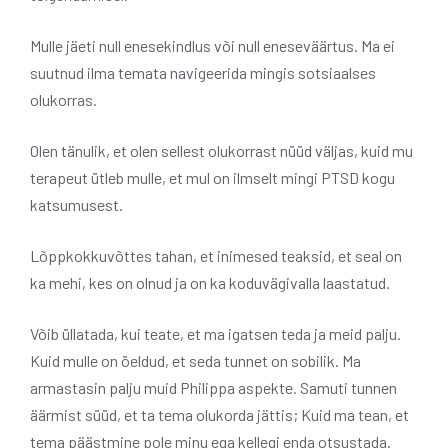
Mulle jäeti null enesekindlus või null eneseväärtus. Ma ei
suutnud ilma temata navigeerida mingis sotsiaalses
olukorras.
Olen tänulik, et olen sellest olukorrast nüüd väljas, kuid mu
terapeut ütleb mulle, et mul on ilmselt mingi PTSD kogu
katsumusest.
Lõppkokkuvõttes tahan, et inimesed teaksid, et seal on
ka mehi, kes on olnud ja on ka koduvägivalla laastatud.
Võib üllatada, kui teate, et ma igatsen teda ja meid palju.
Kuid mulle on öeldud, et seda tunnet on sobilik. Ma
armastasin palju muid Philippa aspekte. Samuti tunnen
äärmist süüd, et ta tema olukorda jättis; Kuid ma tean, et
tema päästmine pole minu ega kellegi enda otsustada.