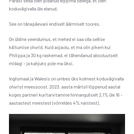
Pärast seda olen pidanud leppima sellega, et olen
koduvägivalla üle elanud.
See on tänapäevani endiselt äärmiselt toores.
On üldine veendumus, et mehed ei saa olla sellise
käitumise ohvrid. Kuid asjaolu, et ma olin pikem kui
Philippa ja 30 kg raskemad, ei tähendanud absoluutselt
midagi – ja kahjuks pole ma üksi.
Inglismaal ja Walesis on umbes üks kolmest koduvägivalla
ohvrist meessoost. 2023. aasta märtsil lõppenud aastal
koges partneri kuritarvitamine hinnanguliselt 2,1% üle 16 -
aastastest meestest (võrreldes 4% naistest).