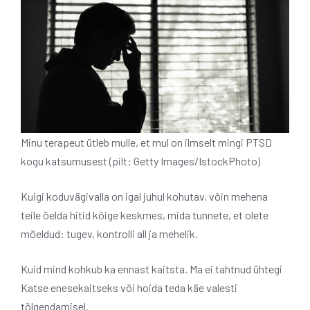
Minu terapeut ütleb mulle, et mul on ilmselt mingi PTSD
kogu katsumusest (pilt: Getty Images/IstockPhoto)
Kuigi koduvägivalla on igal juhul kohutav, võin mehena
teile öelda
hitid kõige keskmes, mida tunnete, et olete
mõeldud: tugev, kontrolli all ja mehelik.
Kuid mind kohkub ka ennast kaitsta. Ma ei tahtnud ühtegi
Katse enesekaitseks või hoida teda käe valesti
tõlgendamisel.