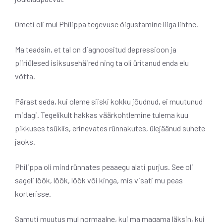
Ometi oli mul Philippa tegevuse õigustamine liiga lihtne.
Ma teadsin, et tal on diagnoositud depressioon ja
piiriülesed isiksusehäired ning ta oli üritanud enda elu
võtta.
Pärast seda, kui oleme siiski kokku jõudnud, ei muutunud
midagi. Tegelikult hakkas väärkohtlemine tulema kuu
pikkuses tsüklis, erinevates rünnakutes, ülejäänud suhete
jaoks.
Philippa oli mind rünnates peaaegu alati purjus. See oli
sageli löök, löök, löök või kinga, mis visati mu peas
korterisse.
Samuti muutus mul normaalne, kui ma magama läksin, kui