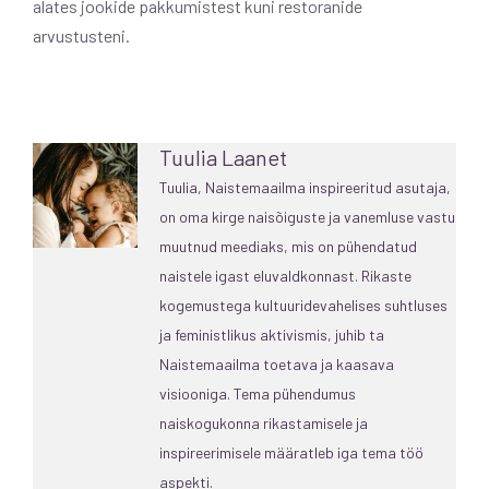
alates jookide pakkumistest kuni restoranide
arvustusteni.
Tuulia Laanet
Tuulia, Naistemaailma inspireeritud asutaja,
on oma kirge naisõiguste ja vanemluse vastu
muutnud meediaks, mis on pühendatud
naistele igast eluvaldkonnast. Rikaste
kogemustega kultuuridevahelises suhtluses
ja feministlikus aktivismis, juhib ta
Naistemaailma toetava ja kaasava
visiooniga. Tema pühendumus
naiskogukonna rikastamisele ja
inspireerimisele määratleb iga tema töö
aspekti.