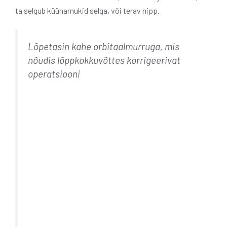
ta selgub küünarnukid selga, või terav nipp.
Lõpetasin kahe orbitaalmurruga, mis
nõudis lõppkokkuvõttes korrigeerivat
operatsiooni