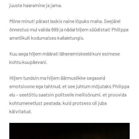
juuste haaramine ja jama.
Mõne minuti pärast laskis naine lõpuks maha. Seejärel
õnnestus mul valida 999 ja nädal hiljem süüdistati Philippa
ametlikult kodumaises kallaletungis.
Kuu aega hiljem määrati lähenemiskeeld kuni esimese
kohtu kuupäevani.
Hiljem tundsin ma hiljem äärmuslikke segaseid
emotsioone ega tahtnud, et see juhtum mõjutaks Philippa
elu – seetõttu saatsin politseile meilisõnumi, et proovida
kohtumenetlust peatada, kuid protsess oli juba
käivitatud.