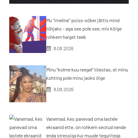
Mu “imeline” poiss-sõber jättis mind
tühjaks – aga see pole see, mis kõige
rohkem haiget teeb
8.08.2026
Minu “kolme kuu reegel” tõestas, et minu
kohting pole minu jaoks õige
8.08.2026
Vanemad, kes panevad oma lastele
ekraanid ette, on rohkem seotud nende
enda stressiga kui muude teguritega