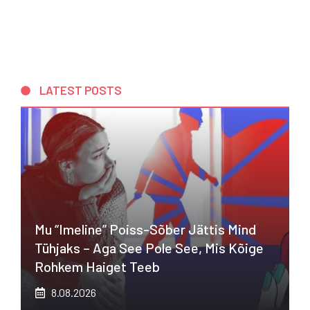
LATEST POSTS
Mu “imeline” Poiss-Sõber Jättis Mind
Tühjaks – Aga See Pole See, Mis Kõige
Rohkem Haiget Teeb
8.08.2026