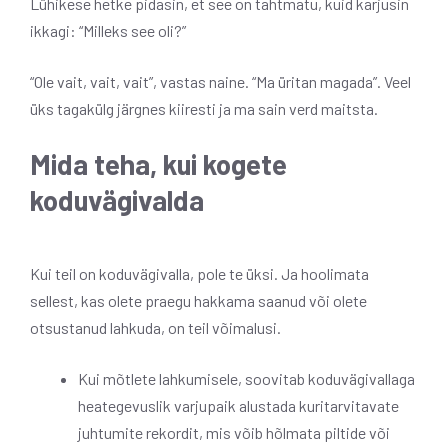
Lühikese hetke pidasin, et see on tahtmatu, kuid karjusin
ikkagi: “Milleks see oli?”
“Ole vait, vait, vait”, vastas naine. “Ma üritan magada”. Veel
üks tagakülg järgnes kiiresti ja ma sain verd maitsta.
Mida teha, kui kogete
koduvägivalda
Kui teil on koduvägivalla, pole te üksi. Ja hoolimata
sellest, kas olete praegu hakkama saanud või olete
otsustanud lahkuda, on teil võimalusi.
Kui mõtlete lahkumisele, soovitab koduvägivallaga
heategevuslik varjupaik alustada kuritarvitavate
juhtumite rekordit, mis võib hõlmata piltide või