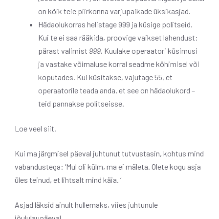
on kõik teie piirkonna varjupaikade üksikasjad.
Hädaolukorras helistage 999 ja küsige politseid.
Kui te ei saa rääkida, proovige vaikset lahendust:
pärast valimist
999,
Kuulake operaatori küsimusi
ja vastake võimaluse korral seadme köhimisel või
koputades. Kui küsitakse, vajutage 55, et
operaatorile teada anda, et see on hädaolukord –
teid pannakse politseisse.
Loe veel siit.
Kui ma järgmisel päeval juhtunut tutvustasin, kohtus mind
vabandustega:
‘Mul oli külm, ma ei mäleta. Olete kogu asja
üles teinud, et lihtsalt mind käia. ‘
Asjad läksid ainult hullemaks, viies juhtunule
jõululaupäeval.