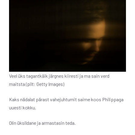
Veel üks tagantkäik järgnes kiiresti ja ma sain verd
maitsta (pilt: Getty Images)
Kaks nädalat pärast vahejuhtumit saime koos Philippaga
uuesti kokku.
Olin üksildane ja armastasin teda.