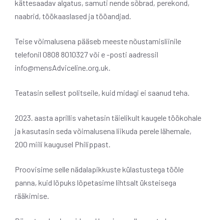
kättesaadav algatus, samuti nende sõbrad, perekond,
naabrid, töökaaslased ja tööandjad.
Teise võimalusena pääseb meeste nõustamisliinile
telefonil 0808 8010327 või e -posti aadressil
info@mensAdviceline.org.uk
.
Teatasin sellest politseile, kuid midagi ei saanud teha.
2023. aasta aprillis vahetasin täielikult kaugele töökohale
ja kasutasin seda võimalusena liikuda perele lähemale,
200 miili kaugusel Philippast.
Proovisime selle nädalapikkuste külastustega tööle
panna, kuid lõpuks lõpetasime lihtsalt üksteisega
rääkimise.