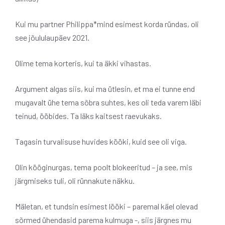
Kui mu partner Philippa*mind esimest korda ründas, oli
see jõululaupäev 2021.
Olime tema korteris, kui ta äkki vihastas.
Argument algas siis, kui ma ütlesin, et ma ei tunne end
mugavalt ühe tema sõbra suhtes, kes oli teda varem läbi
teinud, ööbides. Ta läks kaitsest raevukaks.
Tagasin turvalisuse huvides kööki, kuid see oli viga.
Olin kööginurgas, tema poolt blokeeritud – ja see, mis
järgmiseks tuli, oli rünnakute näkku.
Mäletan, et tundsin esimest lööki – paremal käel olevad
sõrmed ühendasid parema kulmuga -, siis järgnes mu