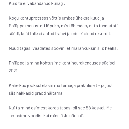
Kuid ta ei vabandanud kunagi.
Kogu kohtuprotsess võttis umbes üheksa kuud ja
Philippa manustati lõpuks, mis tähendas, et ta tunnistati
süüdi, kuid talle ei antud trahvi ja mis ei olnud rekordit.
Nüüd tagasi vaadates soovin, et ma lahkuksin siis heaks.
Philippa ja mina kohtusime kohtingurakenduses sügisel
2021.
Kahe kuu jooksul elasin ma temaga praktiliselt – ja just
siis hakkasid praod näitama.
Kui ta mind esimest korda tabas, oli see öö keskel. Me
lamasime voodis, kui mind äkki näol oli.