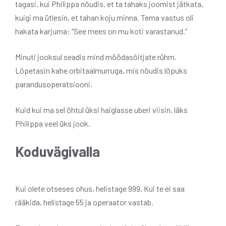
tagasi, kui Philippa nõudis, et ta tahaks joomist jätkata,
kuigi ma ütlesin, et tahan koju minna. Tema vastus oli
hakata karjuma: “See mees on mu koti varastanud.”
Minuti jooksul seadis mind möödasõitjate rühm.
Lõpetasin kahe orbitaalmurruga, mis nõudis lõpuks
parandusoperatsiooni.
Kuid kui ma sel õhtul üksi haiglasse uberi viisin, läks
Philippa veel üks jook.
Koduvägivalla
Kui olete otseses ohus, helistage 999. Kui te ei saa
rääkida, helistage 55 ja operaator vastab.