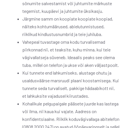
sõnumite salvestamist või juhtumite märkuste
tegemist, kuupäevi ja juhtumite üksikasju.
Järgmine samm on koopiate koopiate koopiad,
näiteks kohtumäärused, abielutunnistused,
riiklikud kindlustusnumbrid ja teie juhiluba.
Vahepeal tuvastage oma kodu turvalisemad
piirkonnad nii, et teaksite, kuhu minna, kui teie
vägivallatseja süveneb. Ideaalis peaks see olema
tuba, millel on telefon ja ukse või aken väljastpoolt.
Kui tunnete end lahkumiseks, alustage ohutu ja
usaldusväärse marsruudi plaani koostamisega. Kui
tunnete seda turvaliselt, pakkige hädaabikott nii,
et lahkuksite vajadusel kiirustades.
Kohalikule pelgupaigale pääsete juurde kas lastega
või ilma, nii kaua kui vajate. Aadress on
konfidentsiaalne. Riiklik koduvägivallaga abitelefon
(0808 2000 247) on avatud ööpäevaringselt ja sellel