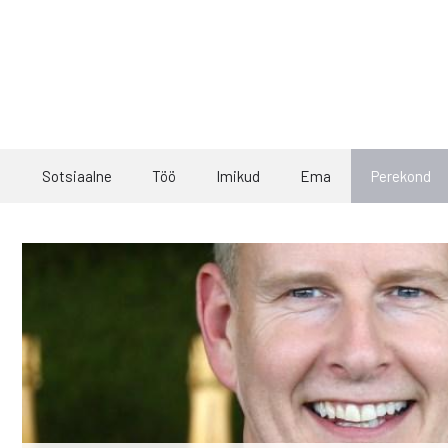
Skip
to
content
Sotsiaalne
Töö
Imikud
Ema
Perekond