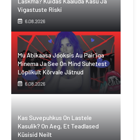
Laskma? Kuidas Kaaluda Kasu Ja
Vigastuste Riski
6.08.2026
Mu Abikaasa Jooksis Au Pair’iga
Minema Ja See On Mind Suhetest
Lõplikult Kõrvale Jätnud
6.08.2026
Kas Suvepuhkus On Lastele
Kasulik? On Aeg, Et Teadlased
Küsisid Neilt