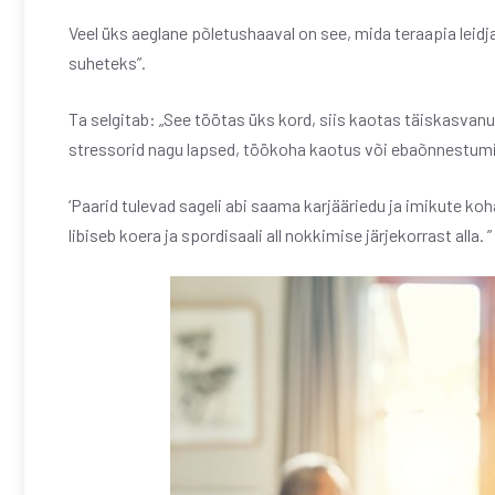
Veel üks aeglane põletushaaval on see, mida teraapia leid
suheteks”.
Ta selgitab: „See töötas üks kord, siis kaotas täiskasvanud
stressorid nagu lapsed, töökoha kaotus või ebaõnnestumin
‘Paarid tulevad sageli abi saama karjääriedu ja imikute k
libiseb koera ja spordisaali all nokkimise järjekorrast alla. ”