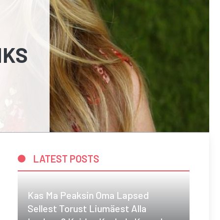
IKS
LATEST POSTS
Kas Ma Peaksin Oma Lapsed
Sellest Torust Liumäest Alla