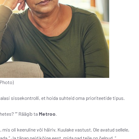
kPhoto)
asi sissekontrolli, et hoida suhteid oma prioriteetide tipus.
uhetes? “” Räägib ta
Metroo
.
 mis oli keeruline või häiriv. Kuulake vastust. Ole avatud sellele,
da.” Ja tänan neid kõige eest, mida nad teile on öelnud. ”