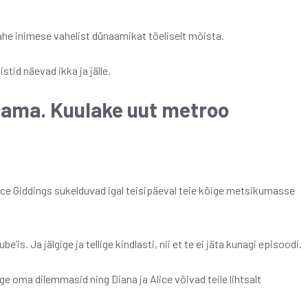
ahe inimese vahelist dünaamikat tõeliselt mõista.
tid näevad ikka ja jälle.
jama. Kuulake uut metroo
ice Giddings sukelduvad igal teisipäeval teie kõige metsikumasse
s. Ja jälgige ja tellige kindlasti, nii et te ei jäta kunagi episoodi.
ge oma dilemmasid ning Diana ja Alice võivad teile lihtsalt