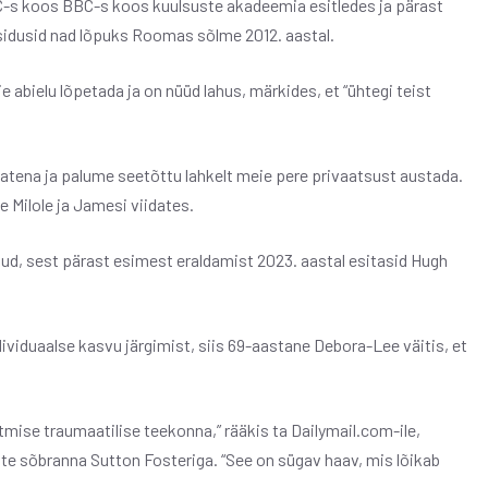
BC-s koos BBC-s koos kuulsuste akadeemia esitledes ja pärast
sidusid nad lõpuks Roomas sõlme 2012. aastal.
 abielu lõpetada ja on nüüd lahus, märkides, et “ühtegi teist
tena ja palume seetõttu lahkelt meie pere privaatsust austada.
 Milole ja Jamesi viidates.
nud, sest pärast esimest eraldamist 2023. aastal esitasid Hugh
ividuaalse kasvu järgimist, siis 69-aastane Debora-Lee väitis, et
tmise traumaatilise teekonna,” rääkis ta Dailymail.com-ile,
te sõbranna Sutton Fosteriga. “See on sügav haav, mis lõikab