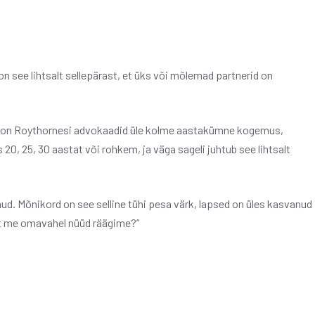
 on see lihtsalt sellepärast, et üks või mõlemad partnerid on
llel on Roythornesi advokaadid üle kolme aastakümne kogemus,
s 20, 25, 30 aastat või rohkem, ja väga sageli juhtub see lihtsalt
olnud. Mõnikord on see selline tühi pesa värk, lapsed on üles kasvanud
lest me omavahel nüüd räägime?”