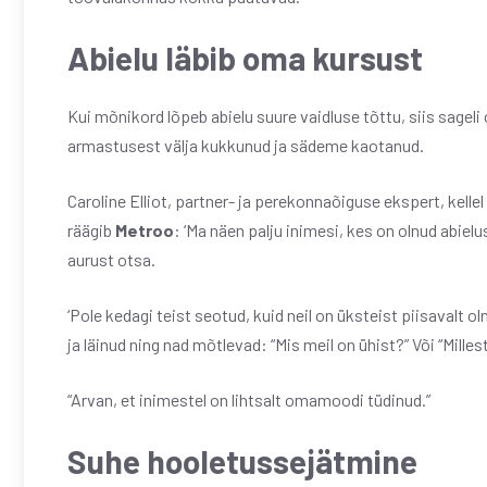
Abielu läbib oma kursust
Kui mõnikord lõpeb abielu suure vaidluse tõttu, siis sageli
armastusest välja kukkunud ja sädeme kaotanud.
Caroline Elliot, partner- ja perekonnaõiguse ekspert, ke
räägib
Metroo
: ‘Ma näen palju inimesi, kes on olnud abielu
aurust otsa.
‘Pole kedagi teist seotud, kuid neil on üksteist piisavalt 
ja läinud ning nad mõtlevad: “Mis meil on ühist?” Või “Mil
“Arvan, et inimestel on lihtsalt omamoodi tüdinud.”
Suhe hooletussejätmine