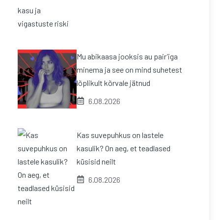
Mu abikaasa jooksis au pair’iga
minema ja see on mind suhetest
lõplikult kõrvale jätnud
6.08.2026
Kas suvepuhkus on lastele
kasulik? On aeg, et teadlased
küsisid neilt
6.08.2026