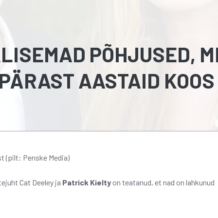
ALISEMAD PÕHJUSED, M
PÄRAST AASTAID KOOS
t (pilt: Penske Media)
ejuht Cat Deeley ja
Patrick Kielty
on teatanud, et nad on lahkunud