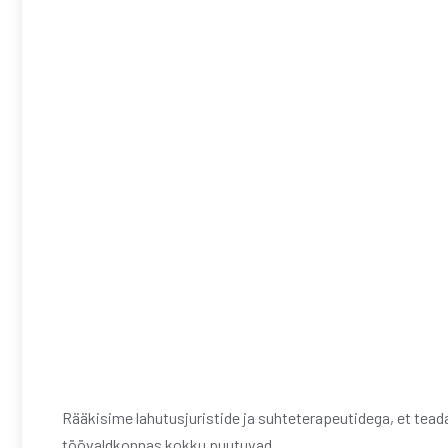
Rääkisime lahutusjuristide ja suhteterapeutidega, et tea
töövaldkonnas kokku puutuvad.