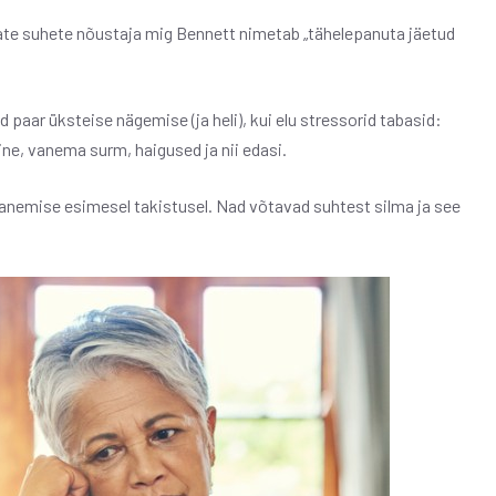
jate suhete nõustaja mig Bennett nimetab „tähelepanuta jäetud
 paar üksteise nägemise (ja heli), kui elu stressorid tabasid:
e, vanema surm, haigused ja nii edasi.
ohanemise esimesel takistusel. Nad võtavad suhtest silma ja see