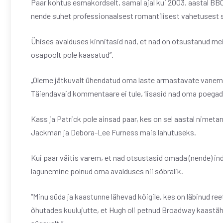
Paar kohtus esmakordselt, samal ajal kui 2003. aastal B
nende suhet professionaalsest romantilisest vahetusest 
Ühises avalduses kinnitasid nad, et nad on otsustanud meie
osapoolt pole kaasatud”.
„Oleme jätkuvalt ühendatud oma laste armastavate vanema
Täiendavaid kommentaare ei tule, ‘lisasid nad oma poegade
Kass ja Patrick pole ainsad paar, kes on sel aastal nimeta
Jackman ja Debora-Lee Furness mais lahutuseks.
Kui paar väitis varem, et nad otsustasid omada (nende) ind
lagunemine polnud oma avalduses nii sõbralik.
“Minu süda ja kaastunne lähevad kõigile, kes on läbinud ree
õhutades kuulujutte, et Hugh oli petnud Broadway kaastäh