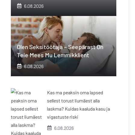
6.08.2026
Olen Seksitöötaja – Seepärast On
Teie Mees Mu Lemmikklient
6.08.2026
Kas ma peaksin oma lapsed
sellest torust liumäest alla
laskma? Kuidas kaaluda kasu ja
vigastuste riski
6.08.2026