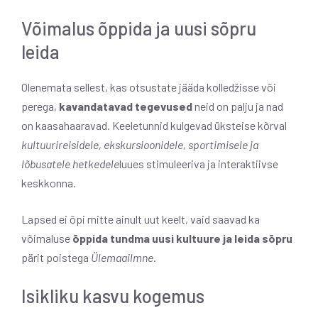
Võimalus õppida ja uusi sõpru
leida
Olenemata sellest, kas otsustate jääda kolledžisse või
perega,
kavandatavad tegevused
neid on palju ja nad
on kaasahaaravad. Keeletunnid kulgevad üksteise kõrval
kultuurireisidele, ekskursioonidele, sportimisele ja
lõbusatele hetkedele
luues stimuleeriva ja interaktiivse
keskkonna.
Lapsed ei õpi mitte ainult uut keelt, vaid saavad ka
võimaluse
õppida tundma uusi kultuure ja leida sõpru
pärit poistega
Ülemaailmne
.
Isikliku kasvu kogemus