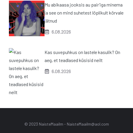
Mu abikaasa jooksis au pair’iga minema
ja see on mind suhetest lõplikult kõrvale
jätnud
6.08.2026
Kas suvepuhkus on lastele kasulik? On
aeg, et teadlased küsisid neilt
6.08.2026
© 2023 NaisteMaailm -
NaisteMaailm@aol.com