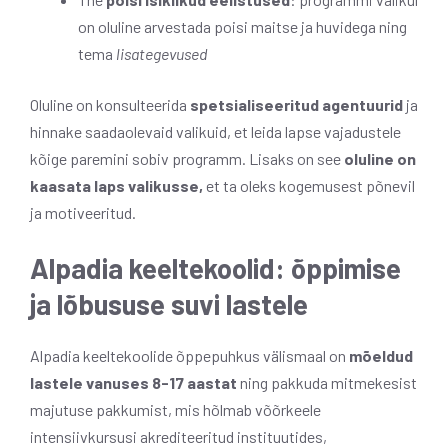
on oluline arvestada poisi maitse ja huvidega ning
tema
lisategevused
Oluline on konsulteerida
spetsialiseeritud agentuurid
ja
hinnake saadaolevaid valikuid, et leida lapse vajadustele
kõige paremini sobiv programm. Lisaks on see
oluline on
kaasata laps valikusse,
et ta oleks kogemusest põnevil
ja motiveeritud.
Alpadia keeltekoolid: õppimise
ja lõbususe suvi lastele
Alpadia keeltekoolide õppepuhkus välismaal on
mõeldud
lastele vanuses 8-17 aastat
ning pakkuda mitmekesist
majutuse pakkumist, mis hõlmab võõrkeele
intensiivkursusi akrediteeritud instituutides,