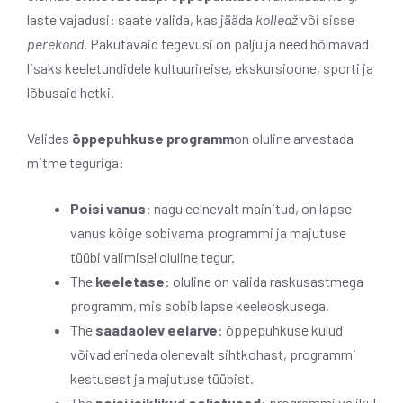
laste vajadusi: saate valida, kas jääda
kolledž
või sisse
perekond
. Pakutavaid tegevusi on palju ja need hõlmavad
lisaks keeletundidele kultuurireise, ekskursioone, sporti ja
lõbusaid hetki.
Valides
õppepuhkuse programm
on oluline arvestada
mitme teguriga:
Poisi vanus
: nagu eelnevalt mainitud, on lapse
vanus kõige sobivama programmi ja majutuse
tüübi valimisel oluline tegur.
The
keeletase
: oluline on valida raskusastmega
programm, mis sobib lapse keeleoskusega.
The
saadaolev eelarve
: õppepuhkuse kulud
võivad erineda olenevalt sihtkohast, programmi
kestusest ja majutuse tüübist.
The
poisi isiklikud eelistused
: programmi valikul