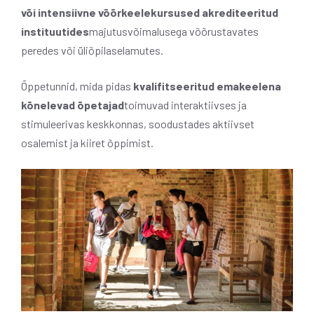
või intensiivne võõrkeelekursused akrediteeritud
instituutides
majutusvõimalusega võõrustavates
peredes või üliõpilaselamutes.
Õppetunnid, mida pidas
kvalifitseeritud emakeelena
kõnelevad õpetajad
toimuvad interaktiivses ja
stimuleerivas keskkonnas, soodustades aktiivset
osalemist ja kiiret õppimist.