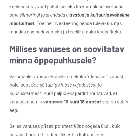
keeleoskust, vaid pakub selleks ka võimaluse
avardada
oma silmaringi ja arendada a
avatud ja kultuuridevaheline
mentaliteet
. Tõeline investeering nende tulevikku, mis
muudab nad pädevamaks ja teadlikumaks kodanikeks.
Millises vanuses on soovitatav
minna õppepuhkusele?
Välismaale õppepuhkusele minekuks “ideaalset” vanust
pole, sest
See sõltub iga lapse vajadustest ja
küpsusastmest
. Kuid paljud eksperdid nõustuvad, et
vanusevahemik
vanuses 13 kuni 18 aastat
see on sobiv
aeg.
Selles vanuses piisab poistest
küps
kogeda üksi, kuid
piisavalt noorelt, et keelelisest ja kultuurilisest