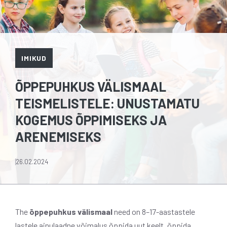
IMIKUD
ÕPPEPUHKUS VÄLISMAAL
TEISMELISTELE: UNUSTAMATU
KOGEMUS ÕPPIMISEKS JA
ARENEMISEKS
26.02.2024
The
õppepuhkus välismaal
need on 8–17-aastastele
lastele ainulaadne võimalus õppida uut keelt, õppida