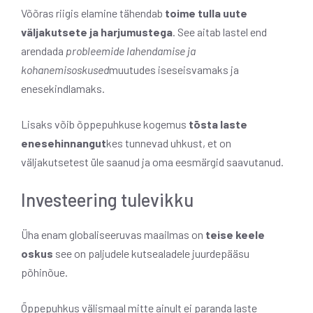
Võõras riigis elamine tähendab
toime tulla uute
väljakutsete ja harjumustega
. See aitab lastel end
arendada
probleemide lahendamise ja
kohanemisoskused
muutudes iseseisvamaks ja
enesekindlamaks.
Lisaks võib õppepuhkuse kogemus
tõsta laste
enesehinnangut
kes tunnevad uhkust, et on
väljakutsetest üle saanud ja oma eesmärgid saavutanud.
Investeering tulevikku
Üha enam globaliseeruvas maailmas on
teise keele
oskus
see on paljudele kutsealadele juurdepääsu
põhinõue.
Õppepuhkus välismaal mitte ainult ei paranda laste