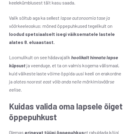
keelekümblusest täit kasu saada.
Valik sõltub aga ka sellest
lapse autonoomia tase ja
võõrkeeleoskus
: mõned õppepuhkused tegelikult on
loodud spetsiaalselt isegi väiksematele lastele
alates 8. eluaastast.
Loomulikult on see hädavajalik
hoolikalt hinnata lapse
küpsust
ja veenduge, et ta on valmis kogema välismaal,
kuid väikeste laste võime õppida uusi keeli on erakordne
ja
alates noorest east võib anda neile märkimisväärse
eelise
.
Kuidas valida oma lapsele õiget
õppepuhkust
Olemas
erinevat tüüpi õppepuhkus
et rahuldada kõigi