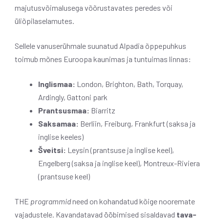
majutusvõimalusega võõrustavates peredes või
üliõpilaselamutes.
Sellele vanuserühmale suunatud Alpadia õppepuhkus
toimub mõnes Euroopa kaunimas ja tuntuimas linnas:
Inglismaa:
London, Brighton, Bath, Torquay,
Ardingly, Gattoni park
Prantsusmaa:
Biarritz
Saksamaa:
Berliin, Freiburg, Frankfurt (saksa ja
inglise keeles)
Šveitsi:
Leysin (prantsuse ja inglise keel),
Engelberg (saksa ja inglise keel), Montreux-Riviera
(prantsuse keel)
THE
programmid
need on kohandatud kõige nooremate
vajadustele. Kavandatavad ööbimised sisaldavad
tava-