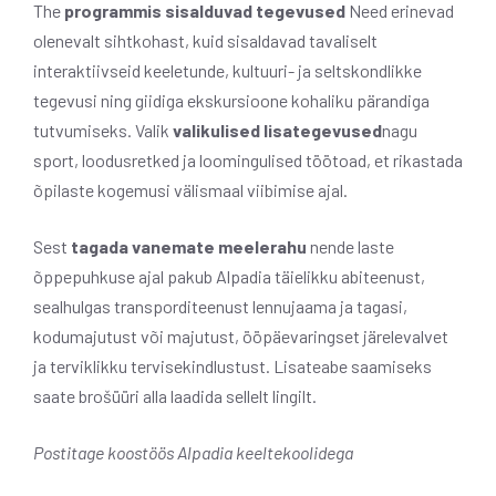
The
programmis sisalduvad tegevused
Need erinevad
olenevalt sihtkohast, kuid sisaldavad tavaliselt
interaktiivseid keeletunde, kultuuri- ja seltskondlikke
tegevusi ning giidiga ekskursioone kohaliku pärandiga
tutvumiseks. Valik
valikulised lisategevused
nagu
sport, loodusretked ja loomingulised töötoad, et rikastada
õpilaste kogemusi välismaal viibimise ajal.
Sest
tagada vanemate meelerahu
nende laste
õppepuhkuse ajal pakub Alpadia täielikku abiteenust,
sealhulgas transporditeenust lennujaama ja tagasi,
kodumajutust või majutust, ööpäevaringset järelevalvet
ja terviklikku tervisekindlustust. Lisateabe saamiseks
saate brošüüri alla laadida sellelt lingilt.
Postitage koostöös Alpadia keeltekoolidega