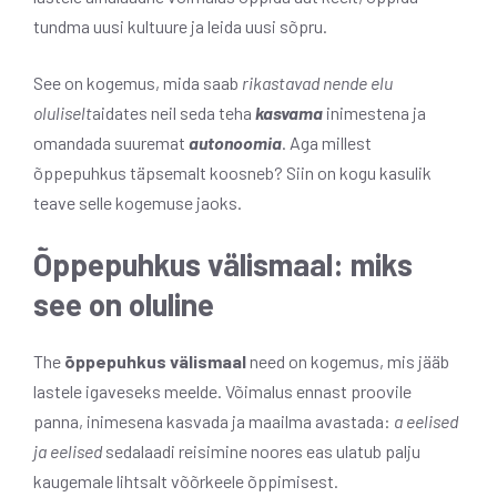
tundma uusi kultuure ja leida uusi sõpru.
See on kogemus, mida saab
rikastavad nende elu
oluliselt
aidates neil seda teha
kasvama
inimestena ja
omandada suuremat
autonoomia
. Aga millest
õppepuhkus täpsemalt koosneb? Siin on kogu kasulik
teave selle kogemuse jaoks.
Õppepuhkus välismaal: miks
see on oluline
The
õppepuhkus välismaal
need on kogemus, mis jääb
lastele igaveseks meelde. Võimalus ennast proovile
panna, inimesena kasvada ja maailma avastada:
a
eelised
ja eelised
sedalaadi reisimine noores eas ulatub palju
kaugemale lihtsalt võõrkeele õppimisest.