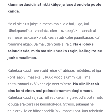
klammerdusid instinkti külge ja lased end elu poole
kanda.
Ma ei ole elus julge inimene, ma ei ole hulljulge, kui
tähelepanelikult vaadata, olen lits, keegi, kes annab alla
esimese raskuse korral, kes satub kohe paanikasse, kui
ronimine algab. Ja ma ütlen teile siiralt:
Ma ei oleks
teinud seda, mida ma sinu heaks tegin, kellegi teise
jaoks maailmas.
Kaheksa kuud meeletuid reise kiirabisse, mõeldes, et iga
kord jääb viimaseks, 8 kuud voodis ummikus, ilma
seltskonnaelu või vaba aja veetmiseta.
Ma olin lihtsalt
sinu konteiner, mul polnud enam midagi omast.
Kaheksa kuud asjata, millest kaks haiglavoodis ootamatu
lõpuga erakorralise keisrilõikega. Stress, pikaajaline
haiglaravi (olen hüpohondrik ja viimane koht, kus tahaksin