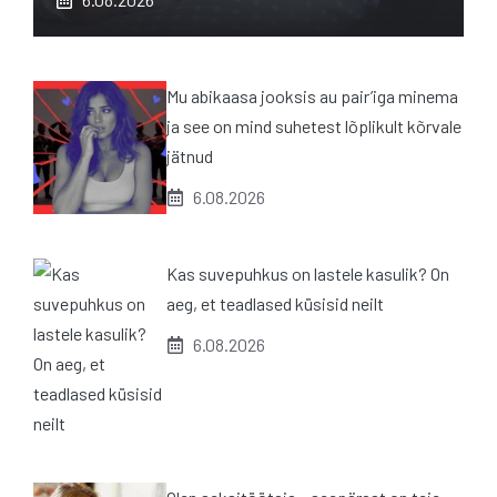
Mu abikaasa jooksis au pair’iga minema
ja see on mind suhetest lõplikult kõrvale
jätnud
6.08.2026
Kas suvepuhkus on lastele kasulik? On
aeg, et teadlased küsisid neilt
6.08.2026