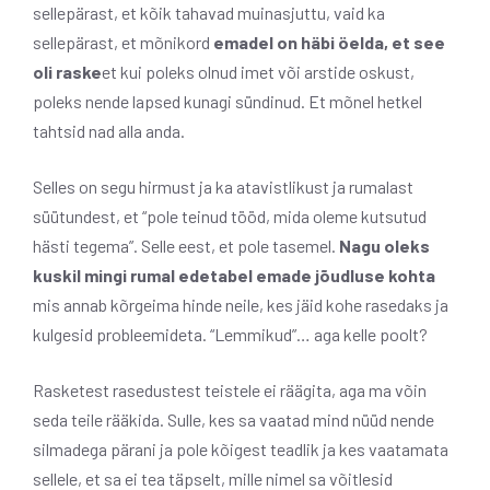
sellepärast, et kõik tahavad muinasjuttu, vaid ka
sellepärast, et mõnikord
emadel on häbi öelda, et see
oli raske
et kui poleks olnud imet või arstide oskust,
poleks nende lapsed kunagi sündinud. Et mõnel hetkel
tahtsid nad alla anda.
Selles on segu hirmust ja ka atavistlikust ja rumalast
süütundest, et “pole teinud tööd, mida oleme kutsutud
hästi tegema”. Selle eest, et pole tasemel.
Nagu oleks
kuskil mingi rumal edetabel emade jõudluse kohta
mis annab kõrgeima hinde neile, kes jäid kohe rasedaks ja
kulgesid probleemideta. “Lemmikud”… aga kelle poolt?
Rasketest rasedustest teistele ei räägita, aga ma võin
seda teile rääkida. Sulle, kes sa vaatad mind nüüd nende
silmadega pärani ja pole kõigest teadlik ja kes vaatamata
sellele, et sa ei tea täpselt, mille nimel sa võitlesid