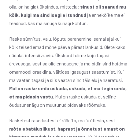
olla, on haigla), üksindus, mitteelu:
sinust oli saanud mu
kõik, kuigi ma sind isegi ei tundnud
ja ennekõike ma ei
teadnud, kas ma sinuga kunagi kohtun.
Raske sünnitus, valu, lõputu paranemine, samal ajal kui
kõik teised emad mõne päeva pärast lahkusid. Olete kaks
nädalat intensiivravis. Ükskord tulime koju tagasi
ärevusega, sest sa olid enneaegne ja ma pidin sind hoidma
omamoodi oraaklina, vältides igasugust saastumist. Kui
ma vaatan tagasi ja siis vaatan sind täis elu ja naeratusi,
Mul on raske seda uskuda, uskuda, et ma tegin seda,
et ma pidasin vastu.
Mul on raske uskuda, et selline
õudusunenägu on muutunud pidevaks rõõmuks.
Rasketest rasedustest ei räägita, ma ju ütlesin, sest
mõte ebatäiuslikust, haprast ja õnnetust emast on
hirmutav, tundub looduse vastane.
Kuid ärge tehke