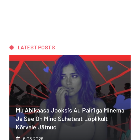
LATEST POSTS
Mu Abikaasa Jooksis Au Pair’iga Minema
Ja See On Mind Suhetest Lõplikult
Kõrvale Jätnud
6.08.2026