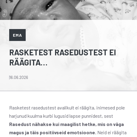
EMA
RASKETEST RASEDUSTEST EI
RÄÄGITA…
16.06.2026
Rasketest rasedustest avalikult ei räägita, inimesed pole
harjunud kuulma kurbi lugusid lapse punnidest, sest
Rasedust nähakse kui maagilist hetke, mis on väga
magus ja täis positiivseid emotsioone.
Neid ei räägita