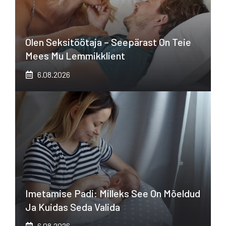
Olen Seksitöötaja – Seepärast On Teie
Mees Mu Lemmikklient
6.08.2026
Imetamise Padi: Milleks See On Mõeldud
Ja Kuidas Seda Valida
6.08.2026