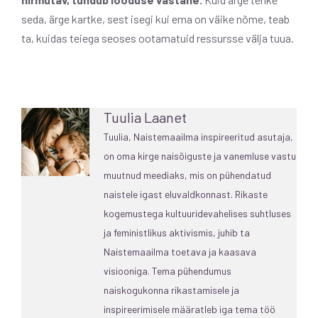
seda, ärge kartke, sest isegi kui ema on väike nõme, teab
ta, kuidas teiega seoses ootamatuid ressursse välja tuua.
Tuulia Laanet
Tuulia, Naistemaailma inspireeritud asutaja,
on oma kirge naisõiguste ja vanemluse vastu
muutnud meediaks, mis on pühendatud
naistele igast eluvaldkonnast. Rikaste
kogemustega kultuuridevahelises suhtluses
ja feministlikus aktivismis, juhib ta
Naistemaailma toetava ja kaasava
visiooniga. Tema pühendumus
naiskogukonna rikastamisele ja
inspireerimisele määratleb iga tema töö