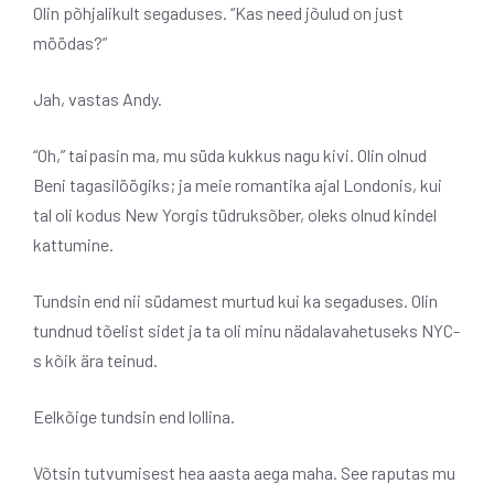
Olin põhjalikult segaduses. “Kas need jõulud on just
möödas?”
Jah, vastas Andy.
“Oh,” taipasin ma, mu süda kukkus nagu kivi. Olin olnud
Beni tagasilöögiks; ja meie romantika ajal Londonis, kui
tal oli kodus New Yorgis tüdruksõber, oleks olnud kindel
kattumine.
Tundsin end nii südamest murtud kui ka segaduses. Olin
tundnud tõelist sidet ja ta oli minu nädalavahetuseks NYC-
s kõik ära teinud.
Eelkõige tundsin end lollina.
Võtsin tutvumisest hea aasta aega maha. See raputas mu