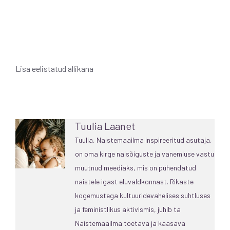
Lisa eelistatud allikana
Tuulia Laanet
Tuulia, Naistemaailma inspireeritud asutaja,
on oma kirge naisõiguste ja vanemluse vastu
muutnud meediaks, mis on pühendatud
naistele igast eluvaldkonnast. Rikaste
kogemustega kultuuridevahelises suhtluses
ja feministlikus aktivismis, juhib ta
Naistemaailma toetava ja kaasava