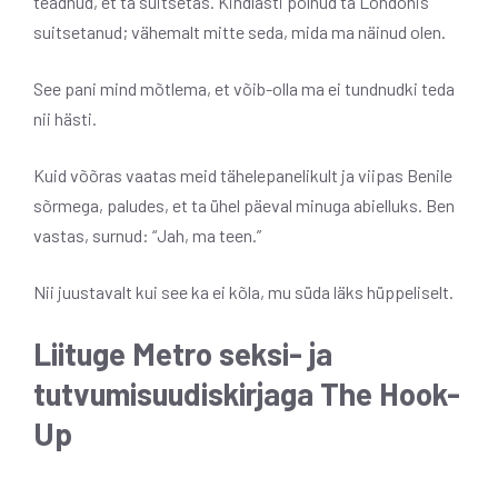
teadnud, et ta suitsetas. Kindlasti polnud ta Londonis
suitsetanud; vähemalt mitte seda, mida ma näinud olen.
See pani mind mõtlema, et võib-olla ma ei tundnudki teda
nii hästi.
Kuid võõras vaatas meid tähelepanelikult ja viipas Benile
sõrmega, paludes, et ta ühel päeval minuga abielluks. Ben
vastas, surnud: “Jah, ma teen.”
Nii juustavalt kui see ka ei kõla, mu süda läks hüppeliselt.
Liituge Metro seksi- ja
tutvumisuudiskirjaga The Hook-
Up