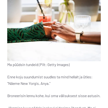
Ma püüdsin tundeid (Pilt: Getty Images)
Enne koju suundumist suudles ta mind hellalt ja ütles:
“Näeme New Yorgis, Anya.”
Broneerisin lennu kohe, kui oma välisuksest sisse astusin.
Järgmise kuue nädala jooksul pidasime ühendust. Ma ei