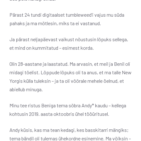
Pärast 24 tundi digitaalset tumbleweed’i vajus mu süda
pahaks ja ma mõtlesin, miks ta ei vastanud.
Ja pärast neljapäevast vaikust nõustusin lõpuks sellega,
et mind on kummitatud – esimest korda.
Olin 28-aastane ja laastatud. Ma arvasin, et meil ja Benil oli
midagi tõelist. Lõppude lõpuks oli ta anus, et ma talle New
Yorgis külla tuleksin – ja ta oli võõrale mehele öelnud, et
abiellub minuga.
Minu tee ristus Beniga tema sõbra Andy* kaudu – kellega
kohtusin 2019. aasta oktoobris ühel tööüritusel.
Andy küsis, kas ma tean kedagi, kes basskitarri mängiks;
tema bändil oli tulemas ühekordne esinemine. Ma võiksin –