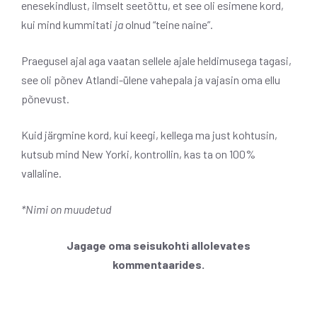
enesekindlust, ilmselt seetõttu, et see oli esimene kord,
kui mind kummitati
ja
olnud “teine ​​naine”.
Praegusel ajal aga vaatan sellele ajale heldimusega tagasi,
see oli põnev Atlandi-ülene vahepala ja vajasin oma ellu
põnevust.
Kuid järgmine kord, kui keegi, kellega ma just kohtusin,
kutsub mind New Yorki, kontrollin, kas ta on 100%
vallaline.
*Nimi on muudetud
Jagage oma seisukohti allolevates
kommentaarides.