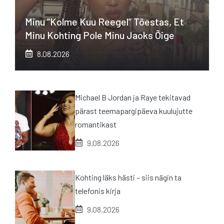
Minu “kolme Kuu Reegel” Tõestas, Et
Minu Kohting Pole Minu Jaoks Õige
8.08.2026
Michael B Jordan ja Raye tekitavad
pärast teemapargipäeva kuulujutte
romantikast
9.08.2026
Kohting läks hästi – siis nägin ta
telefonis kirja
9.08.2026