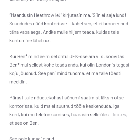
“Maandusin Heathrow’le!” kirjutasin ma. ‘Siin ei saja lund!
Suundudes nüüd kontorisse… kahetsen, et ei broneerinud
täna vaba aega. Andke mulle hiljem teada, kuidas teie
kohtumine läheb xx’.
Kui Ben* mind eelmisel õhtul JFK-sse ära viis, soovitas
Ben* mul sellest kohe teada anda, kui olin Londonis tagasi
koju jõudnud. See pani mind tundma, et ma talle tõesti
meeldin.
Pärast talle nõuetekohast sõnumi saatmist läksin otse
kontorisse, kuid ma ei suutnud tööle keskenduda. Iga
kord, kui mu telefon sumises, haarasin selle üles – lootes,
et see on Ben.
See pole kunagi olnud.