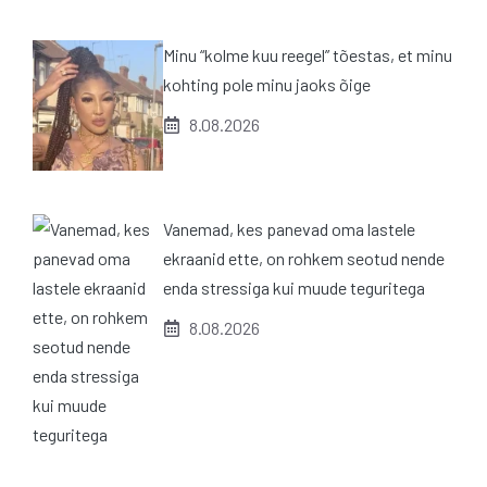
Minu “kolme kuu reegel” tõestas, et minu
kohting pole minu jaoks õige
8.08.2026
Vanemad, kes panevad oma lastele
ekraanid ette, on rohkem seotud nende
enda stressiga kui muude teguritega
8.08.2026