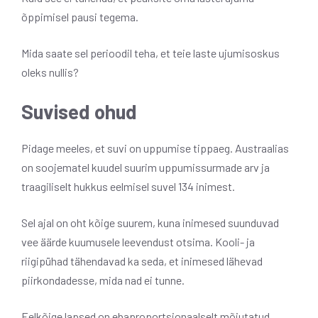
õppimisel pausi tegema.
Mida saate sel perioodil teha, et teie laste ujumisoskus
oleks nullis?
Suvised ohud
Pidage meeles, et suvi on uppumise tippaeg. Austraalias
on soojematel kuudel suurim uppumissurmade arv ja
traagiliselt hukkus eelmisel suvel 134 inimest.
Sel ajal on oht kõige suurem, kuna inimesed suunduvad
vee äärde kuumusele leevendust otsima. Kooli- ja
riigipühad tähendavad ka seda, et inimesed lähevad
piirkondadesse, mida nad ei tunne.
Eelkõige lapsed on ebaproportsionaalselt mõjutatud,