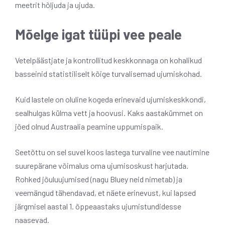
meetrit hõljuda ja ujuda.
Mõelge igat tüüpi vee peale
Vetelpäästjate ja kontrollitud keskkonnaga on kohalikud
basseinid statistiliselt kõige turvalisemad ujumiskohad.
Kuid lastele on oluline kogeda erinevaid ujumiskeskkondi,
sealhulgas külma vett ja hoovusi. Kaks aastakümmet on
jõed olnud Austraalia peamine uppumispaik.
Seetõttu on sel suvel koos lastega turvaline vee nautimine
suurepärane võimalus oma ujumisoskust harjutada.
Rohked jõuluujumised (nagu Bluey neid nimetab) ja
veemängud tähendavad, et näete erinevust, kui lapsed
järgmisel aastal 1. õppeaastaks ujumistundidesse
naasevad.