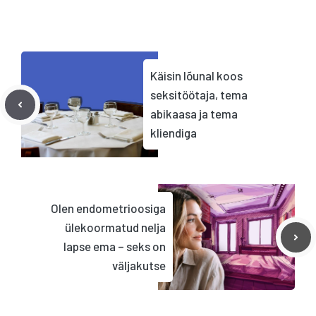
Käisin lõunal koos
seksitöötaja, tema
abikaasa ja tema
kliendiga
Olen endometrioosiga
ülekoormatud nelja
lapse ema – seks on
väljakutse