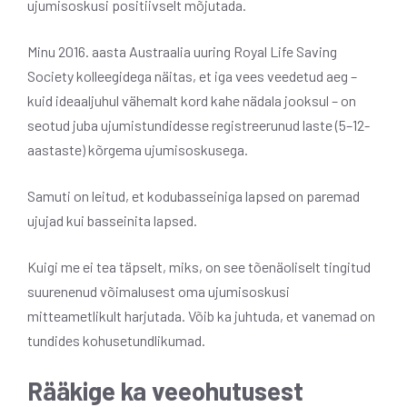
ujumisoskusi positiivselt mõjutada.
Minu 2016. aasta Austraalia uuring Royal Life Saving
Society kolleegidega näitas, et iga vees veedetud aeg –
kuid ideaaljuhul vähemalt kord kahe nädala jooksul – on
seotud juba ujumistundidesse registreerunud laste (5–12-
aastaste) kõrgema ujumisoskusega.
Samuti on leitud, et kodubasseiniga lapsed on paremad
ujujad kui basseinita lapsed.
Kuigi me ei tea täpselt, miks, on see tõenäoliselt tingitud
suurenenud võimalusest oma ujumisoskusi
mitteametlikult harjutada. Võib ka juhtuda, et vanemad on
tundides kohusetundlikumad.
Rääkige ka veeohutusest