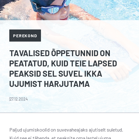
PEREKOND
TAVALISED ÕPPETUNNID ON
PEATATUD, KUID TEIE LAPSED
PEAKSID SEL SUVEL IKKA
UJUMIST HARJUTAMA
27.12.2024
Paljud ujumiskoolid on suvevaheajaks ajutiselt suletud.
Kuid see ei tähenda, et peaksite oma lastel ujuma