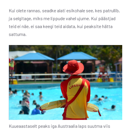
Kui olete rannas, seadke alati esikohale see, kes patrullib,
ja selgitage, miks me lippude vahel ujume. Kui päästjad
teid ei näe, ei saa keegi teid aidata, kui peaksite hätta
sattuma.
Kuueaastaselt peaks iga Austraalia laps suutma viis