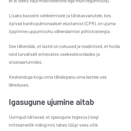
et ei oleks vaja mobiiltelefone ega multitegumtööd).
Lisaks basseini vehklemisele ja täiskasvanutele, kes
õpivad kardiopulmonaalset elustamist (CPR), on ujuma
õppimine uppumisohu vähendamise põhistrateegia.
See tähendab, et lastel on oskused ja teadmised, et hoida
neid turvaliselt erinevates veekeskkondades ja
stsenaariumides.
Keskenduge kogu oma tähelepanu oma lastele vee
läheduses.
Igasugune ujumine aitab
Uuringud näitavad, et igasugune tegevus (isegi
mitteametlik mäng) mis tahes tüüpi vees võib