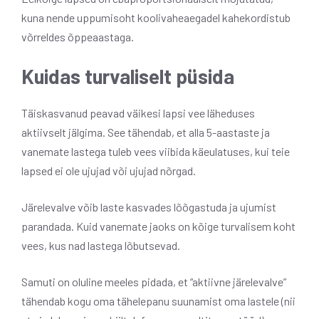
kuna nende uppumisoht koolivaheaegadel kahekordistub
võrreldes õppeaastaga.
Kuidas turvaliselt püsida
Täiskasvanud peavad väikesi lapsi vee läheduses
aktiivselt jälgima. See tähendab, et alla 5-aastaste ja
vanemate lastega tuleb vees viibida käeulatuses, kui teie
lapsed ei ole ujujad või ujujad nõrgad.
Järelevalve võib laste kasvades lõõgastuda ja ujumist
parandada. Kuid vanemate jaoks on kõige turvalisem koht
vees, kus nad lastega lõbutsevad.
Samuti on oluline meeles pidada, et “aktiivne järelevalve”
tähendab kogu oma tähelepanu suunamist oma lastele (nii