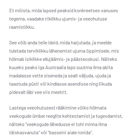
Et mõista, mida lapsed peaksid konkreetses vanuses
tegema, vaadake riiklikku ujumis- ja veeohutuse
raamistikku.
See võib anda teile ideid, mida harjutada, ja meelde
tuletada terviklikku lähenemist ujuma õppimisele, mis
hõlmab isiklikke ellujäämis- ja päästeoskusi. Näiteks
kuueks peaks iga Austraalia laps suutma ilma abita
madalasse vette siseneda ja sealt väljuda, ujuda ja
taastuda püsti või kindlasse asendisse ning liikuda
pidevalt läbi vee viis meetrit.
Lastega veeohutusest rääkimine võiks hõlmata
veekogude ümber reeglite kehtestamist ja tugevdamist,
näiteks “veekogude lähedusse ei tohi minna ilma
täiskasvanuta” või “basseini aiale ronida”.