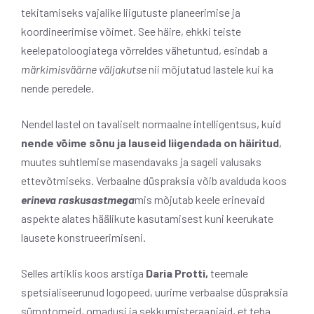
tekitamiseks vajalike liigutuste planeerimise ja
koordineerimise võimet. See häire, ehkki teiste
keelepatoloogiatega võrreldes vähetuntud, esindab a
märkimisväärne väljakutse
nii mõjutatud lastele kui ka
nende peredele.
Nendel lastel on tavaliselt normaalne intelligentsus, kuid
nende võime sõnu ja lauseid liigendada on häiritud
,
muutes suhtlemise masendavaks ja sageli valusaks
ettevõtmiseks. Verbaalne düspraksia võib avalduda koos
erineva raskusastmega
mis mõjutab keele erinevaid
aspekte alates häälikute kasutamisest kuni keerukate
lausete konstrueerimiseni.
Selles artiklis koos arstiga
Daria Protti,
teemale
spetsialiseerunud logopeed, uurime verbaalse düspraksia
sümptomeid, omadusi ja sekkumisteraapiaid, et teha