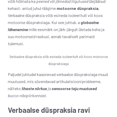
võib hõlmata ka
peened või jämedad liigutused
ülejäänud
kehast: antud juhul räägime
motoorne düspraksia
.
Verbaalne düspraksia võib esineda isoleeritult või koos
motoorse düspraksiaga. Kui see juhtub, a
globaalne
lähenemine
mille eesmärk on järk-järgult ületada keha ja
suu motoorseid raskusi, annab tavaliselt parimaid
tulemusi.
Verbaalne düspraksia võib esineda isoleeritult või koos motoorse
düspraksiaga
Paljudel juhtudel kaasnevad verbaalse düspraksiaga muud
muutused, mis süvendavad artikulatsiooniprobleeme,
näiteks
lihaste nõrkus
ja
sensoorse taju muutused
bucco-näopiirkonnast.
Verbaalse düspraksia ravi