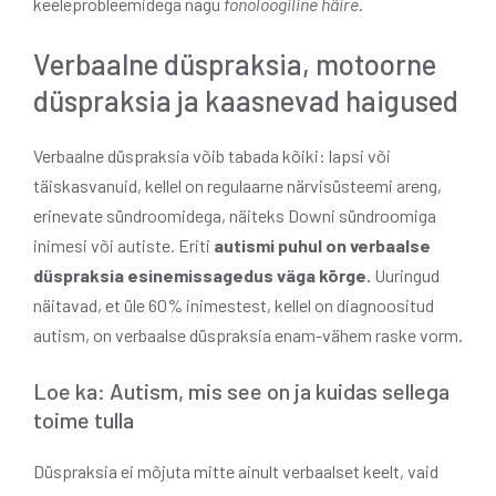
keeleprobleemidega nagu
fonoloogiline häire
.
Verbaalne düspraksia, motoorne
düspraksia ja kaasnevad haigused
Verbaalne düspraksia võib tabada kõiki: lapsi või
täiskasvanuid, kellel on regulaarne närvisüsteemi areng,
erinevate sündroomidega, näiteks Downi sündroomiga
inimesi või autiste. Eriti
autismi puhul on verbaalse
düspraksia esinemissagedus väga kõrge.
Uuringud
näitavad, et üle 60% inimestest, kellel on diagnoositud
autism, on verbaalse düspraksia enam-vähem raske vorm.
Loe ka: Autism, mis see on ja kuidas sellega
toime tulla
Düspraksia ei mõjuta mitte ainult verbaalset keelt, vaid