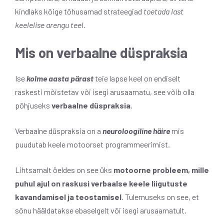
kindlaks kõige tõhusamad strateegiad
toetada last
keelelise arengu teel
.
Mis on verbaalne düspraksia
Ise
kolme aasta pärast
teie lapse keel on endiselt
raskesti mõistetav või isegi arusaamatu, see võib olla
põhjuseks
verbaalne düspraksia
.
Verbaalne düspraksia on a
neuroloogiline häire
mis
puudutab keele motoorset programmeerimist.
Lihtsamalt öeldes on see üks
motoorne probleem, mille
puhul ajul on raskusi verbaalse keele liigutuste
kavandamisel ja teostamisel
. Tulemuseks on see, et
sõnu hääldatakse ebaselgelt või isegi arusaamatult.