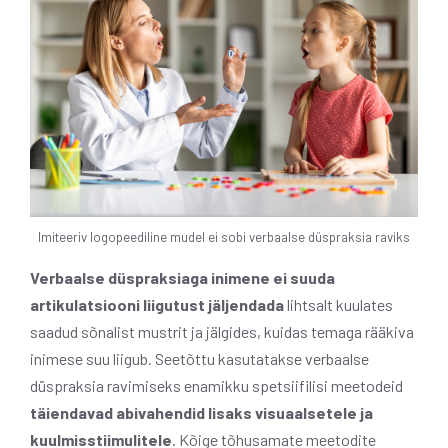
Imiteeriv logopeediline mudel ei sobi verbaalse düspraksia raviks
Verbaalse düspraksiaga inimene ei suuda
artikulatsiooni liigutust jäljendada
lihtsalt kuulates
saadud sõnalist mustrit ja jälgides, kuidas temaga rääkiva
inimese suu liigub. Seetõttu kasutatakse verbaalse
düspraksia ravimiseks enamikku spetsiifilisi meetodeid
täiendavad abivahendid lisaks visuaalsetele ja
kuulmisstiimulitele
. Kõige tõhusamate meetodite