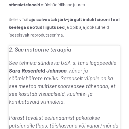
stimulatsioonid
mülohüoidlihase juures.
Sellel viisil
aju salvestab järk-järgult induktsiooni teel
keelega seotud liigutused
ja õpib aja jooksul neid
iseseisvalt reprodutseerima.
2. Suu motoorne teraapia
See tehnika sündis ka USA-s, tänu logopeedile
Sara Rosenfeld Johnson
, kõne- ja
söömishäirete raviks. Sarnaselt viipale on ka
see meetod
multisensoorsed
see tähendab, et
see kasutab visuaalseid, kuulmis- ja
kombatavaid stiimuleid.
Pärast tavalist eelhindamist pakutakse
patsiendile (laps, täiskasvanu või vanur) mõnda