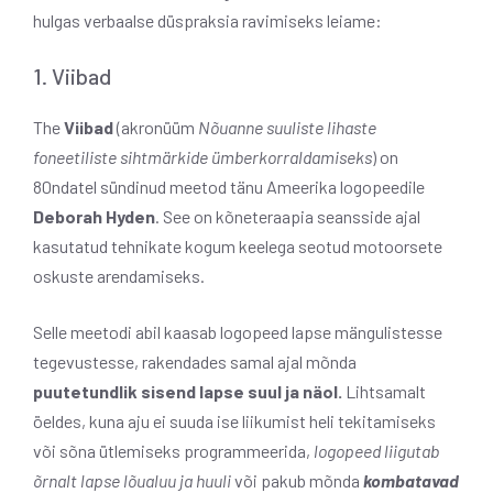
hulgas verbaalse düspraksia ravimiseks leiame:
1. Viibad
The
Viibad
(akronüüm
Nõuanne suuliste lihaste
foneetiliste sihtmärkide ümberkorraldamiseks
) on
80ndatel sündinud meetod tänu Ameerika logopeedile
Deborah Hyden
. See on kõneteraapia seansside ajal
kasutatud tehnikate kogum keelega seotud motoorsete
oskuste arendamiseks.
Selle meetodi abil kaasab logopeed lapse mängulistesse
tegevustesse, rakendades samal ajal mõnda
puutetundlik sisend lapse suul ja näol.
Lihtsamalt
öeldes, kuna aju ei suuda ise liikumist heli tekitamiseks
või sõna ütlemiseks programmeerida,
logopeed liigutab
õrnalt lapse lõualuu ja huuli
või pakub mõnda
kombatavad