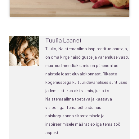
Tuulia Laanet
Tuulia, Naistemaailma inspireeritud asutaja,
on oma kirge naisõiguste ja vanemluse vastu
muutnud meediaks, mis on pühendatud
naistele igast eluvaldkonnast. Rikaste
kogemustega kultuuridevahelises suhtluses
ja feministlikus aktivismis, juhib ta
Naistemaailma toetava ja kaasava
visiooniga. Tema pühendumus
naiskogukonna rikastamisele ja
inspireerimisele määratleb iga tema töö
aspekti.