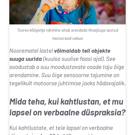
Toores köögivilja närimine aitab arendada lihasjõuga seotud
motoorseid oskusi
Noorematel lastel
võimaldab teil objekte
suuga uurida
(kuulsa suulise faasi ajal). See
soodustab a
suu moodustavate osade taju õige
arendamine
. Suu õige sensoorne tajumine on
tegelikult motoorse juhtimise jaoks hädavajalik.
Mida teha, kui kahtlustan, et mu
lapsel on verbaalne düspraksia?
Kui kahtlustate, et teie lapsel on verbaalne