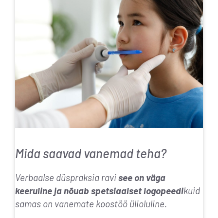
Mida saavad vanemad teha?
Verbaalse düspraksia ravi
see on väga
keeruline ja nõuab spetsiaalset logopeedi
kuid
samas on vanemate koostöö ülioluline.