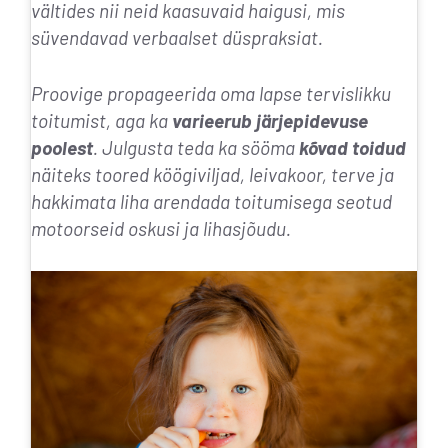
vältides nii neid kaasuvaid haigusi, mis
süvendavad verbaalset düspraksiat.
Proovige propageerida oma lapse tervislikku
toitumist, aga ka
varieerub järjepidevuse
poolest
. Julgusta teda ka sööma
kõvad toidud
näiteks toored köögiviljad, leivakoor, terve ja
hakkimata liha
arendada toitumisega seotud
motoorseid oskusi ja lihasjõudu
.