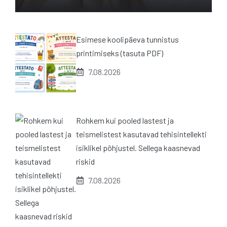
Esimese koolipäeva tunnistus
printimiseks (tasuta PDF)
7.08.2026
Rohkem kui pooled lastest ja
teismelistest kasutavad tehisintellekti
isiklikel põhjustel. Sellega kaasnevad
riskid
7.08.2026