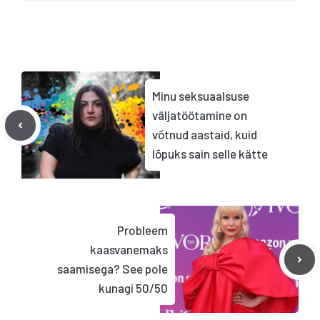
Minu seksuaalsuse
väljatöötamine on
võtnud aastaid, kuid
lõpuks sain selle kätte
Probleem
kaasvanemaks
saamisega? See pole
kunagi 50/50