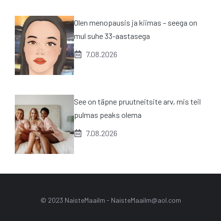
Olen menopausis ja kiimas – seega on
mul suhe 33-aastasega
7.08.2026
See on täpne pruutneitsite arv, mis teil
pulmas peaks olema
7.08.2026
© 2023 NaisteMaailm -
NaisteMaailm@aol.com