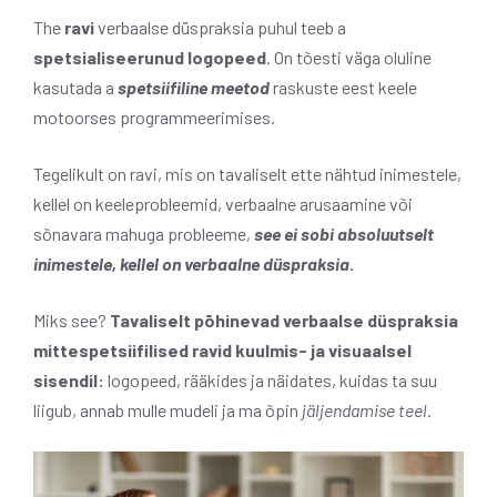
The
ravi
verbaalse düspraksia puhul teeb a
spetsialiseerunud logopeed
. On tõesti väga oluline
kasutada a
spetsiifiline meetod
raskuste eest keele
motoorses programmeerimises.
Tegelikult on ravi, mis on tavaliselt ette nähtud inimestele,
kellel on keeleprobleemid, verbaalne arusaamine või
sõnavara mahuga probleeme,
see ei sobi absoluutselt
inimestele, kellel on verbaalne düspraksia.
Miks see?
Tavaliselt põhinevad verbaalse düspraksia
mittespetsiifilised ravid kuulmis- ja visuaalsel
sisendil:
logopeed, rääkides ja näidates, kuidas ta suu
liigub, annab mulle mudeli ja ma õpin
jäljendamise teel
.