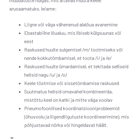
muudatuste hulgas, mis aitavad muuta keele
arusaamatuks, leiame:
Liigne või väga vähenenud alalõua avanemine
Ebastabiilne lõualuu, mis libiseb külgsuunas või
eest
Raskused huulte sulgemisel /m/ tootmiseks või
nende kokkutõmbamisel, et toota /i/ ja /e/
Raskused huulte ümardamisel, et tekitada selliseid
helisid nagu /u/ ja /o/
Keele tõstmise või sissetõmbamise raskused
Suutmatus helisid omavahel kombineerida,
mistõttu keel on katki ja mitte väga voolav
Pneumofoonilised koordinatsiooniprobleemid
(õhuvoolu ja liigendliigutuste koordineerimine), mis
põhjustavad nõrka või hingeldavat häält.