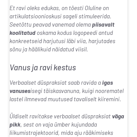
Et ravi oleks edukas, on tõesti
Oluline on
artikulatsioonioskusi sageli stimuleerida
.
Seetõttu peavad vanemad olema
piisavalt
koolitatud
oskama kodus logopeedi antud
konkreetseid harjutusi läbi viia, harjutades
sõnu ja häälikuid näidatud viisil.
Vanus ja ravi kestus
Verbaalset düspraksiat saab ravida a
igas
vanuses
isegi täiskasvanuna, kuigi noorematel
lastel ilmnevad muutused tavaliselt kiiremini.
Üldiselt ravitakse verbaalset düspraksiat
väga
pikk
, sest on vaja ümber kujundada
liikumistrajektoorid, mida aju rääkimiseks