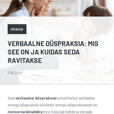
IMIKUD
VERBAALNE DÜSPRAKSIA: MIS
SEE ON JA KUIDAS SEDA
RAVITAKSE
7.06.2024
Seal
verbaalne düspraksia
tuntud ka kui
verbaalse
arengu düspraksia või keele arengu düspraksia
see on
motoorne kõnehäire
mis mõjutab helide ja sõnade