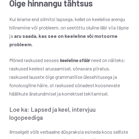
Õige hinnangu tähtsus
Kui leiame end silmitsi lapsega, kellel on keelelise arengu
hilinemine või probleem, on seetõttu oluline läbi viia täpne
ja
aru saada, kas see on keeleline või motoorne
probleem.
Mõned raskused seoses
keeleline sfäär
need on näiteks:
raskused keelest arusaamisel, sõnavara piiratus,
raskused lausete õige grammatilise ülesehitusega ja
fonoloogiline häire, st raskused sõnadest koosnevate
häälikute äratundmisel ja korrektsel tekitamisel.
Loe ka: Lapsed ja keel, intervjuu
logopeediga
Ilmselgelt võib verbaalne düspraksia esineda koos selliste