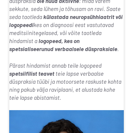
düspraksia
ole nüüd aktiivne
: mida varem
sekkute, seda lühem ja tõhusam on ravi. Saate
seda taotleda
külastada neuropsühhiaatrit või
logopeedi
kes on diagnoosi eest vastutavad
meditsiinitegelased, või võite taotleda
hindamist a
logopeed, kes on
spetsialiseerunud verbaalsele düspraksiale
.
Pärast hindamist annab teile logopeed
spetsiifilist teavet
teie lapse verbaalse
düspraksia tüübi ja motoorsete raskuste kohta
ning pakub välja raviplaani, et alustada kohe
teie lapse abistamist.