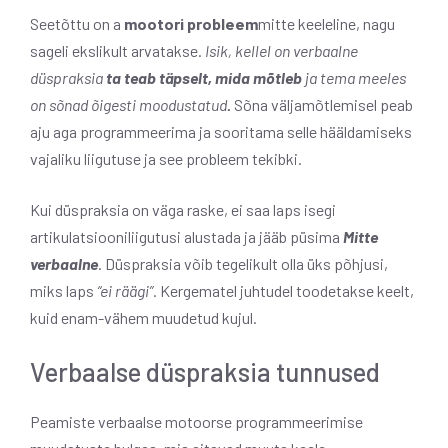
Seetõttu on a
mootori probleem
mitte keeleline, nagu
sageli ekslikult arvatakse.
Isik, kellel on verbaalne
düspraksia
ta teab täpselt, mida mõtleb
ja tema meeles
on sõnad õigesti moodustatud
.
Sõna väljamõtlemisel peab
aju aga programmeerima ja sooritama selle hääldamiseks
vajaliku liigutuse ja see probleem tekibki.
Kui düspraksia on väga raske, ei saa laps isegi
artikulatsiooniliigutusi alustada ja jääb püsima
Mitte
verbaalne
. Düspraksia võib tegelikult olla üks põhjusi,
miks laps
“ei räägi”
. Kergematel juhtudel toodetakse keelt,
kuid enam-vähem muudetud kujul.
Verbaalse düspraksia tunnused
Peamiste verbaalse motoorse programmeerimise