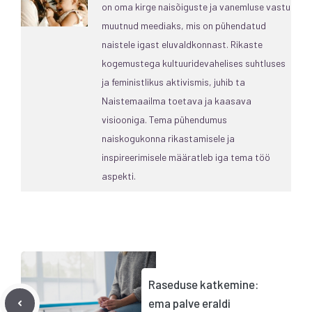
on oma kirge naisõiguste ja vanemluse vastu
muutnud meediaks, mis on pühendatud
naistele igast eluvaldkonnast. Rikaste
kogemustega kultuuridevahelises suhtluses
ja feministlikus aktivismis, juhib ta
Naistemaailma toetava ja kaasava
visiooniga. Tema pühendumus
naiskogukonna rikastamisele ja
inspireerimisele määratleb iga tema töö
aspekti.
Raseduse katkemine:
ema palve eraldi