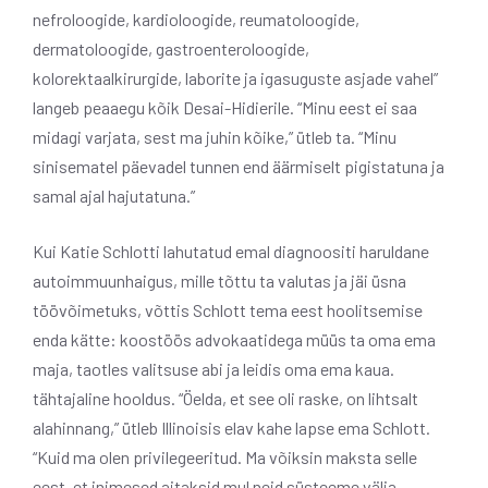
nefroloogide, kardioloogide, reumatoloogide,
dermatoloogide, gastroenteroloogide,
kolorektaalkirurgide, laborite ja igasuguste asjade vahel”
langeb peaaegu kõik Desai-Hidierile. “Minu eest ei saa
midagi varjata, sest ma juhin kõike,” ütleb ta. “Minu
sinisematel päevadel tunnen end äärmiselt pigistatuna ja
samal ajal hajutatuna.”
Kui Katie Schlotti lahutatud emal diagnoositi haruldane
autoimmuunhaigus, mille tõttu ta valutas ja jäi üsna
töövõimetuks, võttis Schlott tema eest hoolitsemise
enda kätte: koostöös advokaatidega müüs ta oma ema
maja, taotles valitsuse abi ja leidis oma ema kaua.
tähtajaline hooldus. “Öelda, et see oli raske, on lihtsalt
alahinnang,” ütleb Illinoisis elav kahe lapse ema Schlott.
“Kuid ma olen privilegeeritud. Ma võiksin maksta selle
eest, et inimesed aitaksid mul neid süsteeme välja