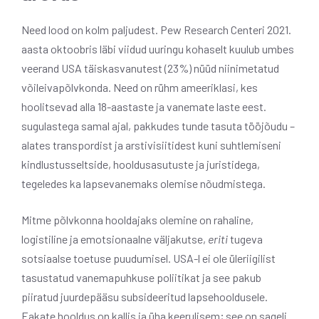
Need lood on kolm paljudest. Pew Research Centeri 2021.
aasta oktoobris läbi viidud uuringu kohaselt kuulub umbes
veerand USA täiskasvanutest (23%) nüüd niinimetatud
võileivapõlvkonda. Need on rühm ameeriklasi, kes
hoolitsevad alla 18-aastaste ja vanemate laste eest.
sugulastega samal ajal, pakkudes tunde tasuta tööjõudu –
alates transpordist ja arstivisiitidest kuni suhtlemiseni
kindlustusseltside, hooldusasutuste ja juristidega,
tegeledes ka lapsevanemaks olemise nõudmistega.
Mitme põlvkonna hooldajaks olemine on rahaline,
logistiline ja emotsionaalne väljakutse,
eriti
tugeva
sotsiaalse toetuse puudumisel. USA-l ei ole üleriigilist
tasustatud vanemapuhkuse poliitikat ja see pakub
piiratud juurdepääsu subsideeritud lapsehooldusele.
Eakate hooldus on kallis ja üha keerulisem; see on sageli