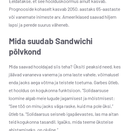
Eeldatakse, et see hoolduskoormus ainult kasvab.
Prognooside kohaselt kasvab 2050. aastaks 65-aastaste
või vanemate inimeste arv. Ameeriklased saavad hiljem
lapsi ja perede suurus väheneb.
Mida suudab Sandwichi
põlvkond
Mida saavad hooldajad siis teha? Üksiti peaksid need, kes
jäävad vananeva vanema ja oma laste vahele, võimalusel
enda jaoks aega võtma ja teistele toetuma. Garbes ütleb,
et hooldus on kogukonna funktsioon. “Solidaarsuse
loomine algab meie lugude jagamisest ja mõistmisest:
“See töö on minu jaoks väga raske, kuid ma pole üksi,”
ütleb ta. “Solidaarsus seisneb igapäevastes, las ma aitan
teid kogukonna tasandil. Igaüks, mida teeme üksteise
abistamiseks, on oluline.”