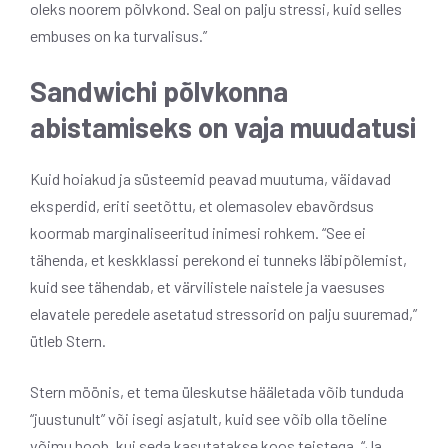
oleks noorem põlvkond. Seal on palju stressi, kuid selles
embuses on ka turvalisus.”
Sandwichi põlvkonna
abistamiseks on vaja muudatusi
Kuid hoiakud ja süsteemid peavad muutuma, väidavad
eksperdid, eriti seetõttu, et olemasolev ebavõrdsus
koormab marginaliseeritud inimesi rohkem. “See ei
tähenda, et keskklassi perekond ei tunneks läbipõlemist,
kuid see tähendab, et värvilistele naistele ja vaesuses
elavatele peredele asetatud stressorid on palju suuremad,”
ütleb Stern.
Stern möönis, et tema üleskutse hääletada võib tunduda
“juustunult” või isegi asjatult, kuid see võib olla tõeline
võimu hoob, kui seda kasutatakse koos teistega. “Ja