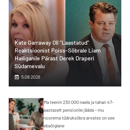
Kate Garraway Oli “laastatud”
Reaktsioonist Poiss-Sõbrale Liam
Halliganile Pärast Derek Draperi
Südamevalu
5.08.2026
Ma teenin 230 000 naela ja tahan 47-
aastaselt pensionile jääda – mu
noorema tüdruksõbra arvates on see
ebaõiglane