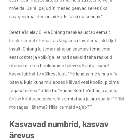
mõelda. Ja nii paljud inimesed peavad selles üksi
navigeerima. See on nii katki ja nii masendav.”
Seattle'is elav Olivia Chiong tasakaalustab eemalt
hoolitsemist: tema Las Vegases elaval emal oli hiljuti
insult. Chiong ja tema naine on saamas tema ema
eestkostet ja volikirja, et nad saaksid teha raskeid
otsuseid tema hooldamise tuleviku kohta.
samuti
kasvatab kahte väikest last. “Me lendasime sinna viis
päeva, kuid kuna mu lapsed käivad veel koolis, pidime
tagasi tulema,” ütleb ta. “Püüan Seattle'ist asju ajada,
üritan kohtusse pabereid vormistada ja aru saada: “Millal
me tagasi läheme? Millal ta meid vajab?””
Kasvavad numbrid, kasvav
ärevus