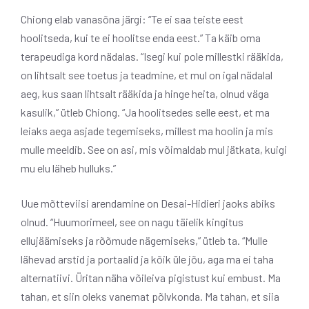
Chiong elab vanasõna järgi: “Te ei saa teiste eest
hoolitseda, kui te ei hoolitse enda eest.” Ta käib oma
terapeudiga kord nädalas. “Isegi kui pole millestki rääkida,
on lihtsalt see toetus ja teadmine, et mul on igal nädalal
aeg, kus saan lihtsalt rääkida ja hinge heita, olnud väga
kasulik,” ütleb Chiong. “Ja hoolitsedes selle eest, et ma
leiaks aega asjade tegemiseks, millest ma hoolin ja mis
mulle meeldib. See on asi, mis võimaldab mul jätkata, kuigi
mu elu läheb hulluks.”
Uue mõtteviisi arendamine on Desai-Hidieri jaoks abiks
olnud. “Huumorimeel, see on nagu täielik kingitus
ellujäämiseks ja rõõmude nägemiseks,” ütleb ta. “Mulle
lähevad arstid ja portaalid ja kõik üle jõu, aga ma ei taha
alternatiivi. Üritan näha võileiva pigistust kui embust. Ma
tahan, et siin oleks vanemat põlvkonda. Ma tahan, et siia