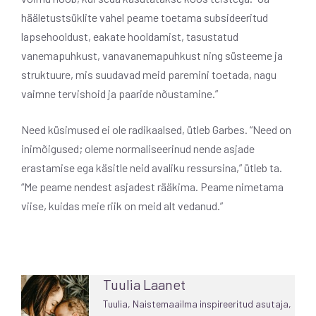
hääletustsüklite vahel peame toetama subsideeritud
lapsehooldust, eakate hooldamist, tasustatud
vanemapuhkust, vanavanemapuhkust ning süsteeme ja
struktuure, mis suudavad meid paremini toetada, nagu
vaimne tervishoid ja paaride nõustamine.”
Need küsimused ei ole radikaalsed, ütleb Garbes. “Need on
inimõigused; oleme normaliseerinud nende asjade
erastamise ega käsitle neid avaliku ressursina,” ütleb ta.
“Me peame nendest asjadest rääkima. Peame nimetama
viise, kuidas meie riik on meid alt vedanud.”
Tuulia Laanet
Tuulia, Naistemaailma inspireeritud asutaja,