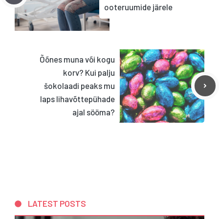
ooteruumide järele
Õõnes muna või kogu
korv? Kui palju
šokolaadi peaks mu
laps lihavõttepühade
ajal sööma?
LATEST POSTS