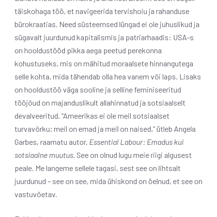
täiskohaga töö, et navigeerida tervishoiu ja rahanduse
bürokraatias. Need süsteemsed lüngad ei ole juhuslikud ja
sügavalt juurdunud kapitalismis ja patriarhaadis: USA-s
on hooldustööd pikka aega peetud perekonna
kohustuseks, mis on mähitud moraalsete hinnangutega
selle kohta, mida tähendab olla hea vanem või laps. Lisaks
on hooldustöö väga sooline ja selline feminiseeritud
tööjõud on majanduslikult allahinnatud ja sotsiaalselt
devalveeritud. “Ameerikas ei ole meil sotsiaalset
turvavõrku; meil on emad ja meil on naised,” ütleb Angela
Garbes, raamatu autor.
Essential Labour: Emadus kui
sotsiaalne muutus
. See on olnud lugu meie riigi algusest
peale. Me langeme sellele tagasi, sest see on lihtsalt
juurdunud – see on see, mida ühiskond on öelnud, et see on
vastuvõetav.