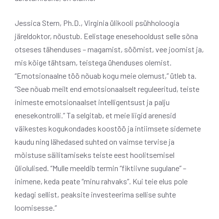
Jessica Stern, Ph.D., Virginia ülikooli psühholoogia
järeldoktor, nõustub. Eelistage enesehooldust selle sõna
otseses tähenduses – magamist, söömist, vee joomist ja,
mis kõige tähtsam, teistega ühenduses olemist.
“Emotsionaalne töö nõuab kogu meie olemust,” ütleb ta.
“See nõuab meilt end emotsionaalselt reguleeritud, teiste
inimeste emotsionaalset intelligentsust ja palju
enesekontrolli.” Ta selgitab, et meie liigid arenesid
väikestes kogukondades koostöö ja intiimsete sidemete
kaudu ning lähedased suhted on vaimse tervise ja
mõistuse säilitamiseks teiste eest hoolitsemisel
üliolulised. “Mulle meeldib termin “fiktiivne sugulane” –
inimene, keda peate “minu rahvaks”. Kui teie elus pole
kedagi sellist, peaksite investeerima sellise suhte
loomisesse.”