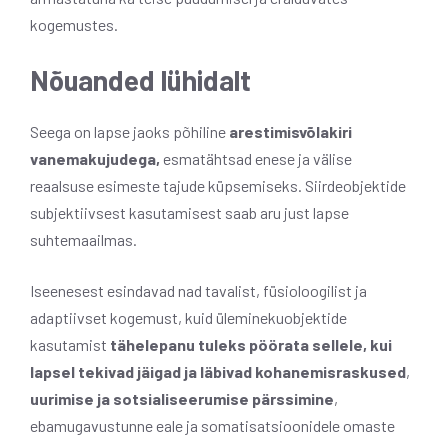
kogemustes.
Nõuanded lühidalt
Seega on lapse jaoks põhiline
arestimisvõlakiri
vanemakujudega,
esmatähtsad enese ja välise
reaalsuse esimeste tajude küpsemiseks. Siirdeobjektide
subjektiivsest kasutamisest saab aru just lapse
suhtemaailmas.
Iseenesest esindavad nad tavalist, füsioloogilist ja
adaptiivset kogemust, kuid üleminekuobjektide
kasutamist
tähelepanu tuleks pöörata sellele, kui
lapsel tekivad jäigad ja läbivad kohanemisraskused
,
uurimise ja sotsialiseerumise pärssimine
,
ebamugavustunne eale ja somatisatsioonidele omaste