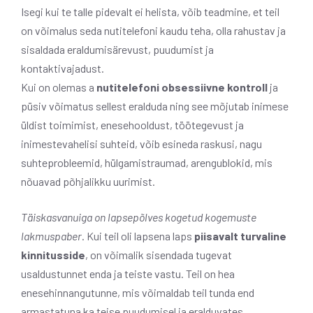
Isegi kui te talle pidevalt ei helista, võib teadmine, et teil
on võimalus seda nutitelefoni kaudu teha, olla rahustav ja
sisaldada eraldumisärevust, puudumist ja
kontaktivajadust.
Kui on olemas a
nutitelefoni obsessiivne kontroll
ja
püsiv võimatus sellest eralduda ning see mõjutab inimese
üldist toimimist, enesehooldust, töötegevust ja
inimestevahelisi suhteid, võib esineda raskusi, nagu
suhteprobleemid, hülgamistraumad, arengublokid, mis
nõuavad põhjalikku uurimist.
Täiskasvanuiga on lapsepõlves kogetud kogemuste
lakmuspaber
. Kui teil oli lapsena laps
piisavalt turvaline
kinnitusside
, on võimalik sisendada tugevat
usaldustunnet enda ja teiste vastu. Teil on hea
enesehinnangutunne, mis võimaldab teil tunda end
armastatuna ka teise puudumisel ja eralduvates