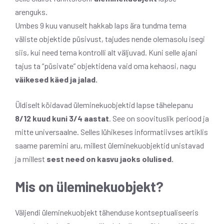
arenguks.
Umbes 9 kuu vanuselt hakkab laps ära tundma tema
väliste objektide püsivust, tajudes nende olemasolu isegi
siis, kui need tema kontrolli alt väljuvad. Kuni selle ajani
tajus ta “püsivate” objektidena vaid oma kehaosi, nagu
väikesed käed ja jalad.
Üldiselt köidavad üleminekuobjektid lapse tähelepanu
8/12 kuud kuni 3/4 aastat
. See on soovituslik periood ja
mitte universaalne. Selles lühikeses informatiivses artiklis
saame paremini aru, millest üleminekuobjektid unistavad
ja millest
sest need on kasvu jaoks olulised.
Mis on üleminekuobjekt?
Väljendi üleminekuobjekt tähenduse kontseptualiseeris