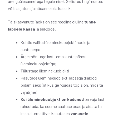
arenguülesannetega tegelemisel. Sellistes tingimustes
võib asjatundja nõuanne olla kasulik.
Täiskasvanute jaoks on see reeglina oluline
tunne
lapsele kaasa
ja eelkõige:
Kohtle valitud üleminekuobjekti hoole ja
austusega;
Ärge mõnitage last tema suhte pärast
üleminekuobjektiga;
Täiustage üleminekuobjekti;
Kasutage üleminekuobjekti lapsega dialoogi
pidamiseks (nt küsige “kuidas topis on, mida ta
vajab jne);
Kui üleminekuobjekt on kadunud
on vaja last
rahustada, ka eseme saatuse osas ja aidata tal
leida alternatiive, kasutades
vanusele