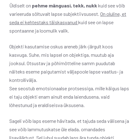
Üldiselt on
pehme mänguasi, tekk, nukk
kuid see võib
varieeruda sõltuvalt lapse subjektiivsusest.
On oluline, et
seda ei kehtestaks täiskasvanud
kuid see on lapse
spontaanne ja loomulik valik.
Objekti kasutamise oskus areneb järk-järgult koos
kasvuga. Suhe, mis lapsel on objektiga, muutub aja
jooksul. Otsustav ja põhimõtteline samm puudutab
näiteks eseme paigutamist väljapoole lapse vaatlus- ja
kontrollivälja.
See seostub emotsionaalse protsessiga, mille käigus laps
ei taju objekti enam ainult enda laiendusena, vaid
lõhestunud ja eraldiseisva üksusena.
Sageli võib laps eseme hävitada, et tajuda seda välisena ja
see võib lammutuskatse üle elada, omandades
lisaväärtust. Sel juhul suudab laps ära tunda objekti