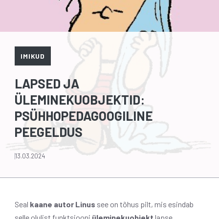
IMIKUD
LAPSED JA
ÜLEMINEKUOBJEKTID:
PSÜHHOPEDAGOOGILINE
PEEGELDUS
13.03.2024
Seal
kaane autor Linus
see on tõhus pilt, mis esindab
selle olulist funktsiooni
üleminekuobjekt
lapse