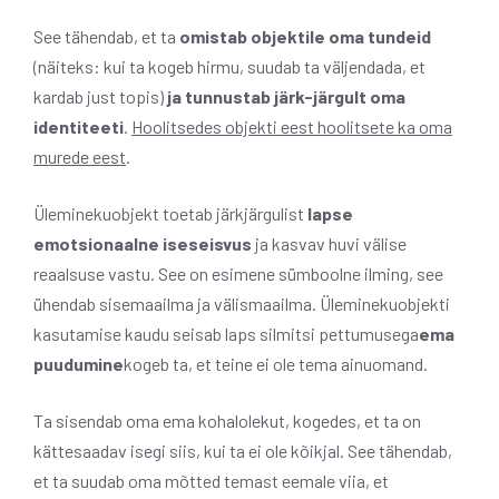
See tähendab, et ta
omistab objektile oma tundeid
(näiteks: kui ta kogeb hirmu, suudab ta väljendada, et
kardab just topis)
ja tunnustab järk-järgult oma
identiteeti
.
Hoolitsedes objekti eest hoolitsete ka oma
murede eest
.
Üleminekuobjekt toetab järkjärgulist
lapse
emotsionaalne iseseisvus
ja kasvav huvi välise
reaalsuse vastu. See on esimene sümboolne ilming, see
ühendab sisemaailma ja välismaailma. Üleminekuobjekti
kasutamise kaudu seisab laps silmitsi pettumusega
ema
puudumine
kogeb ta, et teine ​​ei ole tema ainuomand.
Ta sisendab oma ema kohalolekut, kogedes, et ta on
kättesaadav isegi siis, kui ta ei ole kõikjal. See tähendab,
et ta suudab oma mõtted temast eemale viia, et