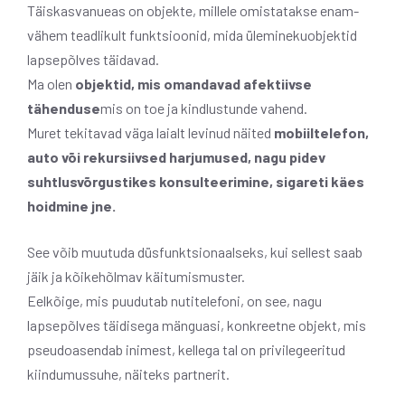
Täiskasvanueas on objekte, millele omistatakse enam-
vähem teadlikult funktsioonid, mida üleminekuobjektid
lapsepõlves täidavad.
Ma olen
objektid, mis omandavad afektiivse
tähenduse
mis on toe ja kindlustunde vahend.
Muret tekitavad väga laialt levinud näited
mobiiltelefon,
auto või rekursiivsed harjumused, nagu pidev
suhtlusvõrgustikes konsulteerimine, sigareti käes
hoidmine jne.
See võib muutuda düsfunktsionaalseks, kui sellest saab
jäik ja kõikehõlmav käitumismuster.
Eelkõige, mis puudutab nutitelefoni, on see, nagu
lapsepõlves täidisega mänguasi, konkreetne objekt, mis
pseudoasendab inimest, kellega tal on privilegeeritud
kiindumussuhe, näiteks partnerit.