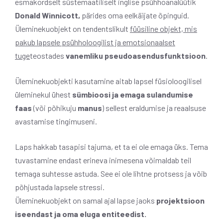
esmakordselt süstemaatiliselt inglise psühhoanalüütik
Donald Winnicott,
pärides oma eelkäijate õpinguid.
Üleminekuobjekt on tendentslikult
füüsiline objekt, mis
pakub lapsele psühholoogilist ja emotsionaalset
tuge
teostades
vanemliku pseudoasendusfunktsioon
.
Üleminekuobjekti kasutamine aitab lapsel füsioloogilisel
üleminekul ühest
sümbioosi ja emaga sulandumise
faas
(või põhikuju
manus
) sellest eraldumise ja reaalsuse
avastamise tingimuseni.
Laps hakkab tasapisi tajuma, et ta ei ole emaga üks. Tema
tuvastamine endast erineva inimesena võimaldab teil
temaga suhtesse astuda. See ei ole lihtne protsess ja võib
põhjustada lapsele stressi.
Üleminekuobjekt on samal ajal lapse jaoks
projektsioon
iseendast ja oma eluga entiteedist.