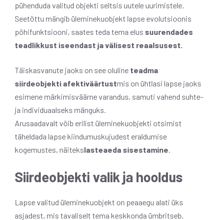
pühenduda valitud objekti seltsis uutele uurimistele.
Seetõttu mängib üleminekuobjekt lapse evolutsioonis
põhifunktsiooni, saates teda tema elus
suurendades
teadlikkust iseendast ja välisest reaalsusest.
Täiskasvanute jaoks on see oluline
teadma
siirdeobjekti afektiväärtust
mis on ühtlasi lapse jaoks
esimene märkimisväärne varandus, samuti vahend suhte-
ja individuaalseks mänguks.
Arusaadavalt võib erilist üleminekuobjekti otsimist
täheldada lapse kiindumuskujudest eraldumise
kogemustes, näiteks
lasteaeda sisestamine
.
Siirdeobjekti valik ja hooldus
Lapse valitud üleminekuobjekt on peaaegu alati üks
asjadest, mis tavaliselt tema keskkonda ümbritseb.