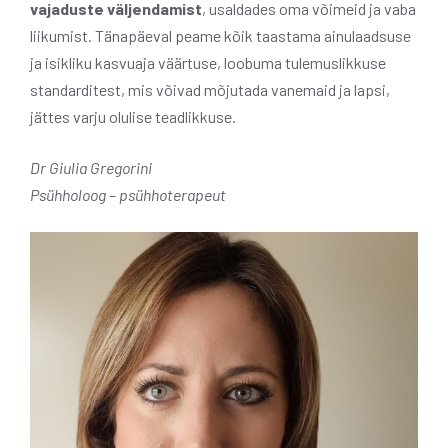
vajaduste väljendamist
, usaldades oma võimeid ja vaba
liikumist. Tänapäeval peame kõik taastama ainulaadsuse
ja isikliku kasvuaja väärtuse, loobuma tulemuslikkuse
standarditest, mis võivad mõjutada vanemaid ja lapsi,
jättes varju olulise teadlikkuse.
Dr Giulia Gregorini
Psühholoog – psühhoterapeut