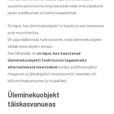
suurema autonoomia ning kasutada seda oma vajaduste
jaoks teadlikumalt ja funktsionaalsemalt.
On lapsi, kes üleminekuobjekti ei kasuta ja see iseenesest
pole murettekitav.
On vaja häälestada funktsioonile, mida üleminekuobjekt
täidab enne objekti ennast.
See tähendab, et
on lapsi, kes kasutavad
üleminekuobjekti funktsiooni tagamiseks
alternatiivseid meetodeid
otsides psühholoogilist
mugavust ja järkjärgulist iseseisvumist iseendas või
käitumisharjumustes ja rituaalides.
Üleminekuobjekt
täiskasvanueas