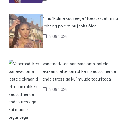
Minu “kolme kuu reegel” tõestas, et minu
kohting pole minu jaoks õige
8.08.2026
Vanemad, kes panevad oma lastele
ekraanid ette, on rohkem seotud nende
enda stressiga kui muude teguritega
8.08.2026