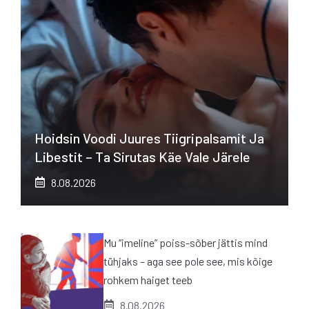
Hoidsin Voodi Juures Tiigripalsamit Ja
Libestit – Ta Sirutas Käe Vale Järele
8.08.2026
Mu “imeline” poiss-sõber jättis mind
tühjaks – aga see pole see, mis kõige
rohkem haiget teeb
8.08.2026