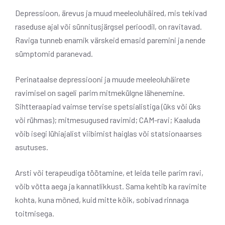
Depressioon, ärevus ja muud meeleoluhäired, mis tekivad
raseduse ajal või sünnitusjärgsel perioodil, on ravitavad.
Raviga tunneb enamik värskeid emasid paremini ja nende
sümptomid paranevad.
Perinataalse depressiooni ja muude meeleoluhäirete
ravimisel on sageli parim mitmekülgne lähenemine.
Sihtteraapiad vaimse tervise spetsialistiga (üks või üks
või rühmas); mitmesugused ravimid; CAM-ravi; Kaaluda
võib isegi lühiajalist viibimist haiglas või statsionaarses
asutuses.
Arsti või terapeudiga töötamine, et leida teile parim ravi,
võib võtta aega ja kannatlikkust. Sama kehtib ka ravimite
kohta, kuna mõned, kuid mitte kõik, sobivad rinnaga
toitmisega.