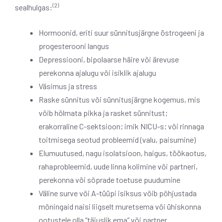
(2)
sealhulgas:
Hormoonid, eriti suur sünnitusjärgne östrogeeni ja
progesterooni langus
Depressiooni, bipolaarse häire või ärevuse
perekonna ajalugu või isiklik ajalugu
Väsimus ja stress
Raske sünnitus või sünnitusjärgne kogemus, mis
võib hõlmata pikka ja rasket sünnitust;
erakorraline C-sektsioon; imik NICU-s; või rinnaga
toitmisega seotud probleemid (valu, paisumine)
Elumuutused, nagu isolatsioon, haigus, töökaotus,
rahaprobleemid, uude linna kolimine või partneri,
perekonna või sõprade toetuse puudumine
Väline surve või A-tüüpi isiksus võib põhjustada
mõningaid naisi liigselt muretsema või ühiskonna
ootustele olla “täiuslik ema” või partner.