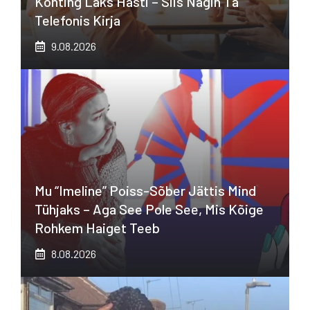
Kohting Läks Hästi – Siis Nägin Ta
Telefonis Kirja
9.08.2026
Mu “imeline” Poiss-Sõber Jättis Mind
Tühjaks – Aga See Pole See, Mis Kõige
Rohkem Haiget Teeb
8.08.2026