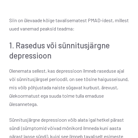
Siin on ülevaade kõige tavalisematest PMAD-idest, millest
uued vanemad peaksid teadma:
1. Rasedus või sünnitusjärgne
depressioon
Olenemata sellest, kas depressioon ilmneb raseduse ajal
või sünnitusjärgsel perioodil, on see tõsine haigusseisund,
mis võib põhjustada naiste sügavat kurbust, ärevust,
ülekoormatust ega suuda toime tulla emaduse
ülesannetega.
Sünnitusjärgne depressioon võib alata igal hetkel pärast
sündi (sümptomid võivad mõnikord ilmneda kuni aasta
pärast lapse sündi), kuigi see ilmneb tavaliselt esimeste