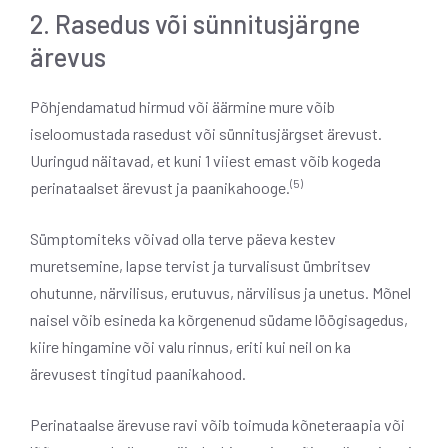
2. Rasedus või sünnitusjärgne
ärevus
Põhjendamatud hirmud või äärmine mure võib
iseloomustada rasedust või sünnitusjärgset ärevust.
Uuringud näitavad, et kuni 1 viiest emast võib kogeda
(5)
perinataalset ärevust ja paanikahooge.
Sümptomiteks võivad olla terve päeva kestev
muretsemine, lapse tervist ja turvalisust ümbritsev
ohutunne, närvilisus, erutuvus, närvilisus ja unetus. Mõnel
naisel võib esineda ka kõrgenenud südame löögisagedus,
kiire hingamine või valu rinnus, eriti kui neil on ka
ärevusest tingitud paanikahood.
Perinataalse ärevuse ravi võib toimuda kõneteraapia või