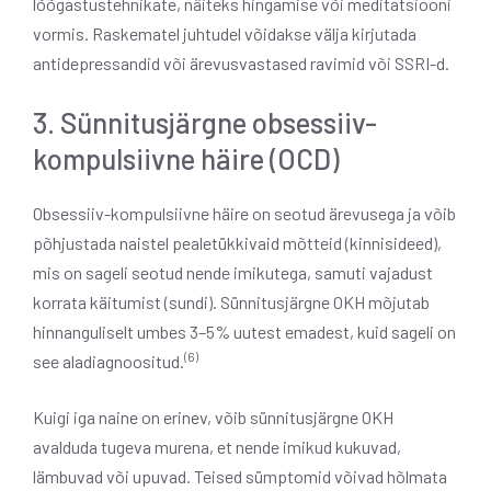
lõõgastustehnikate, näiteks hingamise või meditatsiooni
vormis. Raskematel juhtudel võidakse välja kirjutada
antidepressandid või ärevusvastased ravimid või SSRI-d.
3. Sünnitusjärgne obsessiiv-
kompulsiivne häire (OCD)
Obsessiiv-kompulsiivne häire on seotud ärevusega ja võib
põhjustada naistel pealetükkivaid mõtteid (kinnisideed),
mis on sageli seotud nende imikutega, samuti vajadust
korrata käitumist (sundi). Sünnitusjärgne OKH mõjutab
hinnanguliselt umbes 3–5% uutest emadest, kuid sageli on
(6)
see aladiagnoositud.
Kuigi iga naine on erinev, võib sünnitusjärgne OKH
avalduda tugeva murena, et nende imikud kukuvad,
lämbuvad või upuvad. Teised sümptomid võivad hõlmata