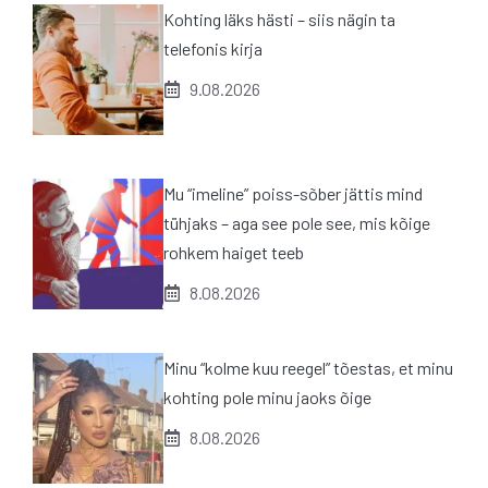
Kohting läks hästi – siis nägin ta
telefonis kirja
9.08.2026
Mu “imeline” poiss-sõber jättis mind
tühjaks – aga see pole see, mis kõige
rohkem haiget teeb
8.08.2026
Minu “kolme kuu reegel” tõestas, et minu
kohting pole minu jaoks õige
8.08.2026