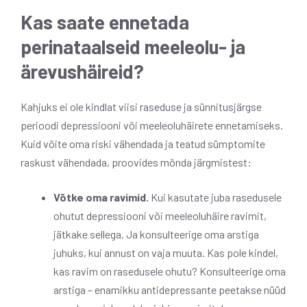
Kas saate ennetada
perinataalseid meeleolu- ja
ärevushäireid?
Kahjuks ei ole kindlat viisi raseduse ja sünnitusjärgse
perioodi depressiooni või meeleoluhäirete ennetamiseks.
Kuid võite oma riski vähendada ja teatud sümptomite
raskust vähendada, proovides mõnda järgmistest:
Võtke oma ravimid.
Kui kasutate juba rasedusele
ohutut depressiooni või meeleoluhäire ravimit,
jätkake sellega. Ja konsulteerige oma arstiga
juhuks, kui annust on vaja muuta. Kas pole kindel,
kas ravim on rasedusele ohutu? Konsulteerige oma
arstiga – enamikku antidepressante peetakse nüüd