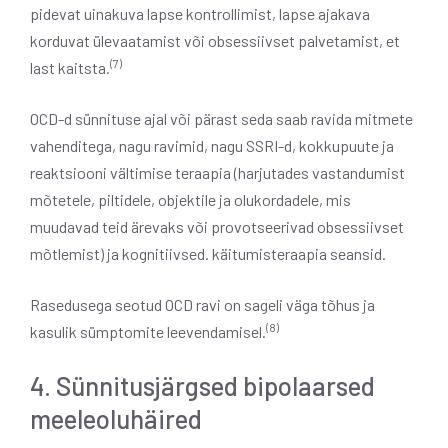
pidevat uinakuva lapse kontrollimist, lapse ajakava
korduvat ülevaatamist või obsessiivset palvetamist, et
(7)
last kaitsta.
OCD-d sünnituse ajal või pärast seda saab ravida mitmete
vahenditega, nagu ravimid, nagu SSRI-d, kokkupuute ja
reaktsiooni vältimise teraapia (harjutades vastandumist
mõtetele, piltidele, objektile ja olukordadele, mis
muudavad teid ärevaks või provotseerivad obsessiivset
mõtlemist) ja kognitiivsed. käitumisteraapia seansid.
Rasedusega seotud OCD ravi on sageli väga tõhus ja
(8)
kasulik sümptomite leevendamisel.
4. Sünnitusjärgsed bipolaarsed
meeleoluhäired