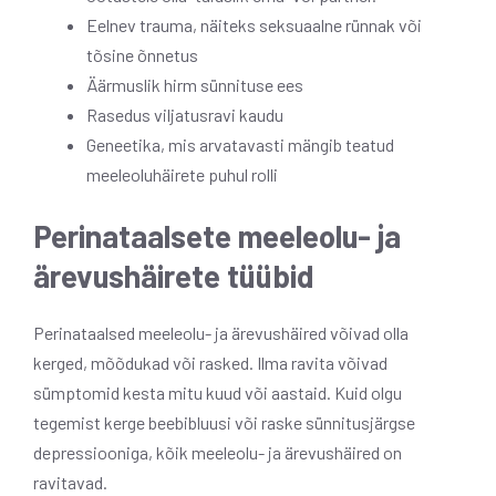
Eelnev trauma, näiteks seksuaalne rünnak või
tõsine õnnetus
Äärmuslik hirm sünnituse ees
Rasedus viljatusravi kaudu
Geneetika, mis arvatavasti mängib teatud
meeleoluhäirete puhul rolli
Perinataalsete meeleolu- ja
ärevushäirete tüübid
Perinataalsed meeleolu- ja ärevushäired võivad olla
kerged, mõõdukad või rasked. Ilma ravita võivad
sümptomid kesta mitu kuud või aastaid. Kuid olgu
tegemist kerge beebibluusi või raske sünnitusjärgse
depressiooniga, kõik meeleolu- ja ärevushäired on
ravitavad.