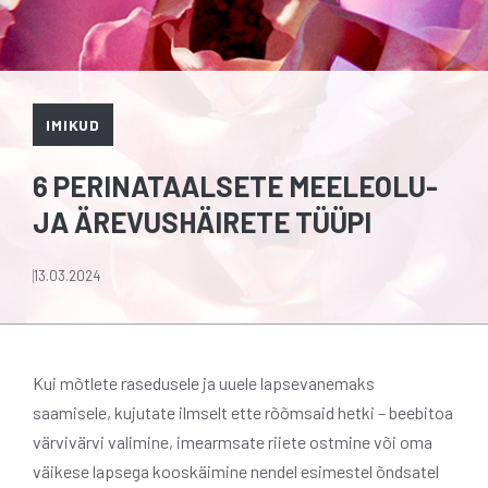
IMIKUD
6 PERINATAALSETE MEELEOLU-
JA ÄREVUSHÄIRETE TÜÜPI
13.03.2024
Kui mõtlete rasedusele ja uuele lapsevanemaks
saamisele, kujutate ilmselt ette rõõmsaid hetki – beebitoa
värvivärvi valimine, imearmsate riiete ostmine või oma
väikese lapsega kooskäimine nendel esimestel õndsatel