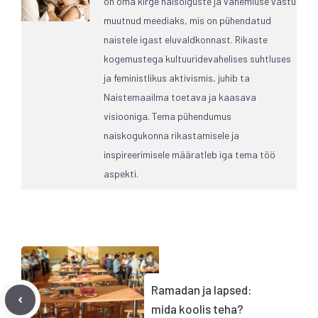
on oma kirge naisõiguste ja vanemluse vastu
muutnud meediaks, mis on pühendatud
naistele igast eluvaldkonnast. Rikaste
kogemustega kultuuridevahelises suhtluses
ja feministlikus aktivismis, juhib ta
Naistemaailma toetava ja kaasava
visiooniga. Tema pühendumus
naiskogukonna rikastamisele ja
inspireerimisele määratleb iga tema töö
aspekti.
Ramadan ja lapsed:
mida koolis teha?