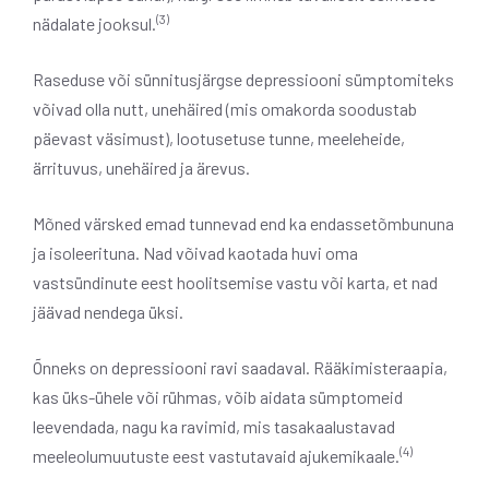
(3)
nädalate jooksul.
Raseduse või sünnitusjärgse depressiooni sümptomiteks
võivad olla nutt, unehäired (mis omakorda soodustab
päevast väsimust), lootusetuse tunne, meeleheide,
ärrituvus, unehäired ja ärevus.
Mõned värsked emad tunnevad end ka endassetõmbununa
ja isoleerituna. Nad võivad kaotada huvi oma
vastsündinute eest hoolitsemise vastu või karta, et nad
jäävad nendega üksi.
Õnneks on depressiooni ravi saadaval. Rääkimisteraapia,
kas üks-ühele või rühmas, võib aidata sümptomeid
leevendada, nagu ka ravimid, mis tasakaalustavad
(4)
meeleolumuutuste eest vastutavaid ajukemikaale.