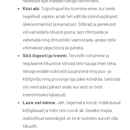
raseduse ajal madala riskiga ravimiteks.
Küsi abi.
Tugivõrgustiku loomine enne, kui seda
tegelikult vajate, aitab teil vältida sünnitusjärgset
ülekoormamist ja kurnatust. Sõbrad ja perekond
võivad aidata nõusid pesta, last röhitseda ja
vahetada ning õhtusööki valmistada, andes teile
võimaluse jalga tõsta ja puhata.
Söö õigesti ja treeni.
Tervislik toitumine ja
regulaarne liikumine võivad teie tujuga imet teha.
Varuge endale sobivaid suupisteid ning puu- ja
köögivilju ning proovige iga päev kõndida, tantsida
või venitada (pärast seda, kui arst on teid
treenimiseks lubanud).
Lase sel minna.
Jah, tegemata voodi, määrdunud
köögilauad ja tolm teie voodi all. Seadke majas
realistlikud eesmärgid, et te ei tunneks survet olla
täiuslik.