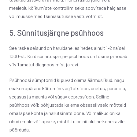
meeleolu kõikumiste kontrollimiseks soovitada haiglasse
või muusse meditsiiniasutusse vastuvõtmist.
5. Sünnitusjärgne psühhoos
See raske seisund on haruldane, esinedes ainult 1-2 naisel
1000-st. Kuid sünnitusjärgne psühhoos on tõsine ja nõuab
viivitamatut diagnoosimist ja ravi.
Psühhoosi sümptomid kipuvad olema äärmuslikud, nagu
ebakorrapärane käitumine, agitatsioon, unetus, paranoia,
segasus ja maania või sügav depressioon. Selline
psühhoos võib põhjustada ka ema obsessiivseid mõtteid
oma lapse kohta ja hallutsinatsioone. Võimalikud on ka
ohud emale või lapsele, mistõttu on nii oluline kohe ravile
pöörduda.