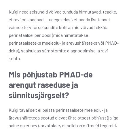
Kuigi need seisundid võivad tunduda hirmutavad, teadke,
et ravi on saadaval. Lugege edasi, et saada lisateavet
vaimse tervise seisundite kohta, mis võivad tekkida
perinataalsel perioodil (mida nimetatakse
perinataalseteks meeleolu- ja ärevushäireteks või PMAD-
deks), sealhulgas sümptomite diagnoosimise ja ravi
kohta.
Mis põhjustab PMAD-de
arengut raseduse ja
sünnitusjärgselt?
Kuigi tavaliselt ei paista perinataalsete meeleolu- ja
ärevushäiretega seotud olevat ühte otsest põhjust (ja iga
naine on erinev), arvatakse, et sellel on mitmeid tegureid,