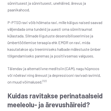
sünnitusest ja sünnitusest, unehäired, ärevus ja
paanikahood.
P-PTSD ravi võib hõlmata ravi, mille käigus naised saavad
väljendada oma tundeid ja uuesti oma sünnitraumat
külastada. Silmade liigutuste desensibiliseerimise ja
ümbertöötlemise teraapia ehk EMDR on ravi, mida
kasutatakse aju treenimiseks halbade mälestuste ümber
tõlgendamiseks paremas ja positiivsemas valguses.
Täiendav ja alternatiivne meditsiin (CAM), nagu hüpnoos
või nõelravi ning ärevust ja depressiooni ravivad ravimid,
(12)
on muud võimalused.
Kuidas ravitakse perinataalseid
meeleolu- ja ärevushäireid?