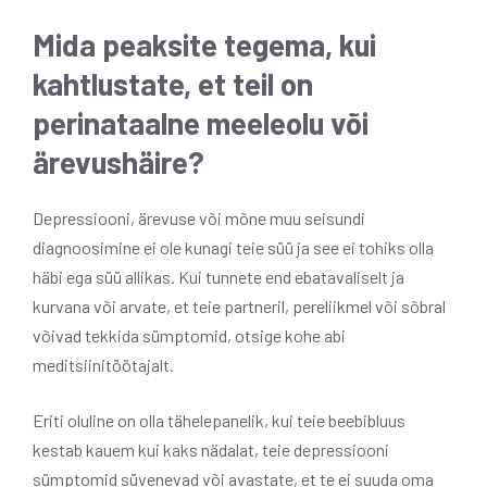
Mida peaksite tegema, kui
kahtlustate, et teil on
perinataalne meeleolu või
ärevushäire?
Depressiooni, ärevuse või mõne muu seisundi
diagnoosimine ei ole kunagi teie süü ja see ei tohiks olla
häbi ega süü allikas. Kui tunnete end ebatavaliselt ja
kurvana või arvate, et teie partneril, pereliikmel või sõbral
võivad tekkida sümptomid, otsige kohe abi
meditsiinitöötajalt.
Eriti oluline on olla tähelepanelik, kui teie beebibluus
kestab kauem kui kaks nädalat, teie depressiooni
sümptomid süvenevad või avastate, et te ei suuda oma