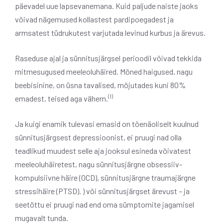
päevadel uue lapsevanemana. Kuid paljude naiste jaoks
võivad nägemused kollastest pardipoegadest ja
armsatest tüdrukutest varjutada levinud kurbus ja ärevus.
Raseduse ajal ja sünnitusjärgsel perioodil võivad tekkida
mitmesugused meeleoluhäired. Mõned haigused, nagu
beebisinine, on üsna tavalised, mõjutades kuni 80%
(1)
emadest, teised aga vähem.
Ja kuigi enamik tulevasi emasid on tõenäoliselt kuulnud
sünnitusjärgsest depressioonist, ei pruugi nad olla
teadlikud muudest selle aja jooksul esineda võivatest
meeleoluhäiretest, nagu sünnitusjärgne obsessiiv-
kompulsiivne häire (OCD), sünnitusjärgne traumajärgne
stressihäire (PTSD). ) või sünnitusjärgset ärevust – ja
seetõttu ei pruugi nad end oma sümptomite jagamisel
mugavalt tunda.