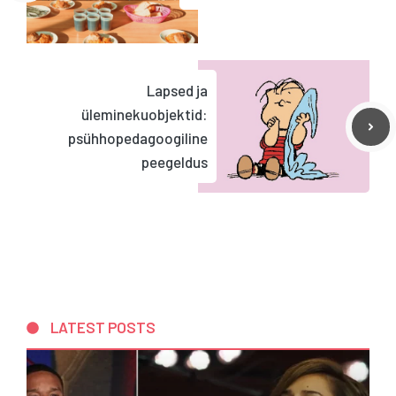
Lapsed ja
üleminekuobjektid:
psühhopedagoogiline
peegeldus
LATEST POSTS