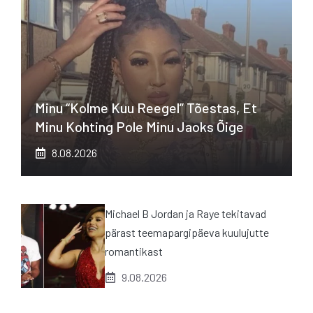
Minu “kolme Kuu Reegel” Tõestas, Et
Minu Kohting Pole Minu Jaoks Õige
8.08.2026
Michael B Jordan ja Raye tekitavad
pärast teemapargipäeva kuulujutte
romantikast
9.08.2026