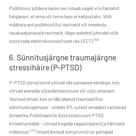
Psühhoosi põdeva naise ravi nõuab sageli viivitamatut
haiglaravi, et ema või tema laps ei kahjustaks. Võib
määrata antipsühhootilisi ravimeid või meeleolu
tasakaalustavaid ravimeid. Väga rasketel juhtudel võib
(10)
soovitada elektrokonvulsiivset ravi (ECT).
6. Sünnitusjärgne traumajärgne
stressihäire (P-PTSD)
P-PTSD sümptomid võivad olla sarnased nendega, mis
võivad areneda sõjaväeteenistuse või sõja veteranil.
Vastsed emad, kes on läbi elanud traumaatilise
sünnituskogemuse – umbes 9% uutest emadest vastavad
Ameerika Psühhiaatrite Assotsiatsiooni PTSD
kriteeriumidele – võivad kogeda tagasivaateid ja häirivaid
(11)
mälestusi.
Teised levinud sümptomid on painajad