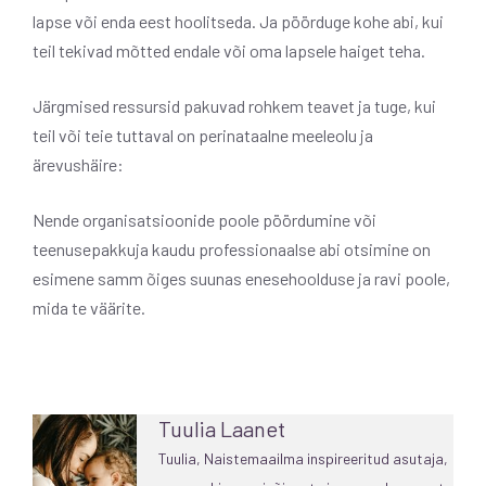
lapse või enda eest hoolitseda. Ja pöörduge kohe abi, kui
teil tekivad mõtted endale või oma lapsele haiget teha.
Järgmised ressursid pakuvad rohkem teavet ja tuge, kui
teil või teie tuttaval on perinataalne meeleolu ja
ärevushäire:
Nende organisatsioonide poole pöördumine või
teenusepakkuja kaudu professionaalse abi otsimine on
esimene samm õiges suunas enesehoolduse ja ravi poole,
mida te väärite.
Tuulia Laanet
Tuulia, Naistemaailma inspireeritud asutaja,