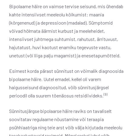
Bipolaarne häire on vaimse tervise seisund, mis ühendab
kahte intensiivset meeleolu kõikumist: maania
(kõrgenenud) ja depressioon (madalad). Sümptomid
võivad hõlmata äärmist kurbust ja meeleheidet,
intensiivset juhtmega suhtumist, rahutust, ärrituvust,
hajutatust, huvi kaotust enamiku tegevuste vastu,
unetust (või liiga palju magamist) ja enesetapumõtteid.
Esimest korda pärast sünnitust on võimalik diagnoosida
bipolaarne häire. Uutel emadel, kellel oli varem
haigusseisund diagnoositud, võib sünnitusjärgsel
(9)
perioodil olla suurem tõenäosus retsidiivideks.
Sünnitusjärgse bipolaarse häire raviks on tavaliselt
soovitatav regulaarne nõustamine või teraapia
psühhiaatriga ning teie arst võib välja kirjutada meeleolu
tasakaalustavaid ravimeid. Mõnel raskel juhul võib