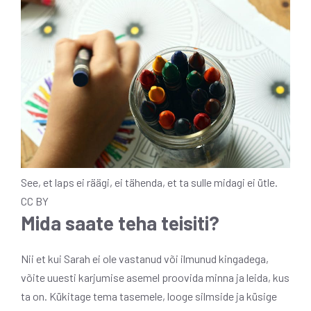
See, et laps ei räägi, ei tähenda, et ta sulle midagi ei ütle.
CC BY
Mida saate teha teisiti?
Nii et kui Sarah ei ole vastanud või ilmunud kingadega,
võite uuesti karjumise asemel proovida minna ja leida, kus
ta on. Kükitage tema tasemele, looge silmside ja küsige