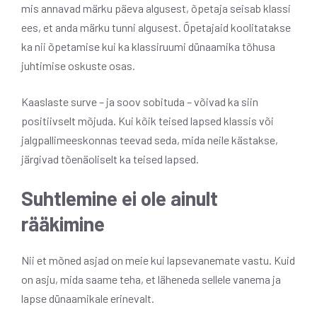
mis annavad märku päeva algusest, õpetaja seisab klassi
ees, et anda märku tunni algusest. Õpetajaid koolitatakse
ka nii õpetamise kui ka klassiruumi dünaamika tõhusa
juhtimise oskuste osas.
Kaaslaste surve – ja soov sobituda – võivad ka siin
positiivselt mõjuda. Kui kõik teised lapsed klassis või
jalgpallimeeskonnas teevad seda, mida neile kästakse,
järgivad tõenäoliselt ka teised lapsed.
Suhtlemine ei ole ainult
rääkimine
Nii et mõned asjad on meie kui lapsevanemate vastu. Kuid
on asju, mida saame teha, et läheneda sellele vanema ja
lapse dünaamikale erinevalt.