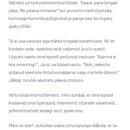
Näiteks võite koolihommikul hüüda: “Saara, pane kingad
jalga. Me peame minema!” kui proovite meili lõpetada,
koristage hommikusööginõud ja pange see ise õigeks
ajaks tööle.
Te ei saa vastust ega märke kingade kandmisest. Nii et
kordate seda, seekord veidi valjemini ja siis uuesti.
Lõpuks saate oma lapselt pettunud vastuse: “Aga ma ei
leia oma kingi!”. Ja nii sa hüüad vastu: “Noh, oleksite
pidanud need eile õhtul korraldama, nagu ma teile ütlesin!”
Jällegi, te kõik alustate päeva stressis.
Võite leida end mõtlemast, miks tundub, et teie lapsed
kuulavad oma õpetajaid, treenereid, sõprade vanemaid…
põhimõtteliselt kedagi teist peale teie.
Miks on see? Ja kuidas saate oma lapsega rääkida, et ta