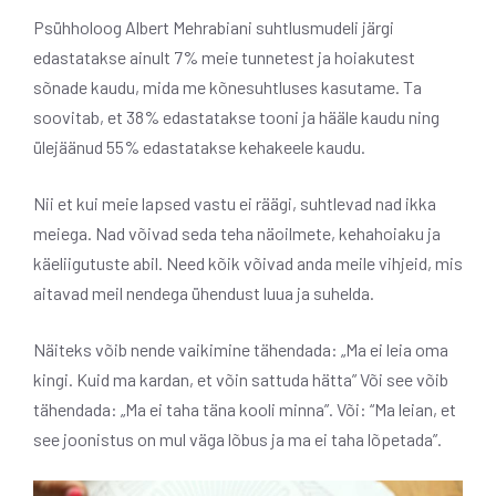
Psühholoog Albert Mehrabiani suhtlusmudeli järgi
edastatakse ainult 7% meie tunnetest ja hoiakutest
sõnade kaudu, mida me kõnesuhtluses kasutame. Ta
soovitab, et 38% edastatakse tooni ja hääle kaudu ning
ülejäänud 55% edastatakse kehakeele kaudu.
Nii et kui meie lapsed vastu ei räägi, suhtlevad nad ikka
meiega. Nad võivad seda teha näoilmete, kehahoiaku ja
käeliigutuste abil. Need kõik võivad anda meile vihjeid, mis
aitavad meil nendega ühendust luua ja suhelda.
Näiteks võib nende vaikimine tähendada: „Ma ei leia oma
kingi. Kuid ma kardan, et võin sattuda hätta” Või see võib
tähendada: „Ma ei taha täna kooli minna”. Või: “Ma leian, et
see joonistus on mul väga lõbus ja ma ei taha lõpetada”.