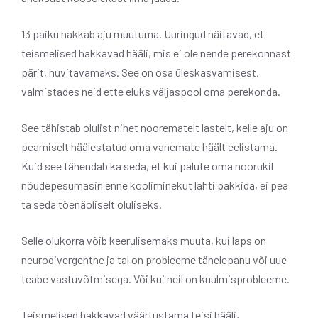
13 paiku hakkab aju muutuma. Uuringud näitavad, et
teismelised hakkavad hääli, mis ei ole nende perekonnast
pärit, huvitavamaks. See on osa üleskasvamisest,
valmistades neid ette eluks väljaspool oma perekonda.
See tähistab olulist nihet noorematelt lastelt, kelle aju on
peamiselt häälestatud oma vanemate häält eelistama.
Kuid see tähendab ka seda, et kui palute oma noorukil
nõudepesumasin enne kooliminekut lahti pakkida, ei pea
ta seda tõenäoliselt oluliseks.
Selle olukorra võib keerulisemaks muuta, kui laps on
neurodivergentne ja tal on probleeme tähelepanu või uue
teabe vastuvõtmisega. Või kui neil on kuulmisprobleeme.
Teismelised hakkavad väärtustama teisi hääli,