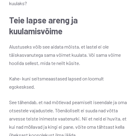
kuulaks?
Teie lapse areng ja
kuulamisvõime
Alustuseks võib see aidata mõista, et lastel ei ole
täiskasvanutega sama võimet kuulata. Või sama võime
hoolida sellest, mida te neilt küsite.
Kahe- kuni seitsmeaastased lapsed on loomult
egokesksed.
See tähendab, et nad mõtlevad peamiselt iseendale ja oma
otsestele vajadustele. Tõenäoliselt ei suuda nad võtta
arvesse teiste inimeste vaatenurki. Nii et neid ei huvita, et
kui nad möllavad ja kingi ei pane, võite oma tähtsast kella
üheksast koosolekust ilma jääda.