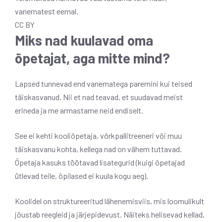
vanematest eemal.
CC BY
Miks nad kuulavad oma
õpetajat, aga mitte mind?
Lapsed tunnevad end vanematega paremini kui teised
täiskasvanud. Nii et nad teavad, et suudavad meist
erineda ja me armastame neid endiselt.
See ei kehti kooliõpetaja, võrkpallitreeneri või muu
täiskasvanu kohta, kellega nad on vähem tuttavad.
Õpetaja kasuks töötavad lisategurid (kuigi õpetajad
ütlevad teile, õpilased ei kuula kogu aeg).
Koolidel on struktureeritud lähenemisviis, mis loomulikult
jõustab reegleid ja järjepidevust. Näiteks helisevad kellad,