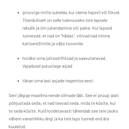
proovige mitte suhelda, kui oleme hajevil või liikvel.
Tõenäoliselt on selle tulemuseks teie lapsele
rahulik ja õrn juhendamine või palve. Kui lapsed
tunnevad, et nad on “hädas”, võivad nad minna
kaitserežiimile ja välja tsoonida
hoidke oma juhised lihtsad ja saavutatavad.
Vajadusel purustage asjad
tänan oma last asjade tegemise eest.
Seni jälgige maailma nende silmade läbi. See ei pruugi alati
põhjustada seda, et nad teevad seda, mida te küsite, kui
te seda küsite. Kuid loodetavasti tähendab see teie jaoks
vähem vanemlikku ängi ja ka teie laps tunneb end ära
kuulatud.