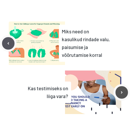
Miks need on
kasulikud rindade valu,
paisumise ja
võõrutamise korral
Kas testimiseks on
liiga vara?