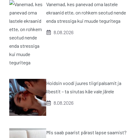
Vanemad, kes panevad oma lastele
ekraanid ette, on rohkem seotud nende
enda stressiga kui muude teguritega
8.08.2026
Hoidsin voodi juures tiigripalsamit ja
libestit – ta sirutas käe vale järele
8.08.2026
Mis saab paarist pärast lapse saamist?