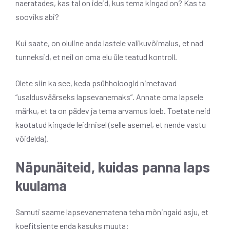
naeratades, kas tal on ideid, kus tema kingad on? Kas ta
sooviks abi?
Kui saate, on oluline anda lastele valikuvõimalus, et nad
tunneksid, et neil on oma elu üle teatud kontroll.
Olete siin ka see, keda psühholoogid nimetavad
“usaldusväärseks lapsevanemaks”. Annate oma lapsele
märku, et ta on pädev ja tema arvamus loeb. Toetate neid
kaotatud kingade leidmisel (selle asemel, et nende vastu
võidelda).
Näpunäiteid, kuidas panna laps
kuulama
Samuti saame lapsevanematena teha mõningaid asju, et
koefitsiente enda kasuks muuta: