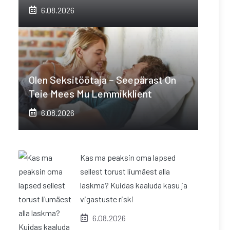
6.08.2026
Olen Seksitöötaja – Seepärast On
Teie Mees Mu Lemmikklient
6.08.2026
Kas ma peaksin oma lapsed
sellest torust liumäest alla
laskma? Kuidas kaaluda kasu ja
vigastuste riski
6.08.2026