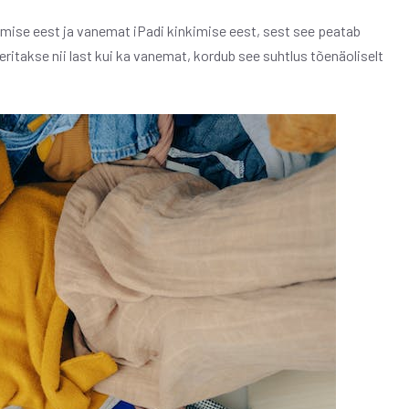
emise eest ja vanemat iPadi kinkimise eest, sest see peatab
eritakse nii last kui ka vanemat, kordub see suhtlus tõenäoliselt