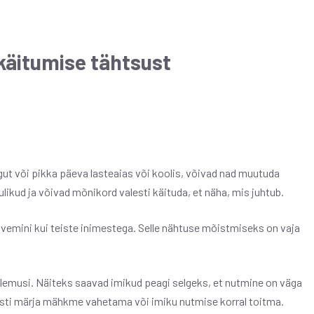
käitumise tähtsust
ut või pikka päeva lasteaias või koolis, võivad nad muutuda
likud ja võivad mõnikord valesti käituda, et näha, mis juhtub.
lvemini kui teiste inimestega. Selle nähtuse mõistmiseks on vaja
ulemusi. Näiteks saavad imikud peagi selgeks, et nutmine on väga
sti märja mähkme vahetama või imiku nutmise korral toitma.