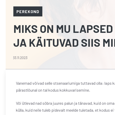
PEREKOND
MIKS ON MU LAPSED
JA KÄITUVAD SIIS M
13.11.2023
Vanemad võivad selle stsenaariumiga tuttavad olla: laps k
pärastlõunal on tal kodus kokkuvarisemine.
Või ütlevad nad sõbra juures palun ja tänavad, kuid on oma 
külla, kuid neile tuleb pidevalt meelde tuletada, et kodus ei