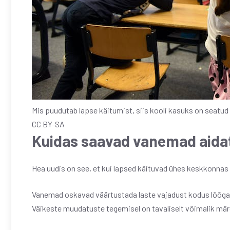
Mis puudutab lapse käitumist, siis kooli kasuks on seatud 
CC BY-SA
Kuidas saavad vanemad aidat
Hea uudis on see, et kui lapsed käituvad ühes keskkonnas 
Vanemad oskavad väärtustada laste vajadust kodus lõõgast
Väikeste muudatuste tegemisel on tavaliselt võimalik mär