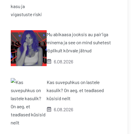
Mu abikaasa jooksis au pair’iga
minema ja see on mind suhetest
lõplikult kõrvale jätnud
6.08.2026
Kas suvepuhkus on lastele
kasulik? On aeg, et teadlased
küsisid neilt
6.08.2026