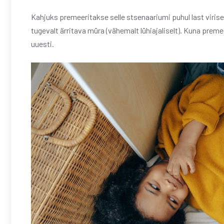
Kahjuks premeeritakse selle stsenaariumi puhul last viris
tugevalt ärritava müra (vähemalt lühiajaliselt). Kuna preme
uuesti.