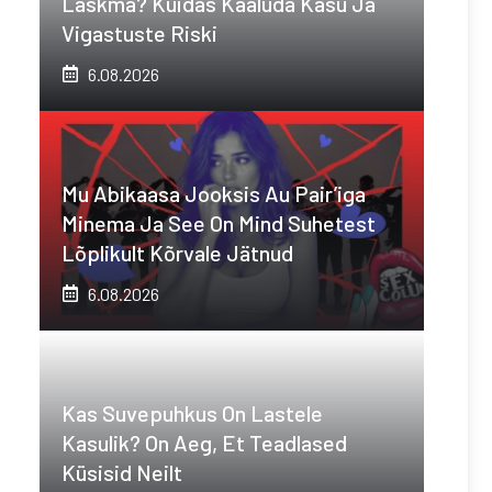
Laskma? Kuidas Kaaluda Kasu Ja
Vigastuste Riski
6.08.2026
Mu Abikaasa Jooksis Au Pair’iga
Minema Ja See On Mind Suhetest
Lõplikult Kõrvale Jätnud
6.08.2026
Kas Suvepuhkus On Lastele
Kasulik? On Aeg, Et Teadlased
Küsisid Neilt