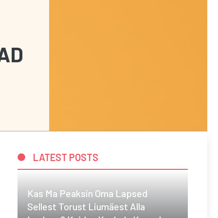
EAD
LATEST POSTS
Kas Ma Peaksin Oma Lapsed
Sellest Torust Liumäest Alla