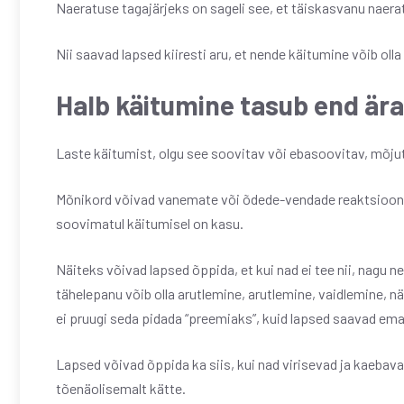
Naeratuse tagajärjeks on sageli see, et täiskasvanu naera
Nii saavad lapsed kiiresti aru, et nende käitumine võib olla
Halb käitumine tasub end ära
Laste käitumist, olgu see soovitav või ebasoovitav, mõjut
Mõnikord võivad vanemate või õdede-vendade reaktsiooni
soovimatul käitumisel on kasu.
Näiteks võivad lapsed õppida, et kui nad ei tee nii, nagu
tähelepanu võib olla arutlemine, arutlemine, vaidlemine, n
ei pruugi seda pidada “preemiaks”, kuid lapsed saavad ema
Lapsed võivad õppida ka siis, kui nad virisevad ja kaebav
tõenäolisemalt kätte.