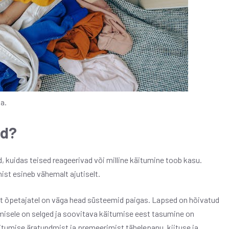
a.
ad?
, kuidas teised reageerivad või milline käitumine toob kasu.
ist esineb vähemalt ajutiselt.
st õpetajatel on väga head süsteemid paigas. Lapsed on hõivatud
isele on selged ja soovitava käitumise eest tasumine on
itumise äratundmist ja premeerimist tähelepanu, kiituse ja