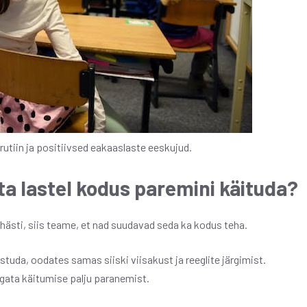
rutiin ja positiivsed eakaaslaste eeskujud.
a lastel kodus paremini käituda?
hästi, siis teame, et nad suudavad seda ka kodus teha.
uda, oodates samas siiski viisakust ja reeglite järgimist.
gata käitumise palju paranemist.