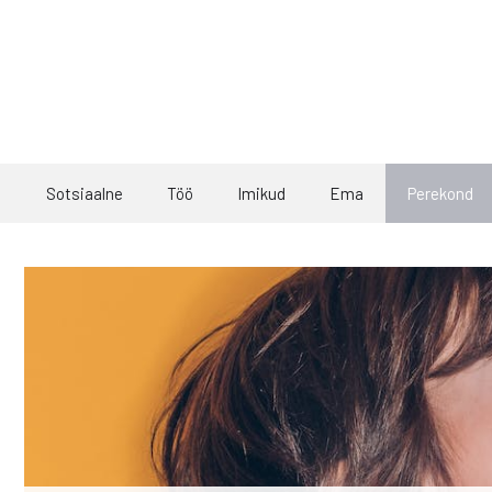
Skip
to
content
Sotsiaalne
Töö
Imikud
Ema
Perekond