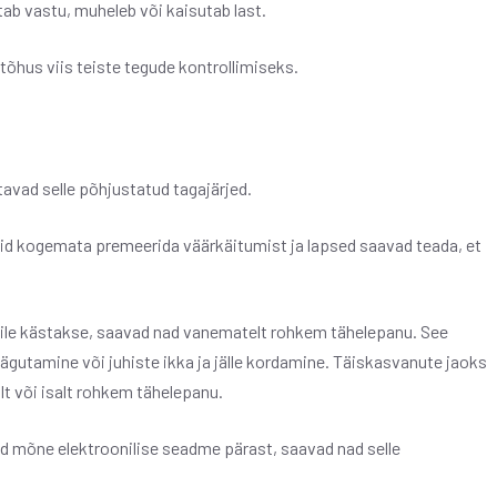
tab vastu, muheleb või kaisutab last.
 tõhus viis teiste tegude kontrollimiseks.
avad selle põhjustatud tagajärjed.
d kogemata premeerida väärkäitumist ja lapsed saavad teada, et
 neile kästakse, saavad nad vanematelt rohkem tähelepanu. See
äägutamine või juhiste ikka ja jälle kordamine. Täiskasvanute jaoks
lt või isalt rohkem tähelepanu.
ad mõne elektroonilise seadme pärast, saavad nad selle