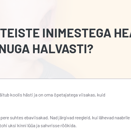
 TEISTE INIMESTEGA H
INUGA HALVASTI?
äitub koolis hästi ja on oma õpetajatega viisakas, kuid
pere suhtes ebaviisakad. Nad järgivad reegleid, kui lähevad naabrile
 tohi uksi kinni lüüa ja sahvrisse röökida.