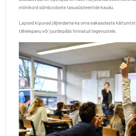
mõnikord sümboolsete tasusüsteemide kaudu.
Lapsed kipuvad jäljendama ka oma eakaaslaste käitumist, e
tähelepanu või juurdepääs hinnatud tegevustele.