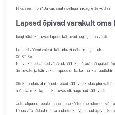
Miks see nii on? Ja kas saate sellega midagi ette võtta?
Lapsed õpivad varakult oma 
Isegi hästi käituvad lapsed käituvad aeg-ajalt halvasti.
Lapsed võivad valesti käituda, et näha, mis juhtub.
CC BY-SA
Kui väikesed lapsed väsivad, näiteks pärast mängukohting
ärrituvaks ja häirivaks. Lapsed on ka loomulikult uudishimu
Siiski tundub, et mõned lapsed käituvad kodus pidevalt ha
mõista, miks lapsed käituvad nii, nagu nad käituvad.
Juba algusest peale annab lapse käitumine tulemusi või t
tõhus viis hädast märku andmiseks. Vanemad õpivad kiire