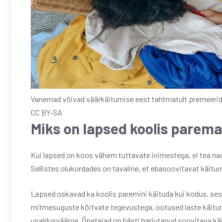
Vanemad võivad väärkäitumise eest tahtmatult premeerid
CC BY-SA
Miks on lapsed koolis parem
Kui lapsed on koos vähem tuttavate inimestega, ei tea nad
Sellistes olukordades on tavaline, et ebasoovitavat käitum
Lapsed oskavad ka koolis paremini käituda kui kodus, se
mitmesuguste köitvate tegevustega, ootused laste käitum
usaldusväärne. Õpetajad on hästi harjutanud soovitava kä