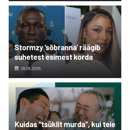
Stormzy ‘sõbranna’ räägib
suhetest esimest korda
28.05.2025
Kuidas “tsüklit murda”, kui teie