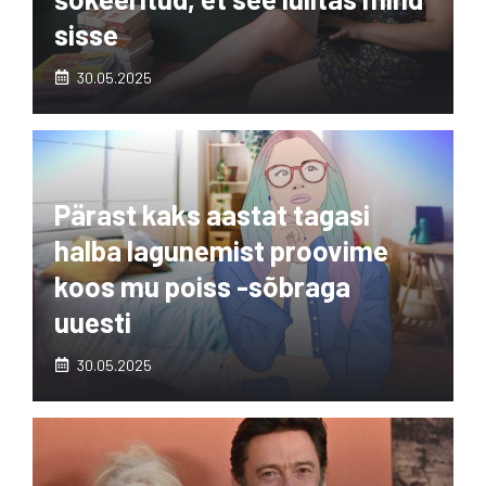
sisse
30.05.2025
Pärast kaks aastat tagasi
halba lagunemist proovime
koos mu poiss -sõbraga
uuesti
30.05.2025