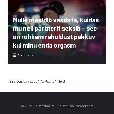
Mulle meeldib vaadata, kuidas
mu neli partnerit seksib – see
on rohkem rahuldust pakkuv
kui minu enda orgasm
23.05.2025
Previous
1
…
72
73
74
75
76
…
164
Next
© 2023 NaisteMaailm -
NaisteMaailm@aol.com