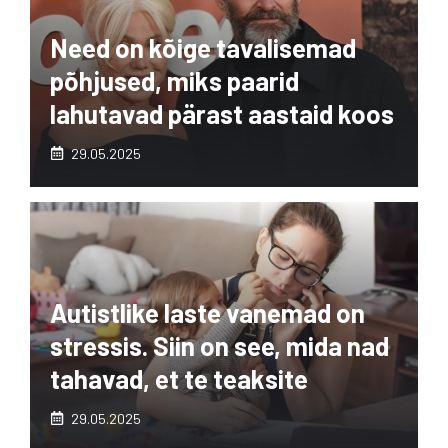
Need on kõige tavalisemad
põhjused, miks paarid
lahutavad pärast aastaid koos
29.05.2025
Autistlike laste vanemad on
stressis. Siin on see, mida nad
tahavad, et te teaksite
29.05.2025