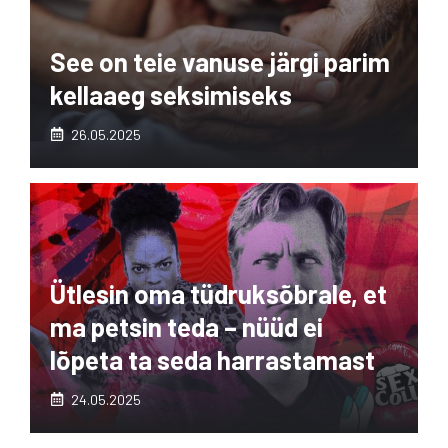
See on teie vanuse järgi parim
kellaaeg seksimiseks
26.05.2025
Ütlesin oma tüdruksõbrale, et
ma petsin teda – nüüd ei
lõpeta ta seda harrastamast
24.05.2025