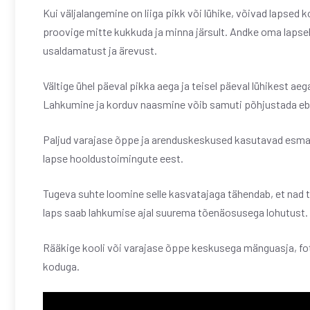
Kui väljalangemine on liiga pikk või lühike, võivad lapsed 
proovige mitte kukkuda ja minna järsult. Andke oma lapsel
usaldamatust ja ärevust.
Vältige ühel päeval pikka aega ja teisel päeval lühikest a
Lahkumine ja korduv naasmine võib samuti põhjustada eb
Paljud varajase õppe ja arenduskeskused kasutavad esmas
lapse hooldustoimingute eest.
Tugeva suhte loomine selle kasvatajaga tähendab, et nad t
laps saab lahkumise ajal suurema tõenäosusega lohutust.
Rääkige kooli või varajase õppe keskusega mänguasja, fot
koduga.