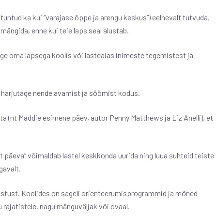
tuntud ka kui “varajase õppe ja arengu keskus”) eelnevalt tutvuda.
ängida, enne kui teie laps seal alustab.
lge oma lapsega koolis või lasteaias inimeste tegemistest ja
g harjutage nende avamist ja söömist kodus.
a (nt Maddie esimene päev, autor Penny Matthews ja Liz Anelli), et
päeva” võimaldab lastel keskkonda uurida ning luua suhteid teiste
gavalt.
lastust. Koolides on sageli orienteerumisprogrammid ja mõned
rajatistele, nagu mänguväljak või ovaal.