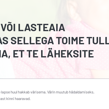
 VÕI LASTEAIA
S SELLEGA TOIME TUL
HA, ET TE LÄHEKSITE
teie lapse huul hakkab värisema. Värin muutub hädaldamiseks,
ast kinni haaravad.