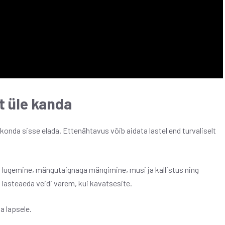
lt üle kanda
kkonda sisse elada. Ettenähtavus võib aidata lastel end turvaliselt
u lugemine, mängutaignaga mängimine, musi ja kallistus ning
i lasteaeda veidi varem, kui kavatsesite.
a lapsele.