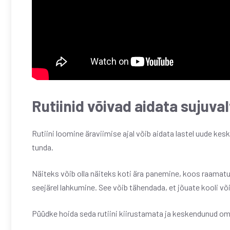
Rutiinid võivad aidata sujuva
Rutiini loomine äraviimise ajal võib aidata lastel uude kes
tunda.
Näiteks võib olla näiteks koti ära panemine, koos raamat
seejärel lahkumine. See võib tähendada, et jõuate kooli võ
Püüdke hoida seda rutiini kiirustamata ja keskendunud om