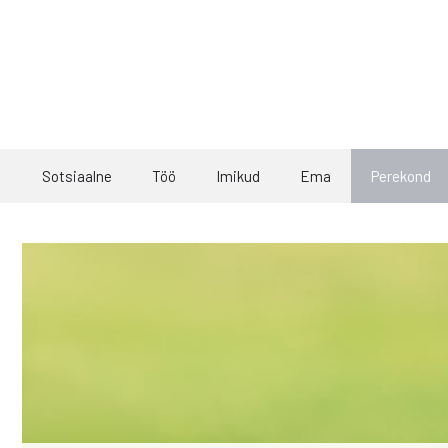
Skip
to
content
Sotsiaalne
Töö
Imikud
Ema
Perekond