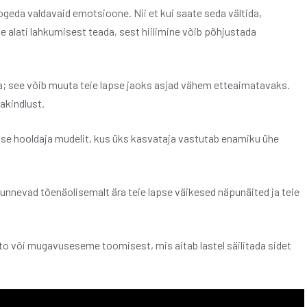
kogeda valdavaid emotsioone. Nii et kui saate seda vältida,
e alati lahkumisest teada, sest hiilimine võib põhjustada
ega; see võib muuta teie lapse jaoks asjad vähem etteaimatavaks.
akindlust.
e hooldaja mudelit, kus üks kasvataja vastutab enamiku ühe
unnevad tõenäolisemalt ära teie lapse väikesed näpunäited ja teie
o või mugavuseseme toomisest, mis aitab lastel säilitada sidet