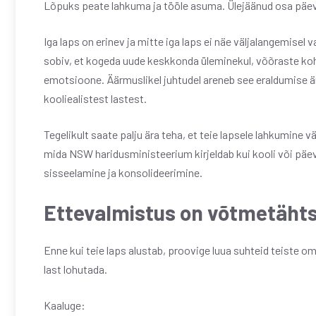
Lõpuks peate lahkuma ja tööle asuma. Ülejäänud osa päev
Iga laps on erinev ja mitte iga laps ei näe väljalangemisel
sobiv, et kogeda uude keskkonda üleminekul, võõraste koh
emotsioone. Äärmuslikel juhtudel areneb see eraldumise 
kooliealistest lastest.
Tegelikult saate palju ära teha, et teie lapsele lahkumine 
mida NSW haridusministeerium kirjeldab kui kooli või päev
sisseelamine ja konsolideerimine.
Ettevalmistus on võtmetäht
Enne kui teie laps alustab, proovige luua suhteid teiste o
last lohutada.
Kaaluge: