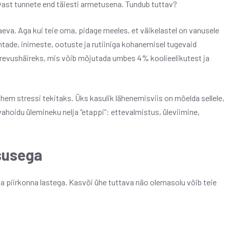
ast tunnete end täiesti armetusena. Tundub tuttav?
 vaeva. Aga kui teie oma, pidage meeles, et väikelastel on vanusele
tade, inimeste, ootuste ja rutiiniga kohanemisel tugevaid
ärevushäireks, mis võib mõjutada umbes 4% koolieelikutest ja
vähem stressi tekitaks. Üks kasulik lähenemisviis on mõelda sellele,
ahoidu ülemineku nelja “etappi”: ettevalmistus, üleviimine,
susega
ma piirkonna lastega. Kasvõi ühe tuttava näo olemasolu võib teie