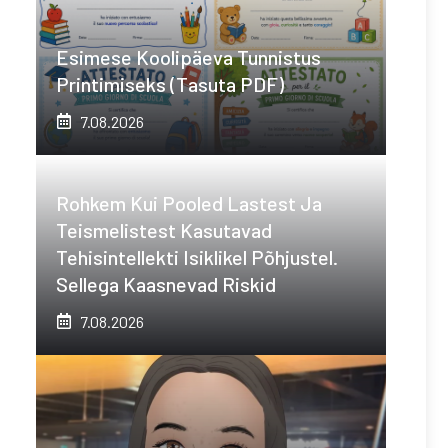
Esimese Koolipäeva Tunnistus
Printimiseks (tasuta PDF)
7.08.2026
Rohkem Kui Pooled Lastest Ja
Teismelistest Kasutavad
Tehisintellekti Isiklikel Põhjustel.
Sellega Kaasnevad Riskid
7.08.2026