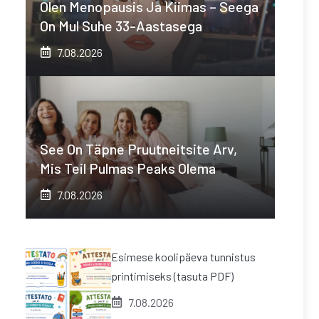
Olen Menopausis Ja Kiimas – Seega
On Mul Suhe 33-Aastasega
7.08.2026
See On Täpne Pruutneitsite Arv,
Mis Teil Pulmas Peaks Olema
7.08.2026
Esimese koolipäeva tunnistus
printimiseks (tasuta PDF)
7.08.2026