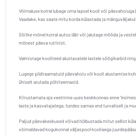
Võimaluse korral lubage oma lapsel kooli või päevahoiuga (
Vaadake, kas saate mitu korda külastada ja mänguväljakul m
Sõitke mõnel korral autos läbi või jalutage mööda ja veste
mõnest päeva rutiinist.
Valmistage kooliteed alustavatele lastele söögikarbid nin
Lugege pildiraamatuid päevahoiu või kooli alustamise koht
ühiselt arutada põhiteemasid.
Kiirustamata aja veetmine uues keskkonnas enne “esimest 
laste ja kasvatajatega, tundes samas end turvaliselt ja mu
Paljud päevakeskused võivad hõlbustada mitut sellist kü
võimaldavad kogukonnal väljaspool kooliaega juurdepääsu 