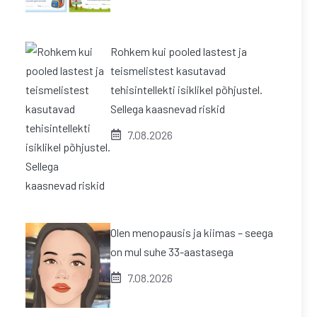
Rohkem kui pooled lastest ja
teismelistest kasutavad
tehisintellekti isiklikel põhjustel.
Sellega kaasnevad riskid
7.08.2026
Olen menopausis ja kiimas – seega
on mul suhe 33-aastasega
7.08.2026