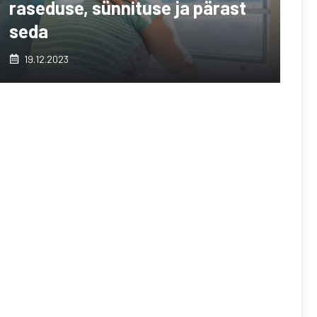
raseduse, sünnituse ja pärast
seda
19.12.2023