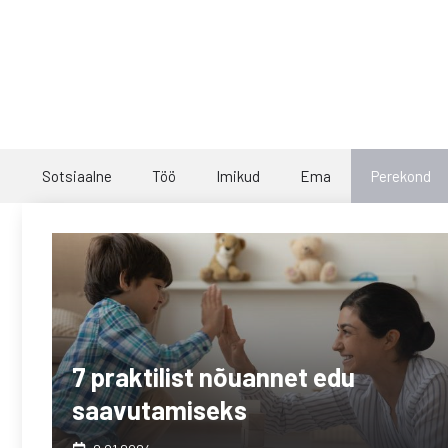
Skip
to
content
Sotsiaalne
Töö
Imikud
Ema
Perekond
7 praktilist nõuannet edu
saavutamiseks