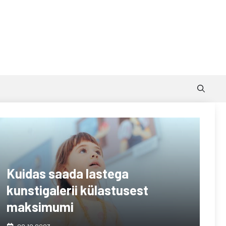
Kuidas saada lastega
kunstigalerii külastusest
maksimumi