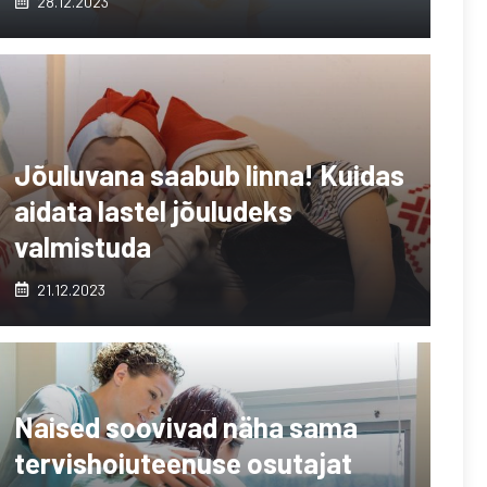
28.12.2023
Jõuluvana saabub linna! Kuidas
aidata lastel jõuludeks
valmistuda
21.12.2023
Naised soovivad näha sama
tervishoiuteenuse osutajat