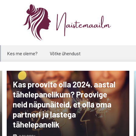
Kes me oleme?
Võtke ühendust
Kas proovite olla 2024. aastal
tähelepanelikum? Proovige
neid näpunäiteid, et olla oma
partneri ja lastega
tähelepanelik