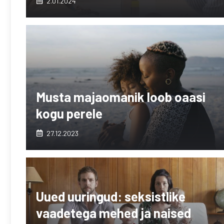
2.01.2024
Musta majaomanik loob oaasi
kogu perele
27.12.2023
Uued uuringud: seksistlike
vaadetega mehed ja naised