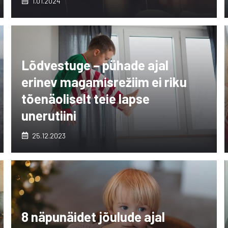
1.01.2024
Lõdvestuge – pühade ajal
erinev magamisrežiim ei riku
tõenäoliselt teie lapse
unerutiini
25.12.2023
8 näpunäidet jõulude ajal