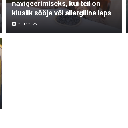
navigeerimiseks, kui teil on
kiuslik sööja või allergiline laps
20.12.2023