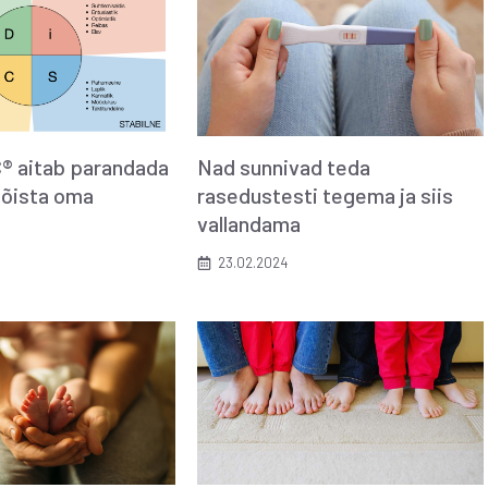
® aitab parandada
Nad sunnivad teda
mõista oma
rasedustesti tegema ja siis
vallandama
23.02.2024