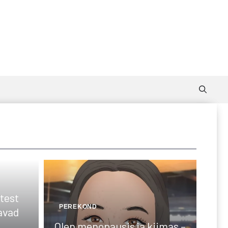
test
PEREKOND
avad
l
Olen menopausis ja kiimas –