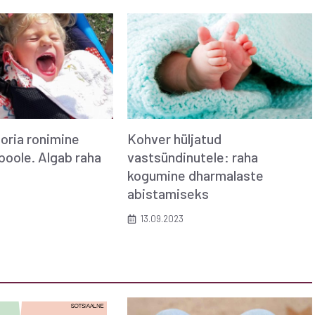
toria ronimine
Kohver hüljatud
poole. Algab raha
vastsündinutele: raha
kogumine dharmalaste
abistamiseks
13.09.2023