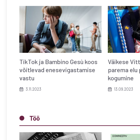
TikTok ja Bambino Gesù koos
Väikese Vit
võitlevad enesevigastamise
parema elu 
vastu
kogumine
3.11.2023
13.09.2023
Töö