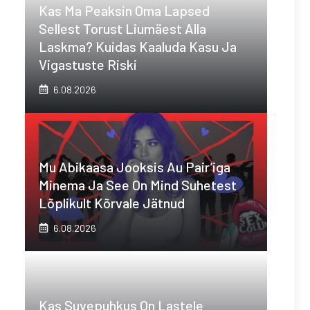
Kas Ma Peaksin Oma Lapsed
Sellest Torust Liumäest Alla
Laskma? Kuidas Kaaluda Kasu Ja
Vigastuste Riski
6.08.2026
Mu Abikaasa Jooksis Au Pair’iga
Minema Ja See On Mind Suhetest
Lõplikult Kõrvale Jätnud
6.08.2026
Kas Suvepuhkus On Lastele