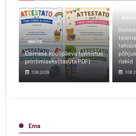
PEREK
Rohkem
teisme
IMIKUD
tehisin
Esimese koolipäeva tunnistus
põhjus
printimiseks (tasuta PDF)
riskid
7.08.2026
7.08.
Ema