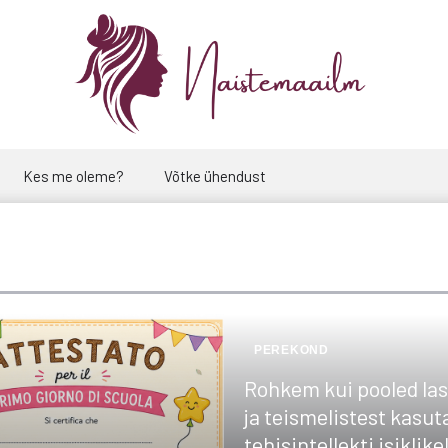
Kes me oleme?
Võtke ühendust
PEREKOND
Rohkem kui pooled las
ja teismelistest kasut
tehisintellekti isiklike