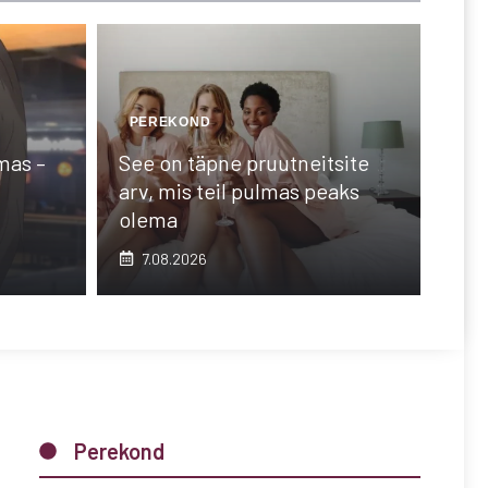
PEREKOND
mas –
See on täpne pruutneitsite
arv, mis teil pulmas peaks
olema
7.08.2026
Perekond