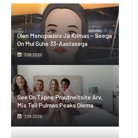
Olen Menopausis Ja Kiimas – Seega
On Mul Suhe 33-Aastasega
7.08.2026
See On Täpne Pruutneitsite Arv,
Mis Teil Pulmas Peaks Olema
7.08.2026