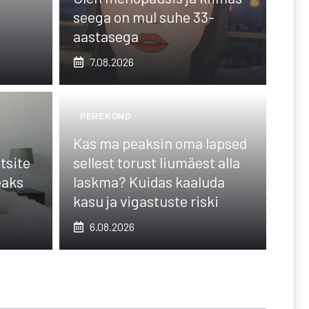
seega on mul suhe 33-
aastasega
7.08.2026
PEREKOND
Kas ma peaksin oma lapsed
tsite
sellest torust liumäest alla
eaks
laskma? Kuidas kaaluda
kasu ja vigastuste riski
6.08.2026