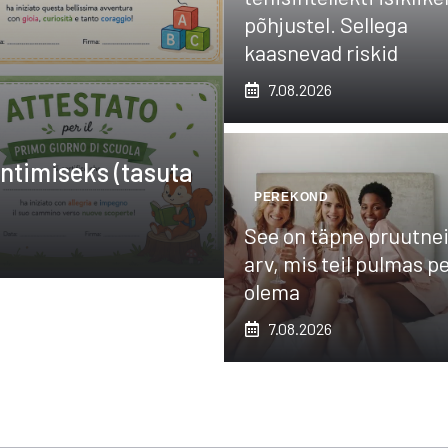
põhjustel. Sellega
kaasnevad riskid
7.08.2026
ntimiseks (tasuta
PEREKOND
See on täpne pruutnei
arv, mis teil pulmas p
olema
7.08.2026