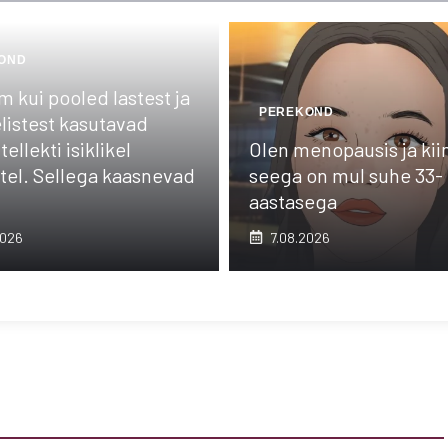
OND
 kui pooled lastest ja
PEREKOND
listest kasutavad
tellekti isiklikel
Olen menopausis ja kii
tel. Sellega kaasnevad
seega on mul suhe 33-
aastasega
2026
7.08.2026